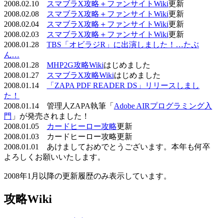
2008.02.10
スマブラX攻略＋ファンサイトWiki
更新
2008.02.08
スマブラX攻略＋ファンサイトWiki
更新
2008.02.04
スマブラX攻略＋ファンサイトWiki
更新
2008.02.03
スマブラX攻略＋ファンサイトWiki
更新
2008.01.28
TBS「オビラジR」に出演しました！…たぶ
ん…
2008.01.28
MHP2G攻略Wiki
はじめました
2008.01.27
スマブラX攻略Wiki
はじめました
2008.01.14
「ZAPA PDF READER DS」リリースしまし
た！
2008.01.14 管理人ZAPA執筆「
Adobe AIRプログラミング入
門
」が発売されました！
2008.01.05
カードヒーロー攻略
更新
2008.01.03 カードヒーロー攻略更新
2008.01.01 あけましておめでとうございます。本年も何卒
よろしくお願いいたします。
2008年1月以降の更新履歴のみ表示しています。
攻略Wiki