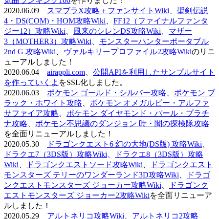
気曲ランキング100
を作りました！
2020.06.09
スマブラX攻略＋ファンサイトWiki
、
聖剣伝説
4・DS(COM)・HOM攻略Wiki
、
FF12（ファイナルファンタ
ジー12）攻略Wiki
、
風来のシレンDS攻略Wiki
、
マザー
3（MOTHER3）攻略Wiki
、
モンスターハンターポータブル
2nd G 攻略Wiki
、
ヴァルキリープロファイル2攻略Wiki
のリニ
ューアルしました！
2020.06.04
airappli.com
、
公開APIを利用したサンプルサイト
を作っていくよ
をSSL化しました。
2020.06.03
ポケモン ゴールド・シルバー攻略
、
ポケモン ブ
ラック・ホワイト攻略
、
ポケモン オメガルビー・アルファ
サファイア攻略
、
ポケモン ダイヤモンド・パール・プラチ
ナ攻略
、
ポケモン不思議のダンジョン 時・闇の探検隊攻略
を全面リニューアルしました！
2020.05.30
ドラゴンクエスト6 幻の大地(DS版) 攻略Wiki
、
ドラクエ7（3DS版）攻略Wiki
、
ドラクエ8（3DS版）攻略
Wiki
、
ドラゴンクエストソード攻略Wiki
、
ドラゴンクエスト
モンスターズ テリーのワンダーランド3D攻略Wiki
、
ドラゴ
ンクエストモンスターズ ジョーカー攻略Wiki
、
ドラゴンク
エストモンスターズ ジョーカー2攻略Wiki
を全面リニューア
ルしました！
2020.05.29
アルトネリコ攻略Wiki
、
アルトネリコ2攻略