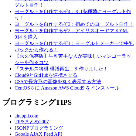
グルト自作！
ヨーグルトを自作するぞ4：R-1を種菌にヨーグルト作
り！
ヨーグルトを自作するぞ3：初めてのヨーグルト自作！
ヨーグルトを自作するぞ2：アイリスオーヤマ KYM-
014 を購入
ヨーグルトを自作するぞ1：ヨーグルトメーカーで牛乳
パックから作れる！
【永久保存版】牛乳苦手な人が美味しいマンゴーラッ
シーを作るコツ
「ステルス将棋 棋譜再生」を作りました！
Cloud9とGitHubを連携させる
CSSで長方形の画像を丸く表示する方法
CentOS 8 に Amazon AWS Cloud9 をインストール
プログラミングTIPS
airappli.com
TIPSまとめ2007
JSONPプログラミング
Google AJAX Feed API