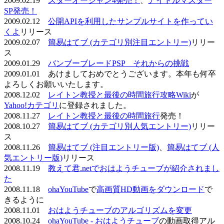
2009.02.19
スターオーシャン4発売！
、
アイドルマスター
SP発売！
2009.02.12
公開APIを利用したサンプルサイトを作ってい
くよ
リリース
2009.02.07
簡易はてブ (カテゴリ別注目エントリー)
リリー
ス
2009.01.29
バンブーブレードPSP それからの挑戦
2009.01.01 あけましておめでとうございます。本年も何卒
よろしくお願いいたします。
2008.12.02
レイトン教授と最後の時間旅行攻略Wiki
が
Yahoo!カテゴリ
に登録されました。
2008.11.27
レイトン教授と最後の時間旅行
発売！
2008.10.27
簡易はてブ (カテゴリ別人気エントリー)
リリー
ス
2008.11.26
簡易はてブ (注目エントリー版)
、
簡易はてブ (人
気エントリー版)
リリース
2008.11.19
教えて君.netでおはようチューブが紹介されまし
た
2008.11.18
ohaYouTube
で
高画質HD動画をダウンロード
で
きるように
2008.11.01
おはようチューブのアルゴリズムを変更
2008.10.24
ohaYouTube - おはようチューブ
の動画取得アル