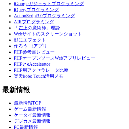
iGoogleガジェットプログラミング
jQueryプログラミング
ActionScript3.0プログラミング
AIRプログラミング
「左上の魔術師」理論
Webサイトのスクリーンショット
顔にエフェクト
作ろう！iアプリ
PHP参考書レビュー
PHPオープンソースWebアプリレビュー
PHPとeAccelerator
PHP用アクセラレータ比較
楽天kobo Touch活用メモ
最新情報
最新情報TOP
ゲーム最新情報
ケータイ最新情報
デジカメ最新情報
PC最新情報