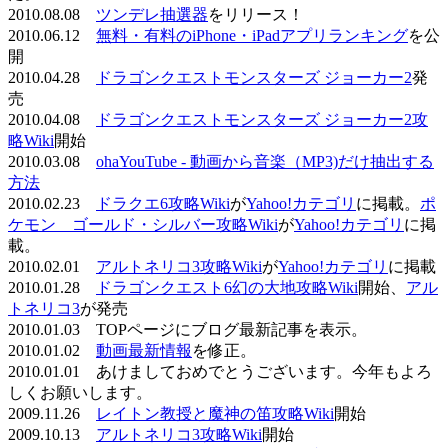
2010.08.08
ツンデレ抽選器
をリリース！
2010.06.12
無料・有料のiPhone・iPadアプリランキング
を公
開
2010.04.28
ドラゴンクエストモンスターズ ジョーカー2
発
売
2010.04.08
ドラゴンクエストモンスターズ ジョーカー2攻
略Wiki
開始
2010.03.08
ohaYouTube - 動画から音楽（MP3)だけ抽出する
方法
2010.02.23
ドラクエ6攻略Wiki
が
Yahoo!カテゴリ
に掲載。
ポ
ケモン ゴールド・シルバー攻略Wiki
が
Yahoo!カテゴリ
に掲
載。
2010.02.01
アルトネリコ3攻略Wiki
が
Yahoo!カテゴリ
に掲載
2010.01.28
ドラゴンクエスト6幻の大地攻略Wiki
開始、
アル
トネリコ3
が発売
2010.01.03 TOPページにブログ最新記事を表示。
2010.01.02
動画最新情報
を修正。
2010.01.01 あけましておめでとうございます。今年もよろ
しくお願いします。
2009.11.26
レイトン教授と魔神の笛攻略Wiki
開始
2009.10.13
アルトネリコ3攻略Wiki
開始