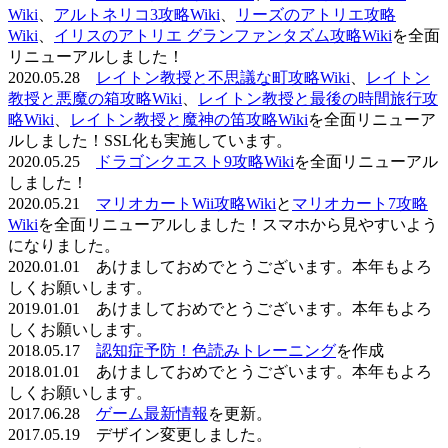
Wiki
、
アルトネリコ3攻略Wiki
、
リーズのアトリエ攻略
Wiki
、
イリスのアトリエ グランファンタズム攻略Wiki
を全面
リニューアルしました！
2020.05.28
レイトン教授と不思議な町攻略Wiki
、
レイトン
教授と悪魔の箱攻略Wiki
、
レイトン教授と最後の時間旅行攻
略Wiki
、
レイトン教授と魔神の笛攻略Wiki
を全面リニューア
ルしました！SSL化も実施しています。
2020.05.25
ドラゴンクエスト9攻略Wiki
を全面リニューアル
しました！
2020.05.21
マリオカートWii攻略Wiki
と
マリオカート7攻略
Wiki
を全面リニューアルしました！スマホから見やすいよう
になりました。
2020.01.01 あけましておめでとうございます。本年もよろ
しくお願いします。
2019.01.01 あけましておめでとうございます。本年もよろ
しくお願いします。
2018.05.17
認知症予防！色読みトレーニング
を作成
2018.01.01 あけましておめでとうございます。本年もよろ
しくお願いします。
2017.06.28
ゲーム最新情報
を更新。
2017.05.19 デザイン変更しました。