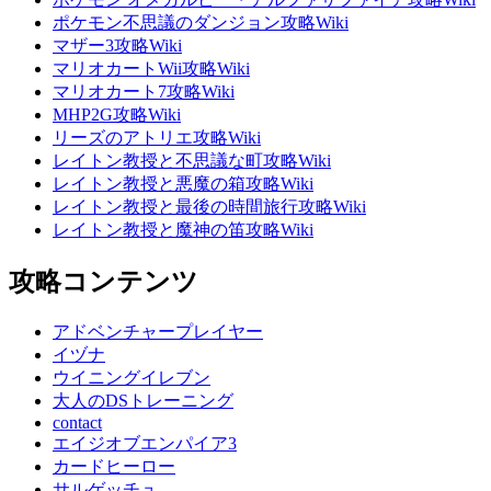
ポケモン不思議のダンジョン攻略Wiki
マザー3攻略Wiki
マリオカートWii攻略Wiki
マリオカート7攻略Wiki
MHP2G攻略Wiki
リーズのアトリエ攻略Wiki
レイトン教授と不思議な町攻略Wiki
レイトン教授と悪魔の箱攻略Wiki
レイトン教授と最後の時間旅行攻略Wiki
レイトン教授と魔神の笛攻略Wiki
攻略コンテンツ
アドベンチャープレイヤー
イヅナ
ウイニングイレブン
大人のDSトレーニング
contact
エイジオブエンパイア3
カードヒーロー
サルゲッチュ