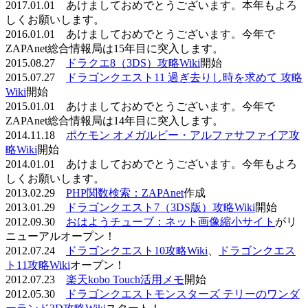
2017.01.01 あけましておめでとうございます。本年もよろ
しくお願いします。
2016.01.01 あけましておめでとうございます。今年で
ZAPAnet総合情報局は15年目に突入します。
2015.08.27
ドラクエ8（3DS）攻略Wiki
開始
2015.07.27
ドラゴンクエスト11 過ぎ去りし時を求めて 攻略
Wiki
開始
2015.01.01 あけましておめでとうございます。今年で
ZAPAnet総合情報局は14年目に突入します。
2014.11.18
ポケモン オメガルビー・アルファサファイア攻
略Wiki
開始
2014.01.01 あけましておめでとうございます。今年もよろ
しくお願いします。
2013.02.29
PHP関数検索：ZAPAnet
作成
2013.01.29
ドラゴンクエスト7（3DS版）攻略Wiki
開始
2012.09.30
おはようチューブ：ネット画像縮小サイト
がリ
ニューアルオープン！
2012.07.24
ドラゴンクエスト10攻略Wiki
、
ドラゴンクエス
ト11攻略Wiki
オープン！
2012.07.23
楽天kobo Touch活用メモ
開始
2012.05.30
ドラゴンクエストモンスターズ テリーのワンダ