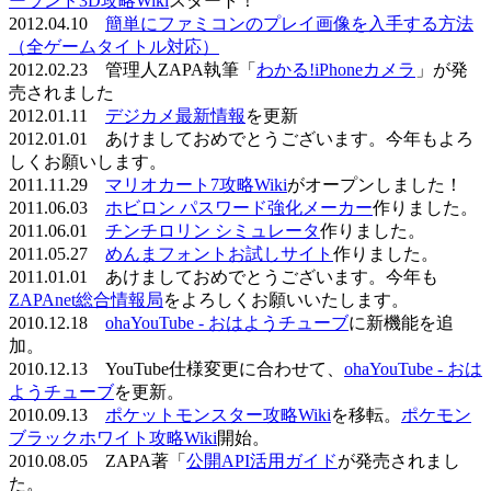
ーランド3D攻略Wiki
スタート！
2012.04.10
簡単にファミコンのプレイ画像を入手する方法
（全ゲームタイトル対応）
2012.02.23 管理人ZAPA執筆「
わかる!iPhoneカメラ
」が発
売されました
2012.01.11
デジカメ最新情報
を更新
2012.01.01 あけましておめでとうございます。今年もよろ
しくお願いします。
2011.11.29
マリオカート7攻略Wiki
がオープンしました！
2011.06.03
ホビロン パスワード強化メーカー
作りました。
2011.06.01
チンチロリン シミュレータ
作りました。
2011.05.27
めんまフォントお試しサイト
作りました。
2011.01.01 あけましておめでとうございます。今年も
ZAPAnet総合情報局
をよろしくお願いいたします。
2010.12.18
ohaYouTube - おはようチューブ
に新機能を追
加。
2010.12.13 YouTube仕様変更に合わせて、
ohaYouTube - おは
ようチューブ
を更新。
2010.09.13
ポケットモンスター攻略Wiki
を移転。
ポケモン
ブラックホワイト攻略Wiki
開始。
2010.08.05 ZAPA著「
公開API活用ガイド
が発売されまし
た。