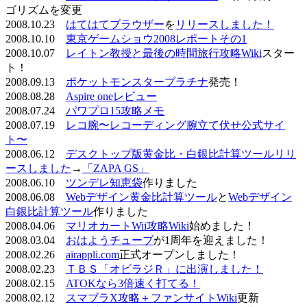
ゴリズムを変更
2008.10.23
はてはてブラウザー
を
リリースしました！
2008.10.10
東京ゲームショウ2008レポートその1
2008.10.07
レイトン教授と最後の時間旅行攻略Wiki
スター
ト！
2008.09.13
ポケットモンスタープラチナ
発売！
2008.08.28
Aspire oneレビュー
2008.07.24
パワプロ15攻略メモ
2008.07.19
レコ腕〜レコーディング腕立て伏せ公式サイ
ト〜
2008.06.12
デスクトップ版黄金比・白銀比計算ツールリリ
ースしました
→
「ZAPA GS」
2008.06.10
ツンデレ知恵袋
作りました
2008.06.08
Webデザイン黄金比計算ツール
と
Webデザイン
白銀比計算ツール
作りました
2008.04.06
マリオカートWii攻略Wiki
始めました！
2008.03.04
おはようチューブ
が1周年を迎えました！
2008.02.26
airappli.com
正式オープンしました！
2008.02.23
ＴＢＳ「オビラジＲ」に出演しました！
2008.02.15
ATOKなら3倍速く打てる！
2008.02.12
スマブラX攻略＋ファンサイトWiki
更新