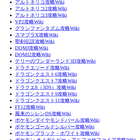
アルトネリコ攻略Wiki
アルトネリコ2攻略Wiki
アルトネリコ3攻略Wiki
VP2攻略Wiki
グランファンタズム攻略Wiki
スマブラX攻略Wiki
聖剣伝説攻略Wiki
DQMJ攻略Wiki
DQMJ2攻略Wiki
テリーのワンダーランド3D攻略Wiki
ドラクエソード攻略Wiki
ドラゴンクエスト6攻略Wiki
ドラゴンクエスト7攻略Wiki
ドラクエ8（3DS）攻略Wiki
ドラゴンクエスト9攻略Wiki
ドラゴンクエスト11攻略Wiki
FF12攻略Wiki
風来のシレンDS攻略Wiki
ポケモンダイヤモンドパール攻略Wiki
ポケモンゴールドシルバー攻略Wiki
ポケモンブラック・ホワイト攻略Wiki
ポケモン オメガルビー・アルファサファイア攻略Wiki