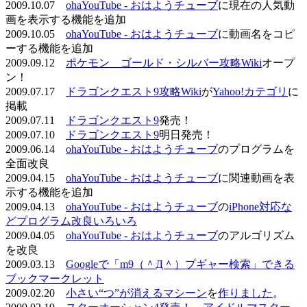
2009.10.07
ohaYouTube - おはようチューブ
に現在の人気動
画を表示する機能を追加
2009.10.05
ohaYouTube - おはようチューブ
に動画名をコピ
ーする機能を追加
2009.09.12
ポケモン ゴールド・シルバー攻略Wiki
オープ
ン！
2009.07.17
ドラゴンクエスト9攻略Wiki
が
Yahoo!カテゴリ
に
掲載
2009.07.11
ドラゴンクエスト9
発売！
2009.07.10
ドラゴンクエスト9
明日発売！
2009.06.14
ohaYouTube - おはようチューブ
のプログラムを
全面改良
2009.04.15
ohaYouTube - おはようチューブ
に関連動画を表
示する機能を追加
2009.04.13
ohaYouTube - おはようチューブ
の
iPhone対応な
どプログラム改良いろいろ
2009.04.05
ohaYouTube - おはようチューブ
のアルゴリズム
を改良
2009.03.13
Googleで「m9（＾Д＾）プギャー検索」できる
ブックマークレット
2009.02.20
小さい“つ”が消えるマシーン
を
作りました
。