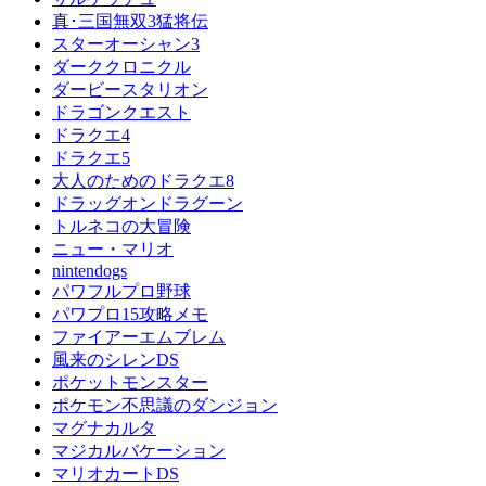
真･三国無双3猛将伝
スターオーシャン3
ダーククロニクル
ダービースタリオン
ドラゴンクエスト
ドラクエ4
ドラクエ5
大人のためのドラクエ8
ドラッグオンドラグーン
トルネコの大冒険
ニュー・マリオ
nintendogs
パワフルプロ野球
パワプロ15攻略メモ
ファイアーエムブレム
風来のシレンDS
ポケットモンスター
ポケモン不思議のダンジョン
マグナカルタ
マジカルバケーション
マリオカートDS