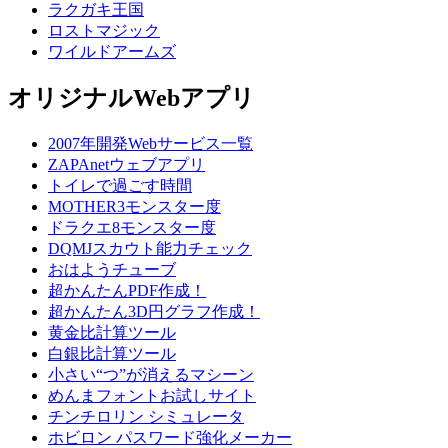
ラクガキ王国
ロストマジック
ワイルドアームズ
オリジナルWebアプリ
2007年開発Webサービス一覧
ZAPAnetウェブアプリ
トイレで過ごす時間
MOTHER3モンスター度
ドラクエ8モンスター度
DQMJスカウト能力チェック
おはようチューブ
超かんたんPDF作成！
超かんたん3D円グラフ作成！
黄金比計算ツール
白銀比計算ツール
小さい“つ”が消えるマシーン
めんまフォントお試しサイト
チンチロリン シミュレータ
ホビロン パスワード強化メーカー