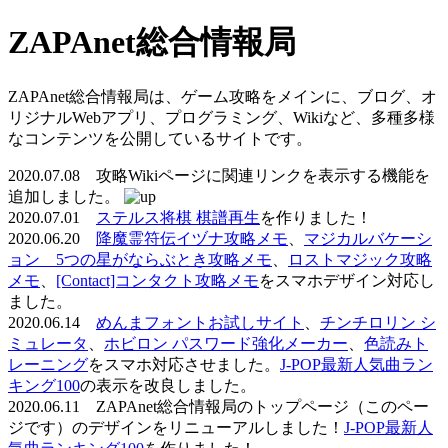
ZAPAnet総合情報局
ZAPAnet総合情報局は、ゲーム攻略をメインに、ブログ、オ
リジナルWebアプリ、プログラミング、Wikiなど、多種多様
なコンテンツを公開しているサイトです。
2020.07.08 攻略Wikiページに関連リンクを表示する機能を
追加しました。
2020.07.01
ステルス将棋 棋譜再生
を作りました！
2020.06.20
降魔霊符伝イヅナ攻略メモ
、
マジカルバケーシ
ョン 5つの星がならぶとき攻略メモ
、
ロストマジック攻略
メモ
、
[Contact]コンタクト攻略メモ
をスマホデザイン対応し
ました。
2020.06.14
めんまフォントお試しサイト
、
チンチロリン シ
ミュレータ
、
ホビロン パスワード強化メーカー
、
色読みト
レーニング
をスマホ対応させました。
J-POP最新人気曲ラン
キング100
の表示を改良しました。
2020.06.11 ZAPAnet総合情報局のトップページ（このペー
ジです）のデザインをリニューアルしました！
J-POP最新人