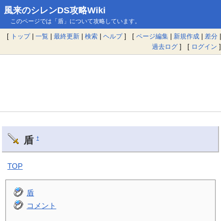
風来のシレンDS攻略Wiki
このページでは「盾」について攻略しています。
[
トップ
|
一覧
|
最終更新
|
検索
|
ヘルプ
] [
ページ編集
|
新規作成
|
差分
|
過去ログ
] [
ログイン
]
盾
†
TOP
盾
コメント