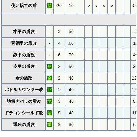
使い捨ての盾
捨
20
10
○
○
○
○
2
木甲の盾改
-
3
50
8
青銅甲の盾改
-
4
60
1
鉄甲の盾改
-
6
70
4
皮甲の盾改
皮
2
50
2
金の盾改
金
2
40
12
バトルカウンター改
バ
2
40
12
地雷ナバリの盾改
地
3
40
8
ドラゴンシールド改
竜
5
40
11
重装の盾改
重
9
80
6