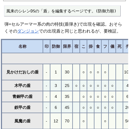
風来のシレンDSの「盾」を編集するページです。(防御力順)
弾=セルアーマー系の肉の特技(盾弾き)で出現を確認。おそら
くその
ダンジョン
での出現盾と同じと思われるが、要検証。
名称
印
防御
限界
宿
こ
掛
食
フ
儀
死
見かけだおしの盾
-
1
30
○
○
○
○
10
木甲の盾
-
3
25
○
○
○
○
○
○
4
青銅甲の盾
-
4
35
○
○
○
○
○
6
鉄甲の盾
-
6
45
○
○
○
○
○
2
風魔の盾
-
12
70
○
○
5