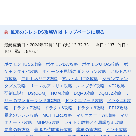
風来のシレンDS攻略Wiki トップページに戻る
最終更新日：2024年02月13日 (火) 13:32:35
今日：137 昨日：
109 累計：576671
ポケモンHGSS攻略
ポケモンBW攻略
ポケモンORAS攻略
ポ
ケモンダイパ攻略
ポケモン不思議のダンジョン攻略
アルトネリ
コ攻略
アルトネリコ2攻略
アルトネリコ3攻略
グランファン
タズム攻略
リーズのアトリエ攻略
スマブラX攻略
VP2攻略
聖剣伝説4・DS(COM)・HOM攻略
DQMJ攻略
DQMJ2攻略
テ
リーのワンダーランド3D攻略
ドラクエソード攻略
ドラクエ6攻
略
ドラクエ7攻略
ドラクエ8攻略
ドラクエ9攻略
FF12攻略
風来のシレン攻略
MOTHER3攻略
マリオカートWii攻略
マリ
オカート7攻略
MHP2G攻略
レイトン教授と不思議な町攻略
悪魔の箱攻略
最後の時間旅行攻略
魔神の笛攻略
イヅナ攻略