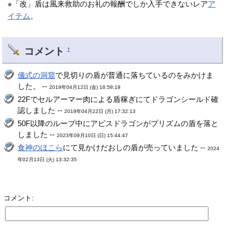
※「改」盾は風来救助のお礼の報酬でしか入手できないレア
ア
イテム
。
コメント
†
儀式の洞窟
で見切りの盾が普通に落ちているのをみかけま
した。 --
2019年04月12日 (金) 16:58:19
22Fでセルアーマー肉による盾稼ぎにてドラゴンシールド確
認しました --
2019年04月22日 (月) 17:32:13
50F以降のループ中にアビスドラゴンがプリズムの盾を落と
しました --
2023年09月10日 (日) 15:44:47
食神のほこら
にて見かけだおしの盾が売っていました --
2024
年02月13日 (火) 13:32:35
コメント: