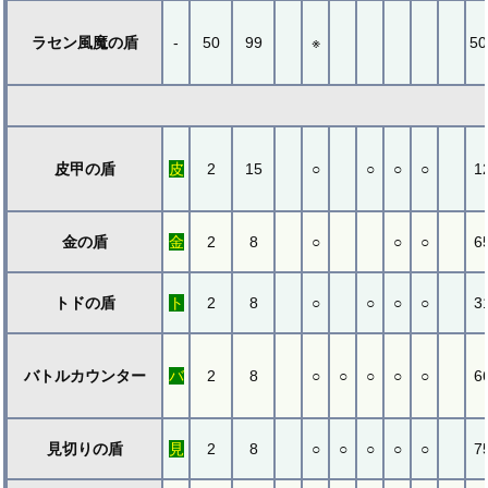
ラセン風魔の盾
-
50
99
※
50
皮甲の盾
皮
2
15
○
○
○
○
1
金の盾
金
2
8
○
○
○
6
トドの盾
ト
2
8
○
○
○
○
3
バトルカウンター
バ
2
8
○
○
○
○
○
6
見切りの盾
見
2
8
○
○
○
○
○
7