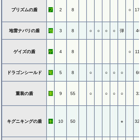
プリズムの盾
プ
2
8
○
17
地雷ナバリの盾
地
3
8
○
○
○
○
弾
4
ゲイズの盾
ゲ
4
8
○
11
ドラゴンシールド
竜
5
8
○
○
○
○
6
重装の盾
重
9
55
○
○
○
○
3
キグニキングの盾
キ
10
50
※
32