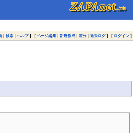
新
|
検索
|
ヘルプ
] [
ページ編集
|
新規作成
|
差分
|
過去ログ
] [
ログイン
]