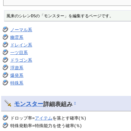
風来のシレンDSの「モンスター」を編集するページです。
ノーマル系
幽霊系
ドレイン系
一ツ目系
ドラゴン系
浮遊系
爆発系
特殊系
モンスター
詳細表組み
†
ドロップ率=
アイテム
を落とす確率(％)
特殊発動率=特殊能力を使う確率(％)