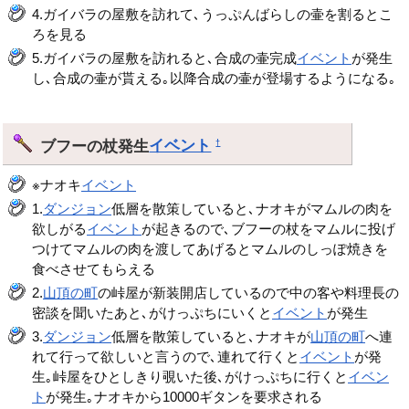
4.ガイバラの屋敷を訪れて､うっぷんばらしの壷を割るとこ
ろを見る
5.ガイバラの屋敷を訪れると､合成の壷完成
イベント
が発生
し､合成の壷が貰える｡以降合成の壷が登場するようになる｡
ブフーの杖発生
イベント
†
※ナオキ
イベント
1.
ダンジョン
低層を散策していると､ナオキがマムルの肉を
欲しがる
イベント
が起きるので､ブフーの杖をマムルに投げ
つけてマムルの肉を渡してあげるとマムルのしっぽ焼きを
食べさせてもらえる
2.
山頂の町
の峠屋が新装開店しているので中の客や料理長の
密談を聞いたあと､がけっぷちにいくと
イベント
が発生
3.
ダンジョン
低層を散策していると､ナオキが
山頂の町
へ連
れて行って欲しいと言うので､連れて行くと
イベント
が発
生｡峠屋をひとしきり覗いた後､がけっぷちに行くと
イベン
ト
が発生｡ナオキから10000ギタンを要求される