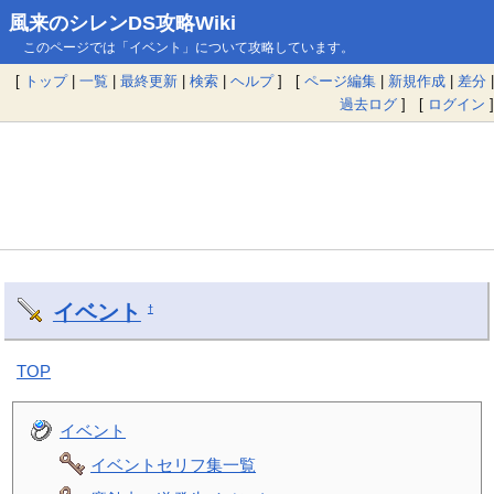
風来のシレンDS攻略Wiki
このページでは「イベント」について攻略しています。
[
トップ
|
一覧
|
最終更新
|
検索
|
ヘルプ
] [
ページ編集
|
新規作成
|
差分
|
過去ログ
] [
ログイン
]
イベント
†
TOP
イベント
イベントセリフ集一覧