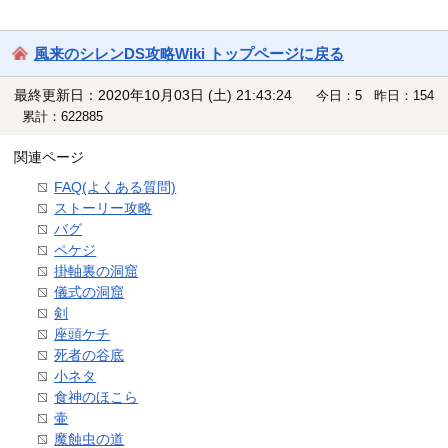
風来のシレンDS攻略Wiki トップページに戻る
最終更新日：2020年10月03日 (土) 21:43:24
今日：5 昨日：154
累計：622885
関連ページ
FAQ(よくある質問)
ストーリー攻略
バグ
ペケジ
掛軸裏の洞窟
儀式の洞窟
剣
座頭ケチ
死者の谷底
小ネタ
食神のほこら
壷
魔蝕虫の道