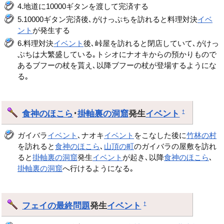
4.地道に10000ギタンを渡して完済する
5.10000ギタン完済後､がけっぷちを訪れると料理対決
イベ
ント
が発生する
6.料理対決
イベント
後､峠屋を訪れると閉店していて､がけっ
ぷちは大繁盛している｡トシオにナオキからの預かりもので
あるブフーの杖を貰え､以降ブフーの杖が登場するようにな
る｡
食神のほこら
･
掛軸裏の洞窟
発生
イベント
†
ガイバラ
イベント
､ナオキ
イベント
をこなした後に
竹林の村
を訪れると
食神のほこら
､
山頂の町
のガイバラの屋敷を訪れ
ると
掛軸裏の洞窟
発生
イベント
が起き､以降
食神のほこら
､
掛軸裏の洞窟
へ行けるようになる｡
フェイの最終問題
発生
イベント
†