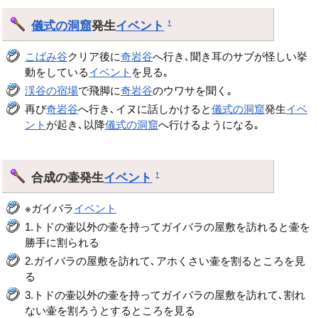
儀式の洞窟
発生
イベント
†
こばみ谷
クリア後に
奇岩谷
へ行き､聞き耳のサブが怪しい挙
動をしている
イベント
を見る｡
渓谷の宿場
で飛脚に
奇岩谷
のウワサを聞く｡
再び
奇岩谷
へ行き､イヌに話しかけると
儀式の洞窟
発生
イベ
ント
が起き､以降
儀式の洞窟
へ行けるようになる｡
合成の壷発生
イベント
†
※ガイバラ
イベント
1.トドの壷以外の壷を持ってガイバラの屋敷を訪れると壷を
勝手に割られる
2.ガイバラの屋敷を訪れて､アホくさい壷を割るところを見
る
3.トドの壷以外の壷を持ってガイバラの屋敷を訪れて､割れ
ない壷を割ろうとするところを見る