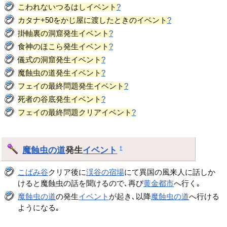
こわれないつるはしイベント
?
カタナ+50をかじ屋に渡したときのイベント
?
掛軸裏の洞窟発生イベント
?
食神のほこら発生イベント
?
儀式の洞窟発生イベント
?
魔蝕虫の道発生イベント
?
フェイの最終問題発生イベント
?
死者の谷底発生イベント
?
フェイの最終問題クリアイベント
?
魔蝕虫の道
発生
イベント
†
こばみ谷
クリア後に
渓谷の宿場
にて異国の風来人に話しか
けると魔蝕虫の話を聞けるので､再び
黄金都市
へ行く｡
魔蝕虫の道
の発生
イベント
が起き､以降
魔蝕虫の道
へ行ける
ようになる｡