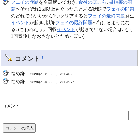
フェイの問題
を全部解いておき､
食神のほこら
､
掛軸裏の洞
窟
へそれぞれ1回以上もぐったことある状態で
フェイの問題
のどれでもいいから1つクリアすると
フェイの最終問題
発生
イベント
が起き､以降
フェイの最終問題
へ行けるようにな
る｡(こわれたワナ回収
イベント
が起きていない場合は､もう
1回冒険しなおさないとだめっぽい)
コメント
†
進め鎌 --
2020年10月03日 (土) 21:43:23
進め鎌 --
2020年10月03日 (土) 21:43:24
コメント: