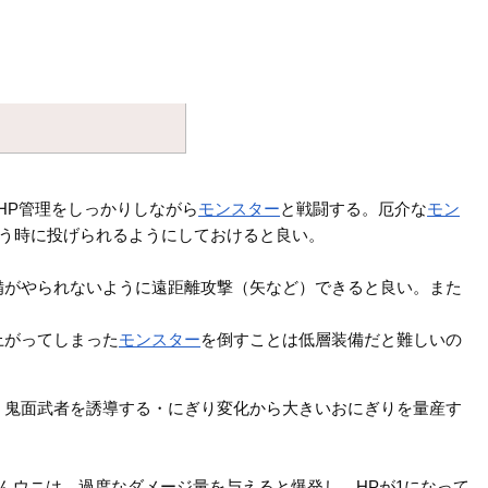
HP管理をしっかりしながら
モンスター
と戦闘する。厄介な
モン
う時に投げられるようにしておけると良い。
備がやられないように遠距離攻撃（矢など）できると良い。また
上がってしまった
モンスター
を倒すことは低層装備だと難しいの
、鬼面武者を誘導する・にぎり変化から大きいおにぎりを量産す
んウニは、過度なダメージ量を与えると爆発し、HPが1になって