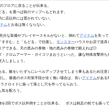
のフロアに戻ることが出来る。
どる」を選べば前のマップへもどれます。
的に店以外には置かれていない。
イテム
とお金は無くならない。
、充分な装備やプレイヤースキルがないと、倒れて
アイテム
を失って
「すすむ」と「もどる」で往復し、
モンスター
ハウスやお店で道具
リアできる。天の恵みの巻物・地の恵みの巻物で鍛えれば◎
ズ・クロムアーマー・ガイコツまおうといった、嫌な特殊攻撃持ち
突入しましょう。
ある。敵をいたずらにレベルアップさせてしまう事もあるため注意
但し、最後のボス対策手段が全く無い場合は、良い
アイテム
がある
カラクロイドに振って落とし穴を作ってもらおう。
も気を配ろう。
物を2回でボス以外倒すことが出来る。 ボスは鈍足の杖でも振っ