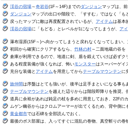
渓谷の宿場
～
奇岩谷
(1F～14F)までの
ダンジョン
マップは、前
ダンジョン
マップの出口や階段で、「すすむ」ではなく「も
戻ったマップに敵は再度配置されているが、
アイテム
は基本
渓谷の宿場
に「もどる」とレベルが1になってしまうが、
ア
瀑布湿原(15F～)へ向かってしまうと戻れなくなってしまい
初回から確実にクリアするなら、
竹林の村
～二面地蔵の谷を
倉庫が利用できるので、地道に剣、盾を鍛えていけば必ずク
ある程度装備が強くなれば、怖い
モンスター
はスーパーゲイ
充分な装備と
アイテム
を用意してから
テーブルマウンテン
に
旅仲間
は序盤はとても強いが、後半は足手まといになる事も
テーブルマウンテン
を越えた辺りからは階段即降りを推奨。
道具に余裕があれば鈍足の杖を多めに用意しておき、22Fの
ムゲン幽谷からはクロムアーマーが出てくるため、背中側に
黄金都市
では石碑を全部読んでおく。
最後のボス部屋は、入ってすぐに混乱の巻物、真空斬りの巻