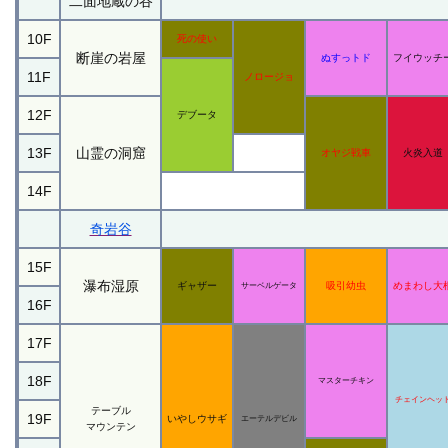
二面地蔵の谷
10F
死の使い
断崖の岩屋
ぬすっトド
フイウッチ
11F
ノロージョ
12F
デブータ
13F
山霊の洞窟
オヤジ戦車
火炎入道
14F
奇岩谷
15F
瀑布湿原
ギャザー
吸引幼虫
めまわし大
サーベルゲータ
16F
17F
18F
マスターチキン
チェインヘッ
テーブル
19F
いやしウサギ
エーテルデビル
マウンテン