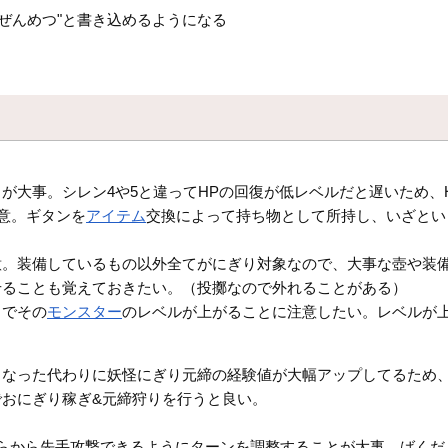
ぜんめつ"と書き込めるようになる
。
が大事。シレン4や5と違ってHPの回復が低レベルだと遅いため、
意。ギタンを
アイテム
交換によって持ち物として所持し、いざとい
意。装備しているもの以外全てがにぎり対象なので、大事な壺や装
せることも覚えておきたい。（投擲なので外れることがある）
とでその
モンスター
のレベルが上がることに注意したい。レベルが
くなった代わりに妖怪にぎり元締の経験値が大幅アップしてるため
おにぎり稼ぎ&元締狩りを行うと良い。
らから先手攻撃できるようにターンを調整することが大事。ばくだ