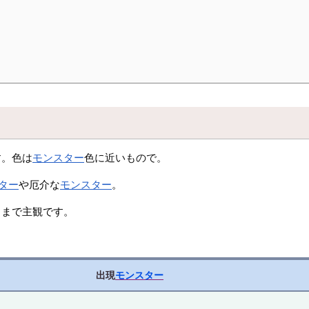
す。色は
モンスター
色に近いもので。
ター
や厄介な
モンスター
。
くまで主観です。
出現
モンスター