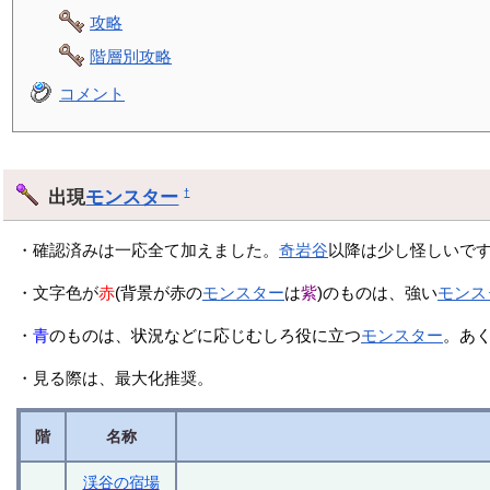
攻略
階層別攻略
コメント
出現
モンスター
†
・確認済みは一応全て加えました。
奇岩谷
以降は少し怪しいで
・文字色が
赤
(背景が赤の
モンスター
は
紫
)のものは、強い
モンス
・
青
のものは、状況などに応じむしろ役に立つ
モンスター
。あ
・見る際は、最大化推奨。
階
名称
渓谷の宿場