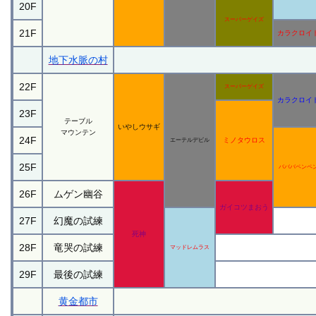
20F
スーパーゲイズ
21F
カラクロイ
地下水脈の村
22F
スーパーゲイズ
カラクロイ
23F
テーブル
いやしウサギ
マウンテン
24F
ミノタウロス
エーテルデビル
25F
バババペンペ
26F
ムゲン幽谷
ガイコツまおう
27F
幻魔の試練
死神
28F
竜哭の試練
マッドレムラス
29F
最後の試練
黄金都市