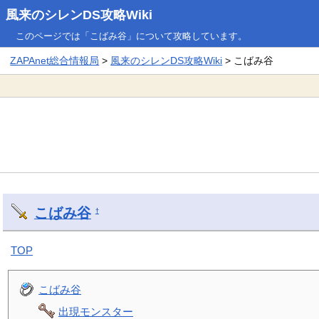
風来のシレンDS攻略Wiki
このページでは「こばみ谷」について攻略しています。
ZAPAnet総合情報局
>
風来のシレンDS攻略Wiki
> こばみ谷
こばみ谷
†
TOP
こばみ谷
出現モンスター