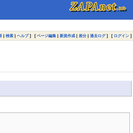
新
|
検索
|
ヘルプ
] [
ページ編集
|
新規作成
|
差分
|
過去ログ
] [
ログイン
]