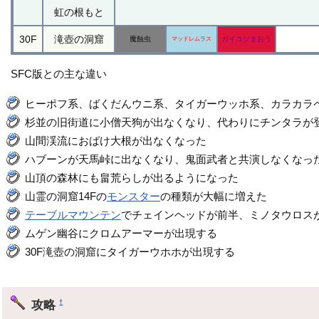
虹の根もと
30F
滝壺の洞窟
魔蝕虫
ガイコツまおう
マッドレムラス
SFC版との主な違い
ヒーポフ系、ばくだんウニ系、タイガーウッホ系、カラカラ
杉並の旧街道に小僧天狗が出なくなり、代わりにチンタラが
山間渓流におばけ大根が出なくなった
ハブーンが天馬峠に出なくなり、鬼面武者と共演しなくなっ
山頂の森林にも畠荒らしが出るようになった
山霊の洞窟14Fの
モンスター
の種類が大幅に増えた
テーブルマウンテン
でチェインヘッドが前半、ミノタウロス
ムゲン幽谷にクロムアーマーが出現する
30F滝壺の洞窟にタイガーウホホが出現する
攻略
†