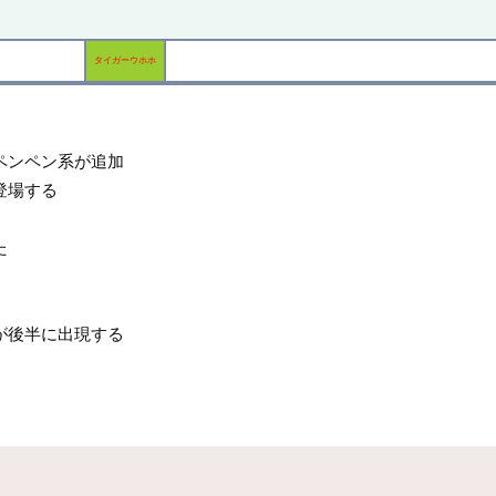
タイガーウホホ
ペンペン系が追加
登場する
た
が後半に出現する