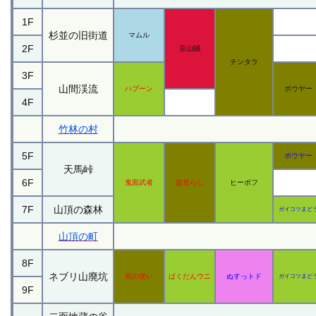
1F
杉並の旧街道
マムル
2F
豆山賊
チンタラ
3F
山間渓流
ハブーン
ボウヤー
4F
竹林の村
5F
ボウヤー
天馬峠
6F
鬼面武者
畠荒らし
ヒーポフ
7F
山頂の森林
ガイコツまど
山頂の町
8F
ネブリ山廃坑
死の使い
ばくだんウニ
ぬすっトド
ガイコツまど
9F