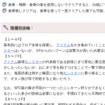
倉庫・飛脚・倉庫の壷を使用しないでクリアすると、白紙に"
倉庫無しクリアは、倉庫を使って一度クリアした後でも可能
階層別攻略
†
【１〜４F】
基本的にはフロア全体を探索し、
アイテム
をかき集めていくこと
スター
はいないが、３Fからのハブーンは攻撃力が高いため要注
【５〜７F】
アイテム
破壊
モンスター
の代表格である妖怪にぎり変化に要注
少しもったいないが、おにぎり等を投げつけることで一撃で倒
また、鬼面武者は倒すと幽霊になり他
モンスター
に乗り移るこ
で、ギタン投げ等で対処すると良いだろう。
なお、SFC版の稼ぎ手段の一つだったニシキーン狩りができな
るといった多少の技術は必要になるが、手慣れてきたら天馬峠で
【８〜１１F】
倍速1回攻撃の死の使いに要注意。戦闘をする場合は、必ずこち