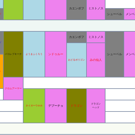
カエンポフ
ミストノス
ド
シューベル
メンベ
カエンポフ
ミストノス
ド
ンドゥルー
シューベル
メンベ
パコレプキーナ
ようまふくろう
みの仙人
おどるポリゴン
ン
クロムアーマー
ドラゴン
デブーチョ
ドラゴン
タイガーウホホ
ヘッド