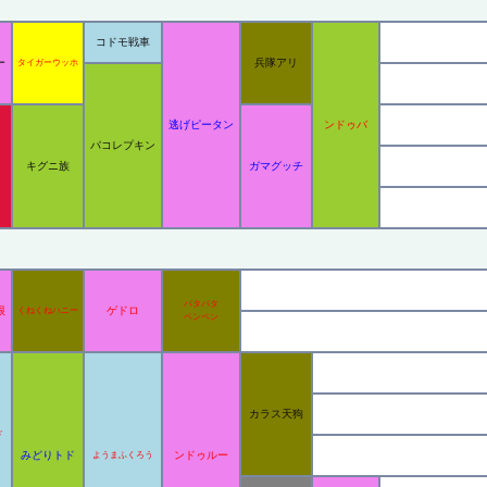
コドモ戦車
ー
兵隊アリ
タイガーウッホ
逃げピータン
ンドゥバ
パコレプキン
キグニ族
ガマグッチ
パタパタ
根
ゲドロ
くねくねハニー
ペンペン
カラス天狗
ド
みどりトド
ンドゥルー
ようまふくろう