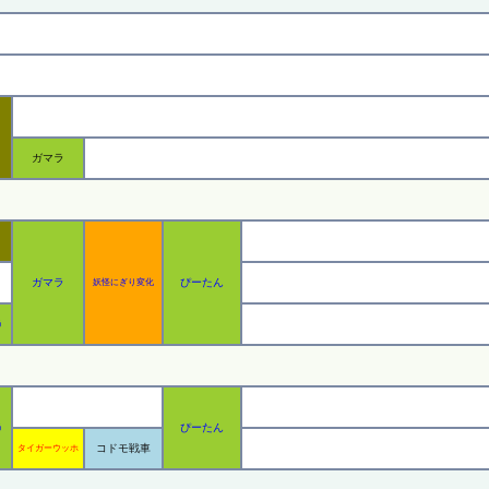
ガマラ
ガマラ
ぴーたん
妖怪にぎり変化
う
ぴーたん
う
コドモ戦車
タイガーウッホ