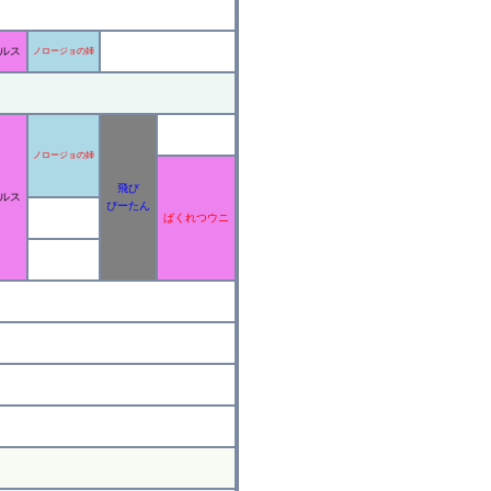
ルス
ノロージョの姉
ノロージョの姉
飛び
ルス
ぴーたん
ばくれつウニ