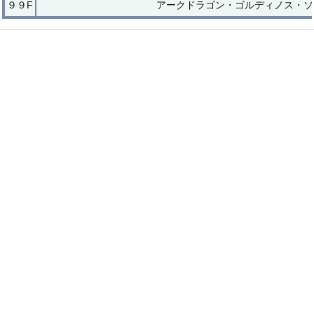
９９F
アークドラゴン・ゴルディノス・ソ