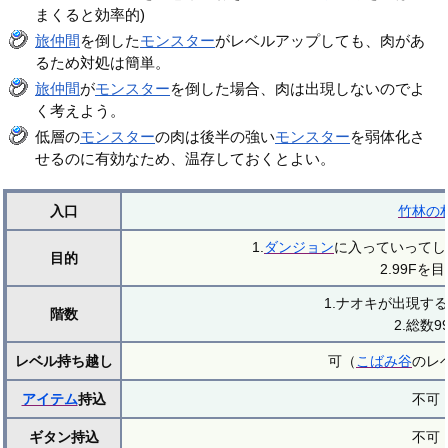
まくると効率的)
旅仲間
を倒した
モンスター
がレベルアップしても、肉があ
るため対処は簡単。
旅仲間
が
モンスター
を倒した場合、肉は出現しないのでよ
く考えよう。
低層の
モンスター
の肉は後半の強い
モンスター
を弱体化さ
せるのに有効なため、温存しておくとよい。
入口
竹林の
1.
ダンジョン
に入っていってし
目的
2.99Fを
1.ナオキが出現する
階数
2.総数9
レベル持ち越し
可（
こばみ谷
のレ
アイテム
持込
不可
ギタン持込
不可