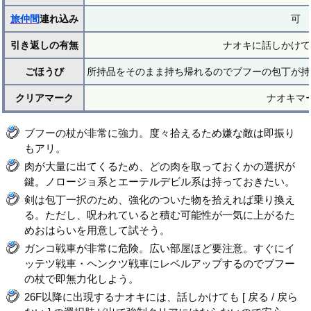
旅仲間
連れ込み
可
引き返しの有無
ナオキに話しかけて
ごほうび
所持品をそのまま持ち帰れるのでブフーの包丁が持
クリアマーク
ナオキマ
ブフーの杖が非常に強力。度々拾えるため嫌な敵は即振り
もアリ。
肉が大量に出てくるため、どの肉を取っておくかの選択が
鍵。ノロージョ系とエーテルデビル系は持っておきたい。
剣は包丁一択のため、強化のついた物を拾えれば乗り換え
る。ただし、呪われていると積む可能性が一気に上がるた
めおはらいを用意して試そう。
ガンコ戦車が非常に危険。広い部屋ほど要注意。すぐにイ
ッテツ戦車・ヘンクツ戦車にレベルアップするのでブフー
の杖で即無力化しよう。
26F以降に出現するナオキには、話しかけても [ 戻る / 戻ら