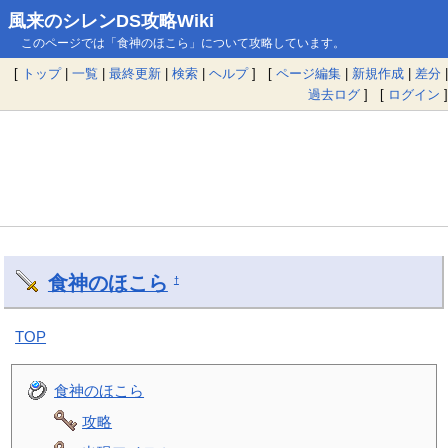
風来のシレンDS攻略Wiki
このページでは「食神のほこら」について攻略しています。
[
トップ
|
一覧
|
最終更新
|
検索
|
ヘルプ
] [
ページ編集
|
新規作成
|
差分
|
過去ログ
] [
ログイン
]
食神のほこら
†
TOP
食神のほこら
攻略