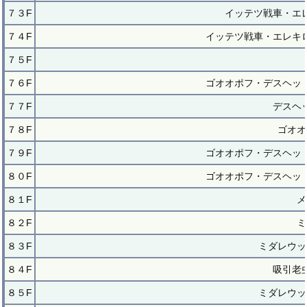
７３F
イッテツ戦車・エ
７４F
イッテツ戦車・エレキ
７５F
７６F
ゴオオポフ・デスヘッ
７７F
デスヘ
７８F
ゴオオ
７９F
ゴオオポフ・デスヘッ
８０F
ゴオオポフ・デスヘッ
８１F
メ
８２F
ミ
８３F
ミダレウッ
８４F
吸引老
８５F
ミダレウッ