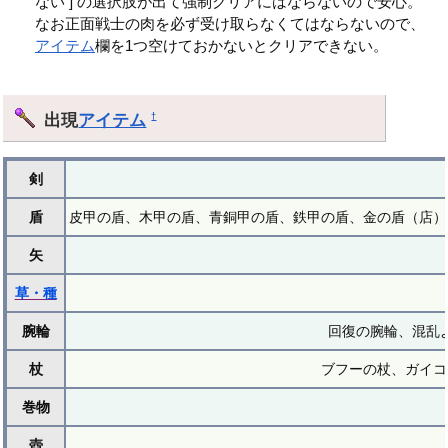
ない ] の選択肢が出て強制クリアにはならないので安心。
なお正面戦士の肉を必ず受け取らなくてはならないので、
アイテム
欄を1つ空けておかないとクリアできない。
出現
アイテム
†
剣
盾
皮甲の盾、木甲の盾、青銅甲の盾、鉄甲の盾、金の盾（店）
矢
草・種
腕輪
回復の腕輪、混乱
杖
ブフーの杖、ガイコ
巻物
壺