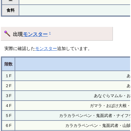
食料
出現
モンスター
†
実際に確認した
モンスター
追加しています。
階数
１F
あ
２F
あ
３F
あなぐらマムル・お
４F
ガマラ・おばけ大根・
５F
カラカラペンペン・鬼面武者・ナイフ
６F
カラカラペンペン・鬼面武者・山賊