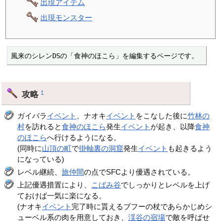
出現アイテム
出現モンスター
風来のシレンDSの「食神のほこら」を編集するページです。
攻略
†
ガイバラ
イベント
、ナオキ
イベント
をこなした後に
竹林の
村
を訪れると
食神のほこら
発生
イベント
が起き、以降
食神
のほこら
へ行けるようになる。
(同時に
山頂の町
で
掛軸裏の洞窟
発生
イベント
も起きるよう
になっている)
レベル継続、
旅仲間
の点でSFCより優遇されている。
上記優遇措置により、
こばみ谷
でしっかりとレベルを上げ
ておけば一気に楽になる。
(ナオキ
イベント
完了時に貰えるブフーの杖であらかじめシ
ューベル系の肉を用意しておき、
渓谷の宿場
で敵を呼ばせ