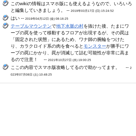
このwikiの情報はスマホ版にも使えるようなので、いろいろ
と編集していきましょう。 --
2019年03月17日 (日) 15:24:52
はい --
2019年04月12日 (金) 08:16:25
テーブルマウンテン
で
地下水脈の村
を抜けた後、たまにワ
ープの罠を使って移動するフロアが出現するが、その罠は
「固定された状態」にあるため、ワナ師の腕輪をつけた
り、カラクロイド系の肉を食べると
モンスター
が勝手にワ
ープの罠にかかり、罠が消滅して詰む可能性が非常に高ま
るので注意！ --
2021年10月27日 (水) 19:00:25
ここの内容でスマホ版攻略してるので助かってます。 --
2
023年07月08日 (土) 10:48:25