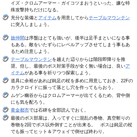
イズ・クロムアーマー・ガイコツまおうといった、嫌な特
殊攻撃持ちだけになる。
充分な装備と
アイテム
を用意してから
テーブルマウンテン
に突入しましょう。
旅仲間
は序盤はとても強いが、後半は足手まといになる事
もある。敵をいたずらにレベルアップさせてしまう事もあ
るため注意しよう。
テーブルマウンテン
を越えた辺りからは階段即降りを推
奨。但し、最後のボス対策手段が全く無い場合は、良い
ア
イテム
がある事を祈りつつ探索しよう。
道具に余裕があれば鈍足の杖を多めに用意しておき、22Fの
カラクロイドに振って落とし穴を作ってもらおう。
ムゲン幽谷からはクロムアーマーが出てくるため、背中側
にも気を配ろう。
黄金都市
では石碑を全部読んでおく。
最後のボス部屋は、入ってすぐに混乱の巻物、真空斬りの
巻物を2回でボス以外倒すことが出来る。 ボスは鈍足の杖
でも振ってヒット＆アウェイで倒せば終わり。