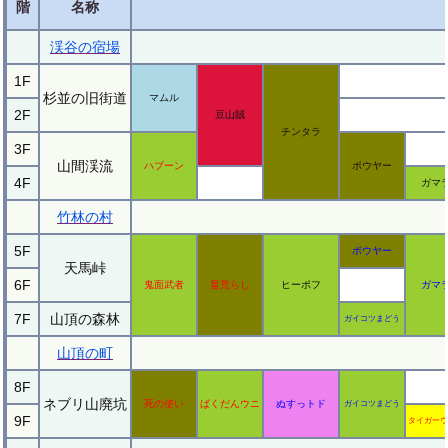
階
名称
渓谷の宿場
1F
杉並の旧街道
マムル
2F
豆山賊
チンタラ
3F
山間渓流
ハブーン
ボウヤー
4F
ガマ
竹林の村
5F
ボウヤー
天馬峠
6F
鬼面武者
畠荒らし
ヒーポフ
ガマ
7F
山頂の森林
ガイコツまどう
山頂の町
8F
ネブリ山廃坑
死の使い
ばくだんウニ
ぬすっトド
ガイコツまどう
9F
タイガーウ