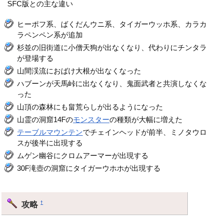
SFC版との主な違い
ヒーポフ系、ばくだんウニ系、タイガーウッホ系、カラカ
ラペンペン系が追加
杉並の旧街道に小僧天狗が出なくなり、代わりにチンタラ
が登場する
山間渓流におばけ大根が出なくなった
ハブーンが天馬峠に出なくなり、鬼面武者と共演しなくな
った
山頂の森林にも畠荒らしが出るようになった
山霊の洞窟14Fの
モンスター
の種類が大幅に増えた
テーブルマウンテン
でチェインヘッドが前半、ミノタウロ
スが後半に出現する
ムゲン幽谷にクロムアーマーが出現する
30F滝壺の洞窟にタイガーウホホが出現する
攻略
†