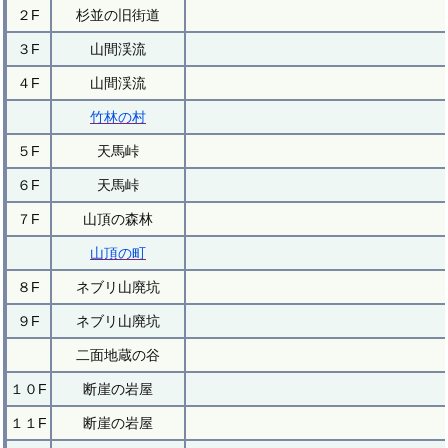
２F
杉並の旧街道
３F
山間渓流
４F
山間渓流
竹林の村
５F
天馬峠
６F
天馬峠
７F
山頂の森林
山頂の町
８F
ネブリ山廃坑
９F
ネブリ山廃坑
二面地蔵の谷
１０F
断崖の岩屋
１１F
断崖の岩屋