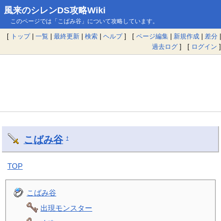
風来のシレンDS攻略Wiki
このページでは「こばみ谷」について攻略しています。
[
トップ
|
一覧
|
最終更新
|
検索
|
ヘルプ
] [
ページ編集
|
新規作成
|
差分
|
過去ログ
] [
ログイン
]
こばみ谷
†
TOP
こばみ谷
出現モンスター