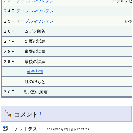
２３F
テーブルマウンテン
エーテルデビ
２４F
テーブルマウンテン
２５F
テーブルマウンテン
いや
２６F
ムゲン幽谷
２７F
幻魔の試練
２８F
竜哭の試練
２９F
最後の試練
黄金都市
虹の根もと
３０F
滝つぼの洞窟
コメント
†
コメントテスト --
2019年03月17日 (日) 15:21:53