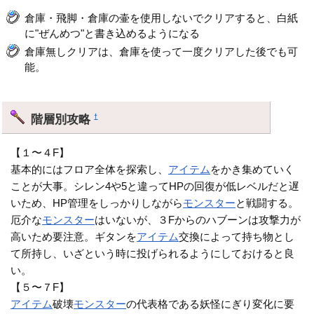
倉庫・飛脚・倉庫の壷を使用しないでクリアすると、白紙
に"ぜんめつ"と書き込めるようになる
倉庫無しクリアは、倉庫を使って一度クリアした後でも可
能。
階層別攻略
†
【１〜４F】
基本的にはフロア全体を探索し、
アイテム
をかき集めていく
ことが大事。シレン4や5と違ってHPの回復が低レベルだと遅
いため、HP管理をしっかりしながら
モンスター
と戦闘する。
厄介な
モンスター
はいないが、３Fからのハブーンは攻撃力が
高いため要注意。ギタンを
アイテム
交換によって持ち物とし
て所持し、いざという時に投げられるようにしておけると良
い。
【５〜７F】
アイテム
破壊
モンスター
の代表格である妖怪にぎり変化に要