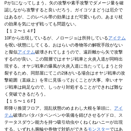
Pが1になってしまう。矢の攻撃や素手攻撃でダメージ量を確
認しながら攻撃すると良いだろう。ガイコツまどうは厄介で
はあるが、このレベル帯の効果はまだ可愛いもの。あまり杖
の効果を気にせず戦っても問題ない。
【１２〜１４F】
10Fから出現しているが、ノロージョは所持している
アイテム
を呪い状態にしてくる。おはらいの巻物等の解呪手段がない
と擬似
アイテム
破壊されてしまうので、遠距離から矢で攻撃
するのが良い。この階層ではオヤジ戦車と火炎入道が同時出
現する。オヤジ戦車の爆風が火炎入道に当たってしまうと分
裂するため、同部屋にてこの2体がいる場合はオヤジ戦車の攻
撃範囲（直線上）を常に見張っておくことが大事。幸いオヤ
ジ戦車は鈍足なので、しっかり対処することができれば難な
く突破できるだろう。
【１５〜１６F】
即降り推奨フロア。混乱状態のめまわし大根を筆頭に、
アイ
テム
破壊のパタパタペンペンや装備を錆びさせるゲドロ、ス
テータスダウン能力を持つ吸引幼虫やくねくねハニーが出現
する。いずれも腕輪や巻物で対処ができる
モンスター
ではあ