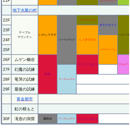
21F
カラクロイド
地下水脈の村
22F
スーパーゲイズ
カラクロイド
23F
テーブル
いやしウサギ
パコレプキ
マウンテン
24F
ミノタウロス
エーテルデビル
25F
バババペンペン
26F
ムゲン幽谷
ガイコツまおう
クロムアー
27F
幻魔の試練
死神
28F
竜哭の試練
マッドレムラス
29F
最後の試練
黄金都市
虹の根もと
30F
滝壺の洞窟
魔蝕虫
ガイコツまおう
マッドレムラス