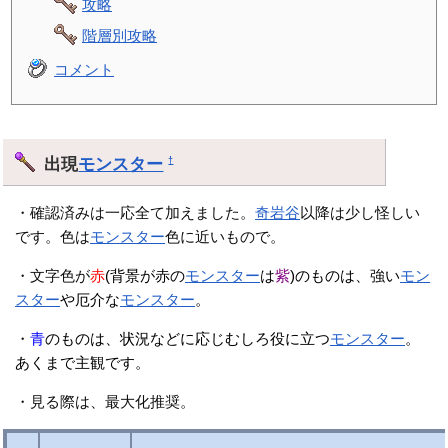
攻略
階層別攻略
コメント
出現
モンスター
†
・確認済みは一応全て加えました。
奇岩谷
以降は少し怪しい
です。色は
モンスター
色に近いもので。
・文字色が
赤
(背景が赤の
モンスター
は
紫
)のものは、強い
モン
スター
や厄介な
モンスター
。
・
青
のものは、状況などに応じむしろ役に立つ
モンスター
。
あくまで主観です。
・見る際は、最大化推奨。