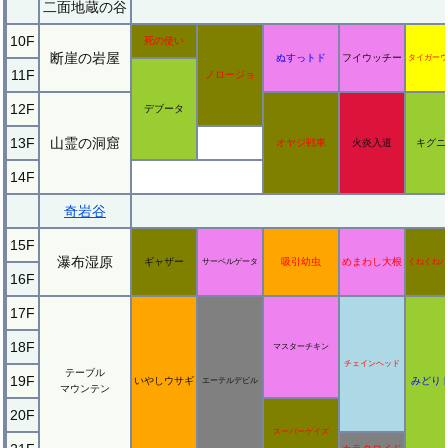
二面地蔵の谷
10F
死の使い
断崖の岩屋
ぬすっトド
フイウッチー
タイガーウ
11F
ノロージョ
12F
デブータ
13F
山霊の洞窟
オヤジ戦車
火炎入道
キグニ
14F
奇岩谷
15F
瀑布湿原
ギャザー
吸引幼虫
めまわし大根
サーベルゲータ
くねくねハ
16F
17F
18F
マスターチキン
チェインヘッド
テーブル
19F
いやしウサギ
みどり
エーテルデビル
マウンテン
20F
スーパーゲイズ