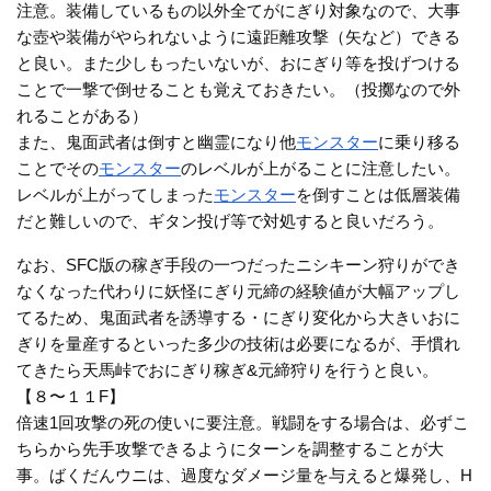
注意。装備しているもの以外全てがにぎり対象なので、大事
な壺や装備がやられないように遠距離攻撃（矢など）できる
と良い。また少しもったいないが、おにぎり等を投げつける
ことで一撃で倒せることも覚えておきたい。（投擲なので外
れることがある）
また、鬼面武者は倒すと幽霊になり他
モンスター
に乗り移る
ことでその
モンスター
のレベルが上がることに注意したい。
レベルが上がってしまった
モンスター
を倒すことは低層装備
だと難しいので、ギタン投げ等で対処すると良いだろう。
なお、SFC版の稼ぎ手段の一つだったニシキーン狩りができ
なくなった代わりに妖怪にぎり元締の経験値が大幅アップし
てるため、鬼面武者を誘導する・にぎり変化から大きいおに
ぎりを量産するといった多少の技術は必要になるが、手慣れ
てきたら天馬峠でおにぎり稼ぎ&元締狩りを行うと良い。
【８〜１１F】
倍速1回攻撃の死の使いに要注意。戦闘をする場合は、必ずこ
ちらから先手攻撃できるようにターンを調整することが大
事。ばくだんウニは、過度なダメージ量を与えると爆発し、H