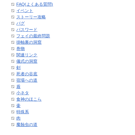
FAQ(よくある質問)
イベント
ストーリー攻略
バグ
パスワード
フェイの最終問題
掛軸裏の洞窟
巻物
関連リンク
儀式の洞窟
剣
死者の谷底
宿場への道
盾
小ネタ
食神のほこら
壷
特殊系
肉
魔蝕虫の道