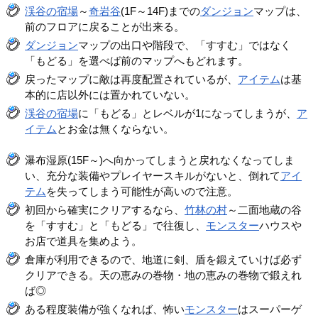
渓谷の宿場
～
奇岩谷
(1F～14F)までの
ダンジョン
マップは、
前のフロアに戻ることが出来る。
ダンジョン
マップの出口や階段で、「すすむ」ではなく
「もどる」を選べば前のマップへもどれます。
戻ったマップに敵は再度配置されているが、
アイテム
は基
本的に店以外には置かれていない。
渓谷の宿場
に「もどる」とレベルが1になってしまうが、
ア
イテム
とお金は無くならない。
瀑布湿原(15F～)へ向かってしまうと戻れなくなってしま
い、充分な装備やプレイヤースキルがないと、倒れて
アイ
テム
を失ってしまう可能性が高いので注意。
初回から確実にクリアするなら、
竹林の村
～二面地蔵の谷
を「すすむ」と「もどる」で往復し、
モンスター
ハウスや
お店で道具を集めよう。
倉庫が利用できるので、地道に剣、盾を鍛えていけば必ず
クリアできる。天の恵みの巻物・地の恵みの巻物で鍛えれ
ば◎
ある程度装備が強くなれば、怖い
モンスター
はスーパーゲ