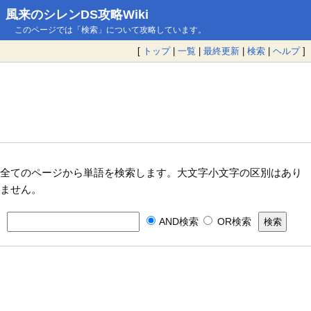
風来のシレンDS攻略Wiki
このページでは「検索」について攻略しています。
[
トップ
|
一覧
|
最終更新
|
検索
|
ヘルプ
]
全てのページから単語を検索します。大文字小文字の区別はあり
ません。
AND検索
OR検索