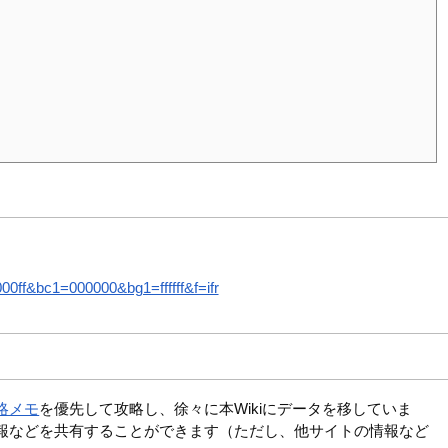
ff&bc1=000000&bg1=ffffff&f=ifr
略メモ
を優先して攻略し、徐々に本Wikiにデータを移していま
報などを共有することができます（ただし、他サイトの情報など