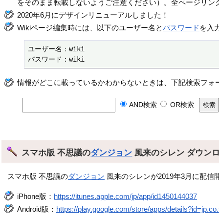
をそのまま転載しないようご注意ください）。全ページリン
2020年6月にデザインリニューアルしました！
Wikiページ編集時には、以下のユーザー名と
パスワード
を入
ユーザー名：wiki

パスワード：wiki
情報がどこに載っているかわからないときは、下記検索フォ
AND検索
OR検索
スマホ版 不思議の
ダンジョン
風来のシレン ダウン
スマホ版 不思議の
ダンジョン
風来のシレンが2019年3月に配信
iPhone版：
https://itunes.apple.com/jp/app/id1450144037
Android版：
https://play.google.com/store/apps/details?id=jp.co