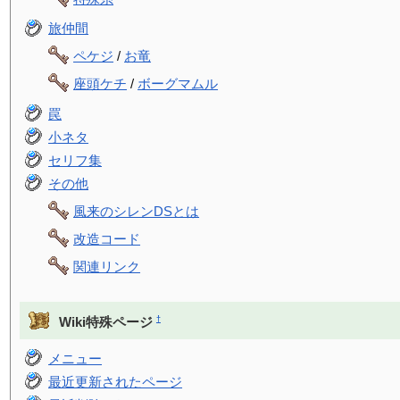
旅仲間
ペケジ
/
お竜
座頭ケチ
/
ボーグマムル
罠
小ネタ
セリフ集
その他
風来のシレンDSとは
改造コード
関連リンク
†
Wiki特殊ページ
メニュー
最近更新されたページ