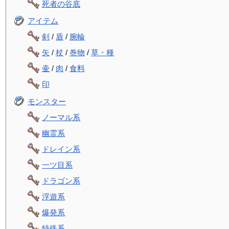
死者の谷底
アイテム
剣
/
盾
/
腕輪
矢
/
杖
/
巻物
/
草・種
壷
/
肉
/
食料
印
モンスター
ノーマル系
幽霊系
ドレイン系
一ツ目系
ドラゴン系
浮遊系
爆発系
特殊系