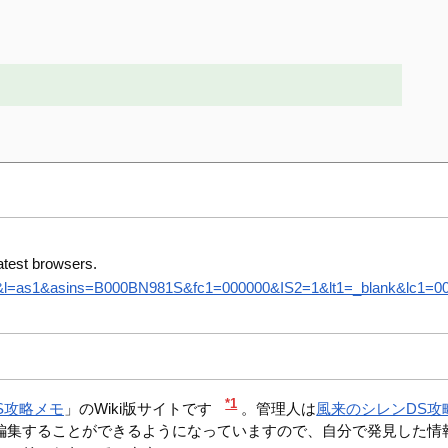
atest browsers.
8&l=as1&asins=B000BN981S&fc1=000000&IS2=1&lt1=_blank&lc1=0000
*1
S攻略メモ
」のWiki版サイトです
。管理人は
風来のシレンDS攻
編集することができるようになっていますので、自分で発見した情