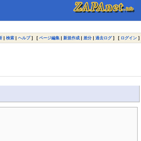
新
|
検索
|
ヘルプ
] [
ページ編集
|
新規作成
|
差分
|
過去ログ
] [
ログイン
]