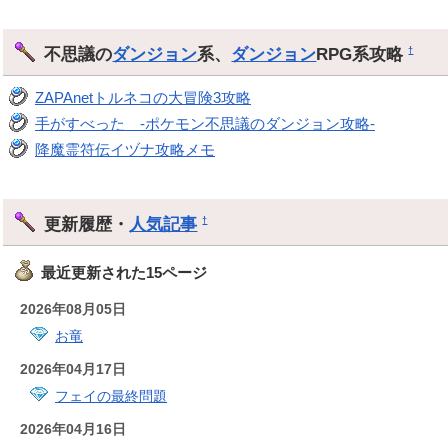
不思議の
ダンジョン
系、
ダンジョン
RPG系攻略
†
ZAPAnetトルネコの大冒険3攻略
手がすべった -ポケモン不思議のダンジョン攻略-
降魔霊符伝イヅナ攻略メモ
更新履歴・
人気記事
†
最近更新された15ページ
2026年08月05日
お竜
2026年04月17日
フェイの最終問題
2026年04月16日