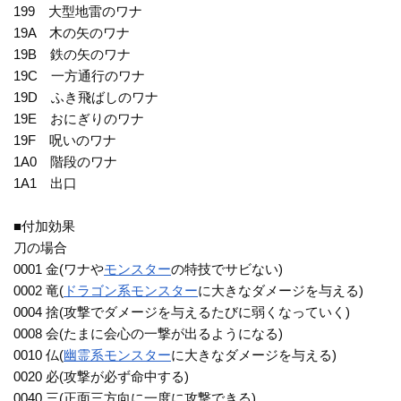
199 大型地雷のワナ
19A 木の矢のワナ
19B 鉄の矢のワナ
19C 一方通行のワナ
19D ふき飛ばしのワナ
19E おにぎりのワナ
19F 呪いのワナ
1A0 階段のワナ
1A1 出口
■付加効果
刀の場合
0001 金(ワナや
モンスター
の特技でサビない)
0002 竜(
ドラゴン系
モンスター
に大きなダメージを与える)
0004 捨(攻撃でダメージを与えるたびに弱くなっていく)
0008 会(たまに会心の一撃が出るようになる)
0010 仏(
幽霊系
モンスター
に大きなダメージを与える)
0020 必(攻撃が必ず命中する)
0040 三(正面三方向に一度に攻撃できる)