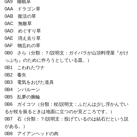
0A9 睡眠草
0AA ドラゴン草
0AB 復活の草
0AC 無敵草
0AD めぐすり草
0AE 消え去り草
0AF 物忘れの草
0B0 さら（分類：？/説明文：ガイバラが山頂料理屋『がけ
っぷち』のために作ろうとしている皿。）
0B1 こわれたワナ
0B2 毒矢
0B3 電気をおびた道具
0B4 ンバルーン
0B5 乱夢の腕輪
0B6 ガイコツ（分類：杖/説明文：ふだんは少し浮かんでい
るが杖を振るときは地面に立つのが見どころです。）
0B7 石（分類：？/説明文：投げているのは結石だという説
がある。）
0B8 アイアンヘッドの肉