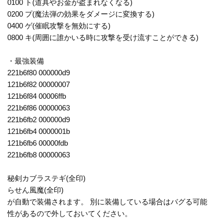
0100 ト(道具やお金が盗まれなくなる)
0200 プ(魔法弾の効果をダメージに変換する)
0400 ゲ(催眠攻撃を無効にする)
0800 キ(周囲に誰かいる時に攻撃を受け流すことができる)
・最強装備
221b6f80 000000d9
121b6f82 00000007
121b6f84 00006ffb
221b6f86 00000063
221b6fb2 000000d9
121b6fb4 0000001b
121b6fb6 00000fdb
221b6fb8 00000063
秘剣カブラステギ(全印)
らせん風魔(全印)
が自動で装備されます。 別に装備している場合はバグる可能
性があるので外しておいてください。