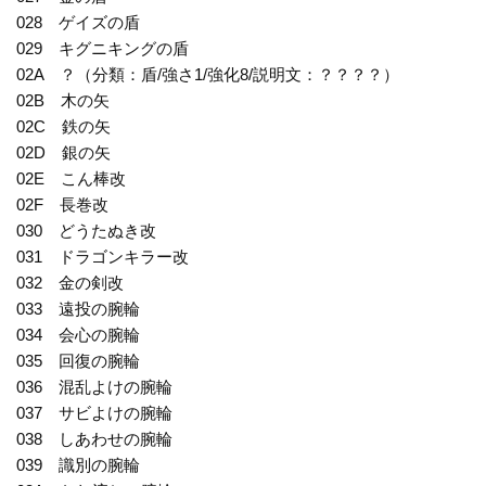
028 ゲイズの盾
029 キグニキングの盾
02A ？（分類：盾/強さ1/強化8/説明文：？？？？）
02B 木の矢
02C 鉄の矢
02D 銀の矢
02E こん棒改
02F 長巻改
030 どうたぬき改
031 ドラゴンキラー改
032 金の剣改
033 遠投の腕輪
034 会心の腕輪
035 回復の腕輪
036 混乱よけの腕輪
037 サビよけの腕輪
038 しあわせの腕輪
039 識別の腕輪