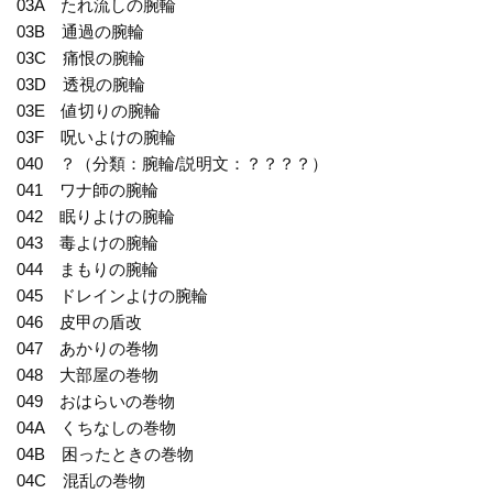
03A たれ流しの腕輪
03B 通過の腕輪
03C 痛恨の腕輪
03D 透視の腕輪
03E 値切りの腕輪
03F 呪いよけの腕輪
040 ？（分類：腕輪/説明文：？？？？）
041 ワナ師の腕輪
042 眠りよけの腕輪
043 毒よけの腕輪
044 まもりの腕輪
045 ドレインよけの腕輪
046 皮甲の盾改
047 あかりの巻物
048 大部屋の巻物
049 おはらいの巻物
04A くちなしの巻物
04B 困ったときの巻物
04C 混乱の巻物