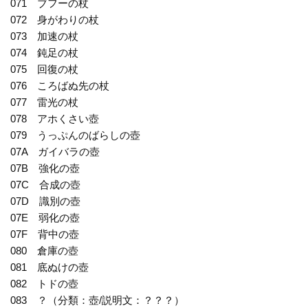
071 ブフーの杖
072 身がわりの杖
073 加速の杖
074 鈍足の杖
075 回復の杖
076 ころばぬ先の杖
077 雷光の杖
078 アホくさい壺
079 うっぷんのばらしの壺
07A ガイバラの壺
07B 強化の壺
07C 合成の壺
07D 識別の壺
07E 弱化の壺
07F 背中の壺
080 倉庫の壺
081 底ぬけの壺
082 トドの壺
083 ？（分類：壺/説明文：？？？）