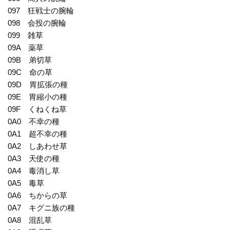
097 狂戦士の腕輪
098 会投の腕輪
099 雑草
09A 薬草
09B 弟切草
09C 命の草
09D 胃拡張の種
09E 胃縮小の種
09F くねくね草
0A0 不幸の種
0A1 超不幸の種
0A2 しあわせ草
0A3 天使の種
0A4 毒消し草
0A5 毒草
0A6 ちからの草
0A7 キグニ族の種
0A8 混乱草