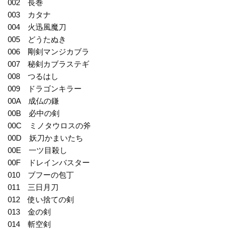
002 長巻
003 カタナ
004 火迅風魔刀
005 どうたぬき
006 剛剣マンジカブラ
007 秘剣カブラステギ
008 つるはし
009 ドラゴンキラー
00A 成仏の鎌
00B 必中の剣
00C ミノタウロスの斧
00D 妖刀かまいたち
00E 一ツ目殺し
00F ドレインバスター
010 ブフーの包丁
011 三日月刀
012 使い捨ての剣
013 金の剣
014 斬空剣