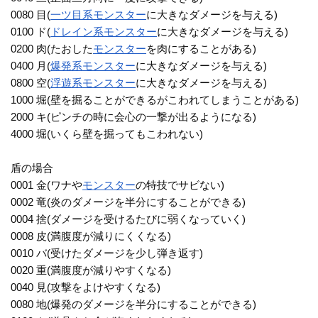
0080 目(
一ツ目系
モンスター
に大きなダメージを与える)
0100 ド(
ドレイン系
モンスター
に大きなダメージを与える)
0200 肉(たおした
モンスター
を肉にすることがある)
0400 月(
爆発系
モンスター
に大きなダメージを与える)
0800 空(
浮遊系
モンスター
に大きなダメージを与える)
1000 堀(壁を掘ることができるがこわれてしまうことがある)
2000 キ(ピンチの時に会心の一撃が出るようになる)
4000 堀(いくら壁を掘ってもこわれない)
盾の場合
0001 金(ワナや
モンスター
の特技でサビない)
0002 竜(炎のダメージを半分にすることができる)
0004 捨(ダメージを受けるたびに弱くなっていく)
0008 皮(満腹度が減りにくくなる)
0010 バ(受けたダメージを少し弾き返す)
0020 重(満腹度が減りやすくなる)
0040 見(攻撃をよけやすくなる)
0080 地(爆発のダメージを半分にすることができる)