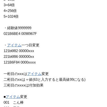
3=64倍
4=256倍
5=1024倍
・経験値9999999
021B6BE4 0098967F
・
アイテム
一つ目変更
121b6f82 00000xxx
221b6f86 000000xx
121B6F84 0000xxxx
一桁目のxxxは
アイテム
変更
二桁目のxxは＋値(63と入力すると最高値99になる)
三桁目のxxxxは付加効果
■
アイテム
変更
001 こん棒