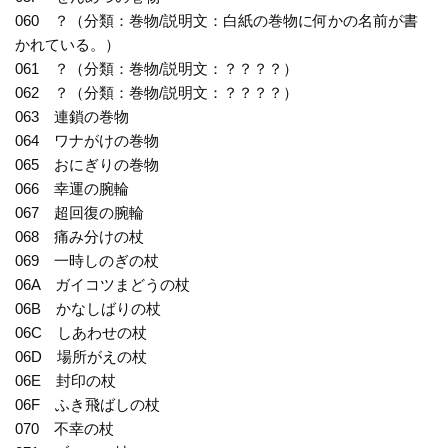
060 ？（分類：巻物/説明文：白紙の巻物に何かの名前が書
かれている。）
061 ？（分類：巻物/説明文：？？？？）
062 ？（分類：巻物/説明文：？？？？）
063 連鎖の巻物
064 ワナがけの巻物
065 おにぎりの巻物
066 幸運の腕輪
067 超回復の腕輪
068 痛み分けの杖
069 一時しのぎの杖
06A ガイコツまどうの杖
06B かなしばりの杖
06C しあわせの杖
06D 場所がえの杖
06E 封印の杖
06F ふき飛ばしの杖
070 不幸の杖