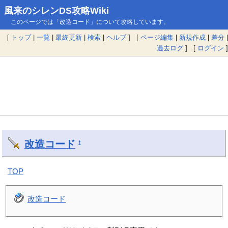
風来のシレンDS攻略Wiki
このページでは「改造コード」について攻略しています。
[
トップ
|
一覧
|
最終更新
|
検索
|
ヘルプ
] [
ページ編集
|
新規作成
|
差分
|
過去ログ
] [
ログイン
]
改造コード
†
TOP
改造コード