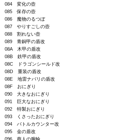
084 変化の壺
085 保存の壺
086 魔物のるつぼ
087 やりすごしの壺
088 割れない壺
089 青銅甲の盾改
08A 木甲の盾改
08B 鉄甲の盾改
08C ドラゴンシールド改
08D 重装の盾改
08E 地雷ナバリの盾改
08F おにぎり
090 大きなおにぎり
091 巨大なおにぎり
092 特製おにぎり
093 くさったおにぎり
094 バトルカウンター改
095 金の盾改
096 商人の腕輪