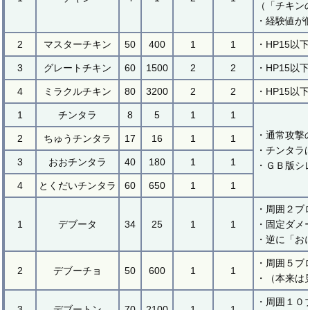
（「チキン
・経験値が
2
マスターチキン
50
400
1
1
・HP15以
3
グレートチキン
60
1500
2
2
・HP15以
4
ミラクルチキン
80
3200
2
2
・HP15以
1
チンタラ
8
5
1
1
・通常攻撃
2
ちゅうチンタラ
17
16
1
1
・チンタラ
3
おおチンタラ
40
180
1
1
・ＧＢ版シ
4
とくだいチンタラ
60
650
1
1
・周囲２ブ
1
デブータ
34
25
1
1
・固定ダメ
・逆に「お
・周囲５ブ
2
デブーチョ
50
600
1
1
・（本来は
・周囲１０
3
デブートン
70
2100
1
1