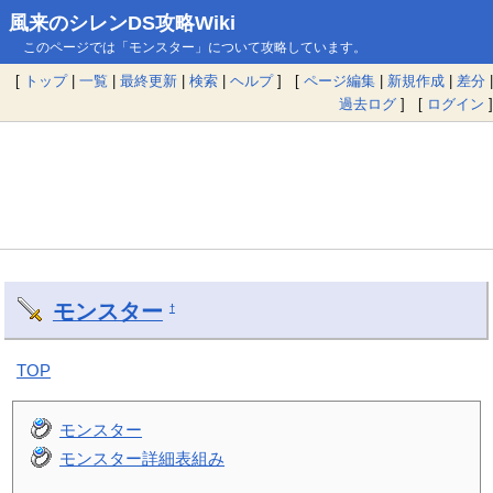
風来のシレンDS攻略Wiki
このページでは「モンスター」について攻略しています。
[
トップ
|
一覧
|
最終更新
|
検索
|
ヘルプ
] [
ページ編集
|
新規作成
|
差分
|
過去ログ
] [
ログイン
]
モンスター
†
TOP
モンスター
モンスター詳細表組み