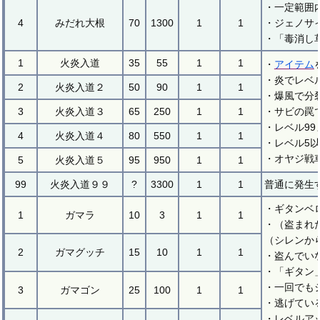
・一定範囲
4
みだれ大根
70
1300
1
1
・ジェノサ
・「毒消し
1
火炎入道
35
55
1
1
・
アイテム
・炎でレベ
2
火炎入道２
50
90
1
1
・爆風で分
3
火炎入道３
65
250
1
1
・サビの罠
・レベル99
4
火炎入道４
80
550
1
1
・レベル5
・オヤジ戦
5
火炎入道５
95
950
1
1
99
火炎入道９９
?
3300
1
1
普通に発生
・ギタンベ
1
ガマラ
10
3
1
1
・（盗まれ
（シレンか
2
ガマグッチ
15
10
1
1
・盗んでい
・「ギタン
・一回でも
3
ガマゴン
25
100
1
1
・逃げてい
・レベルア