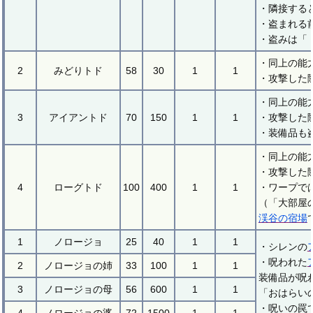
・隣接する
・盗まれる
・盗みは「
・同上の能
2
みどりトド
58
30
1
1
・攻撃した
・同上の能
3
アイアントド
70
150
1
1
・攻撃した
・装備品も
・同上の能
・攻撃した
4
ローグトド
100
400
1
1
・ワープで
（「大部屋
渓谷の宿場
1
ノロージョ
25
40
1
1
・シレンの
・呪われた
2
ノロージョの姉
33
100
1
1
装備品が呪
3
ノロージョの母
56
600
1
1
「おはらい
・呪いの罠