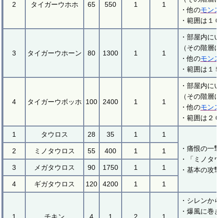
2
タイガーウホホ
65
550
1
1
・他の
モン
・範囲は１
・部屋内に
（その階層
3
タイガーウホーン
80
1300
1
1
・他の
モン
・範囲は１
・部屋内に
（その階層
4
タイガーウボッホ
100
2400
1
1
・他の
モン
・範囲は２
1
タウロス
28
35
1
1
・痛恨の一
2
ミノタウロス
55
400
1
1
・「ミノタ
3
メガタウロス
90
1750
1
1
・基本の攻
4
ギガタウロス
120
4200
1
1
・シレンか
・爆風に巻
1
チキン
4
1
2
1