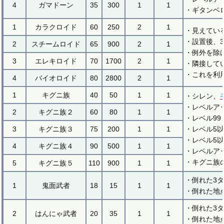
4
ガマドーン
35
300
1
1
・ギタンベ
1
カラクロイド
60
250
2
1
・見えてい
・設置後、
2
スチームロイド
65
900
2
1
・例外を除
3
エレキロイド
70
1700
2
1
・隣接して
・これを利
4
バイオロイド
80
2800
2
1
1
キグニ族
40
50
1
1
・シレン、
・レベルア
2
キグニ族２
60
80
1
1
・レベル99
3
キグニ族３
75
200
1
1
・レベル5
・レベル5
4
キグニ族４
90
500
1
1
・レベルア
・キグニ族
5
キグニ族５
110
900
1
1
・倒れた3
1
鬼面武者
18
15
1
1
・倒れた地
・倒れた3
2
はんにゃ武者
20
35
1
1
・倒れた地