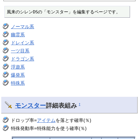
風来のシレンDSの「モンスター」を編集するページです。
ノーマル系
幽霊系
ドレイン系
一ツ目系
ドラゴン系
浮遊系
爆発系
特殊系
モンスター
詳細表組み
†
ドロップ率=
アイテム
を落とす確率(％)
特殊発動率=特殊能力を使う確率(％)