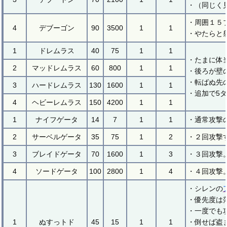
・（同じく
・周囲１５
4
デブーゴン
90
3500
1
1
・やたらと
1
ドレムラス
40
75
1
1
・たまに体
2
マッドレムラス
60
800
1
1
・後ろが壁
・転ばぬ先
3
ハードレムラス
130
1600
1
1
・追加で5
4
ヘビーレムラス
150
4200
1
1
1
ナイフゲータ
14
7
1
1
・通常攻撃
2
サーベルゲータ
35
75
1
2
・２回攻撃
3
ブレイドゲータ
70
1600
1
3
・３回攻撃
4
ソードゲータ
100
2800
1
4
・４回攻撃
・シレンの
・優先度は
・一度でも
1
ぬすっトド
45
15
1
1
・倒せば盗