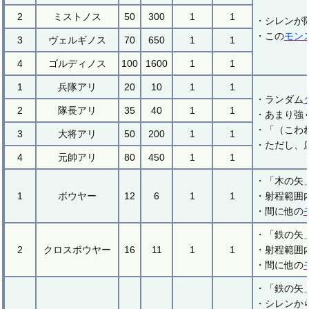
2
ミストノス
50
300
1
1
・シレンが
・この
モン
3
ヴェルギノス
70
650
1
1
4
ゴルディノス
100
1600
1
1
1
兵隊アリ
20
10
1
1
・ランダム
2
隊長アリ
35
40
1
1
・あまり強
・「（こわ
3
大将アリ
50
200
1
1
・ただし、
4
元帥アリ
80
450
1
1
・「木の矢
1
ボウヤー
12
6
1
1
・射程範囲
・間に他の
・「鉄の矢
2
クロスボウヤー
16
11
1
1
・射程範囲
・間に他の
・「鉄の矢
・シレンか