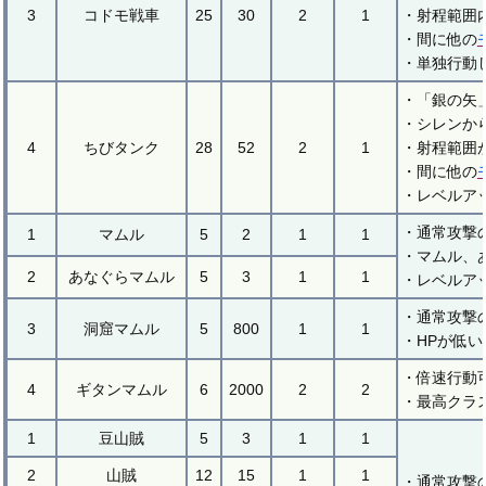
3
コドモ戦車
25
30
2
1
・射程範囲
・間に他の
・単独行動
・「銀の矢
・シレンか
4
ちびタンク
28
52
2
1
・射程範囲
・間に他の
・レベルア
・通常攻撃
1
マムル
5
2
1
1
・マムル、
2
あなぐらマムル
5
3
1
1
・レベルア
・通常攻撃
3
洞窟マムル
5
800
1
1
・HPが低
・倍速行動
4
ギタンマムル
6
2000
2
2
・最高クラ
1
豆山賊
5
3
1
1
2
山賊
12
15
1
1
・通常攻撃