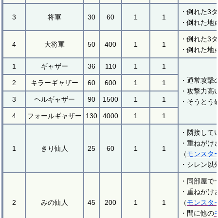
・倒れた3
3
将軍
30
60
1
1
・倒れた地
・倒れた3
4
大将軍
50
400
1
1
・倒れた地
1
ギャザー
36
110
1
1
・通常攻撃
2
キラーギャザー
60
600
1
1
・攻撃力高
3
ヘルギャザー
90
1500
1
1
・そうとう
4
フォールギャザー
130
4000
1
1
・隣接して
・重ねがけ
1
きり仙人
25
60
1
1
（
モンスタ
・シレン以
・同部屋で
・重ねがけ
2
みの仙人
45
200
1
1
（
モンスタ
・間に他の