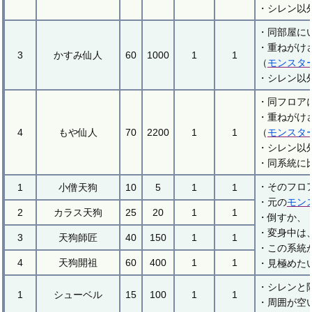
・シレン以
・同部屋に
・重ねがけ
3
かすみ仙人
60
1000
1
1
（
モンスタ
・シレン以
・同フロア
・重ねがけ
4
もや仙人
70
2200
1
1
（
モンスタ
・シレン以
・同系統に
・そのフロ
1
小僧天狗
10
5
1
1
・元の
モン
2
カラス天狗
25
20
1
1
・倒すか、
・変身中は
3
天狗師匠
40
150
1
1
・この系統
4
天狗開祖
60
400
1
1
・見極めた
・シレンと
1
シューベル
15
100
1
1
・周囲が空