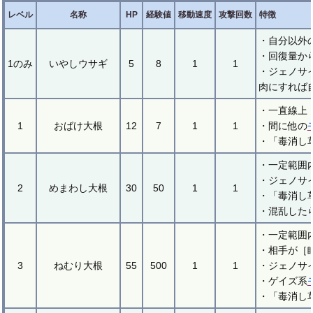
レベル
名称
HP
経験値
移動速度
攻撃回数
特徴
・自分以外
・回復量か
1のみ
いやしウサギ
5
8
1
1
・ジェノサ
肉にすれば
・一直線上
1
おばけ大根
12
7
1
1
・間に他の
・「毒消し
・一定範囲
・ジェノサ
2
めまわし大根
30
50
1
1
・「毒消し
・混乱した
・一定範囲
・相手が［
3
ねむり大根
55
500
1
1
・ジェノサ
・ゲイズ系
・「毒消し