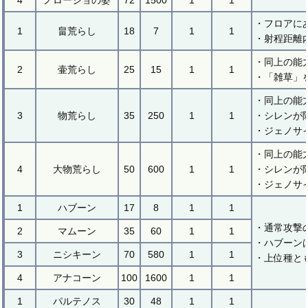
4
ノロージョの婆
72
1500
1
1
・フロアに
1
畠荒らし
18
7
1
1
・射程距離
・同上の能
2
壷荒らし
25
15
1
1
・「雑草」
・同上の能
3
物荒らし
35
250
1
1
・シレンが
・ジェノサ
・同上の能
4
大物荒らし
50
600
1
1
・シレンが
・ジェノサ
1
ハブーン
17
8
1
1
・通常攻撃
2
マムーン
35
60
1
1
・ハブーン
3
ニシキーン
70
580
1
1
・上位種と
4
アナコーン
100
1600
1
1
1
パルテノス
30
48
1
1