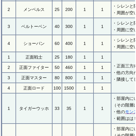
・シレンと
2
メンベルス
25
200
1
1
・周囲が空
・シレンと
3
ベルトーベン
40
300
1
1
・周囲に空
・シレンと
4
ショーパン
60
400
1
1
・周囲に空
1
正面戦士
25
180
1
1
・正面三方
2
正面ファイター
50
460
1
1
・他の方向
3
正面マスター
80
800
1
1
・隣接して
4
正面ロード
100
1500
1
1
・部屋内に
（その階層
1
タイガーウッホ
33
35
1
1
・他の
モン
・範囲はは
・部屋内に
（その階層