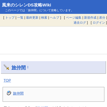
風来のシレンDS攻略Wiki
このページでは「旅仲間」について攻略しています。
[
トップ
|
一覧
|
最終更新
|
検索
|
ヘルプ
] [
ページ編集
|
新規作成
|
差分
|
過去ログ
] [
ログイン
]
旅仲間
†
TOP
旅仲間