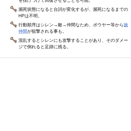
を投げつけて回復させることも可能。
瀕死状態になると台詞が変化するが、瀕死になるまでの
HPは不明。
行動順序はシレン→敵→仲間なため、ボウヤー等から
旅
仲間
が狙撃される事も。
混乱するとシレンにも攻撃することがあり、そのダメー
ジで倒れると足跡に残る。