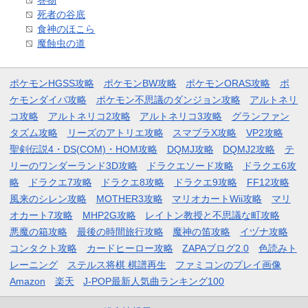
巻物
死者の谷底
食神のほこら
魔蝕虫の道
ポケモンHGSS攻略
ポケモンBW攻略
ポケモンORAS攻略
ポ
ケモンダイパ攻略
ポケモン不思議のダンジョン攻略
アルトネリ
コ攻略
アルトネリコ2攻略
アルトネリコ3攻略
グランファン
タズム攻略
リーズのアトリエ攻略
スマブラX攻略
VP2攻略
聖剣伝説4・DS(COM)・HOM攻略
DQMJ攻略
DQMJ2攻略
テ
リーのワンダーランド3D攻略
ドラクエソード攻略
ドラクエ6攻
略
ドラクエ7攻略
ドラクエ8攻略
ドラクエ9攻略
FF12攻略
風来のシレン攻略
MOTHER3攻略
マリオカートWii攻略
マリ
オカート7攻略
MHP2G攻略
レイトン教授と不思議な町攻略
悪魔の箱攻略
最後の時間旅行攻略
魔神の笛攻略
イヅナ攻略
コンタクト攻略
カードヒーロー攻略
ZAPAブログ2.0
色読みト
レーニング
ステルス将棋 棋譜再生
ファミコンのプレイ画像
Amazon
楽天
J-POP最新人気曲ランキング100