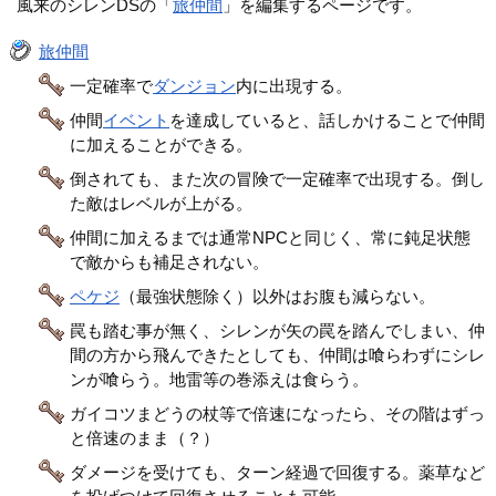
風来のシレンDSの「
旅仲間
」を編集するページです。
旅仲間
一定確率で
ダンジョン
内に出現する。
仲間
イベント
を達成していると、話しかけることで仲間
に加えることができる。
倒されても、また次の冒険で一定確率で出現する。倒し
た敵はレベルが上がる。
仲間に加えるまでは通常NPCと同じく、常に鈍足状態
で敵からも補足されない。
ペケジ
（最強状態除く）以外はお腹も減らない。
罠も踏む事が無く、シレンが矢の罠を踏んでしまい、仲
間の方から飛んできたとしても、仲間は喰らわずにシレ
ンが喰らう。地雷等の巻添えは食らう。
ガイコツまどうの杖等で倍速になったら、その階はずっ
と倍速のまま（？）
ダメージを受けても、ターン経過で回復する。薬草など