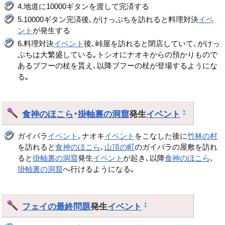
4.地道に10000ギタンを渡して完済する
5.10000ギタン完済後､がけっぷちを訪れると料理対決
イベ
ント
が発生する
6.料理対決
イベント
後､峠屋を訪れると閉店していて､がけっ
ぷちは大繁盛している｡トシオにナオキからの預かりもので
あるブフーの杖を貰え､以降ブフーの杖が登場するようにな
る｡
食神のほこら
･
掛軸裏の洞窟
発生
イベント
†
ガイバラ
イベント
､ナオキ
イベント
をこなした後に
竹林の村
を訪れると
食神のほこら
､
山頂の町
のガイバラの屋敷を訪れ
ると
掛軸裏の洞窟
発生
イベント
が起き､以降
食神のほこら
､
掛軸裏の洞窟
へ行けるようになる｡
フェイの最終問題
発生
イベント
†