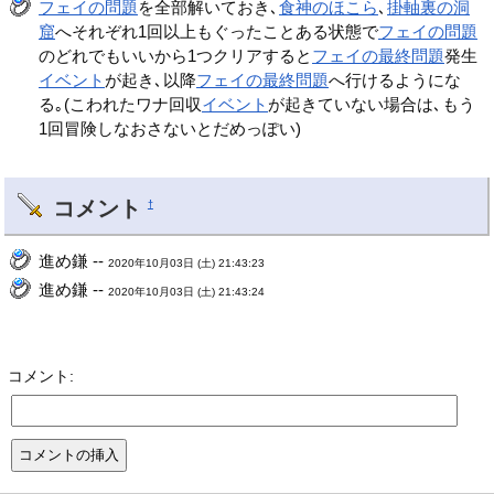
フェイの問題
を全部解いておき､
食神のほこら
､
掛軸裏の洞
窟
へそれぞれ1回以上もぐったことある状態で
フェイの問題
のどれでもいいから1つクリアすると
フェイの最終問題
発生
イベント
が起き､以降
フェイの最終問題
へ行けるようにな
る｡(こわれたワナ回収
イベント
が起きていない場合は､もう
1回冒険しなおさないとだめっぽい)
コメント
†
進め鎌 --
2020年10月03日 (土) 21:43:23
進め鎌 --
2020年10月03日 (土) 21:43:24
コメント: