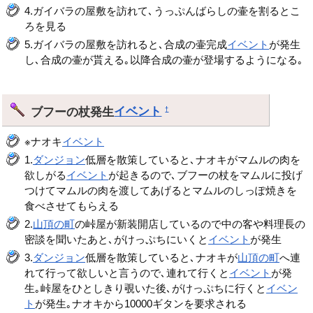
4.ガイバラの屋敷を訪れて､うっぷんばらしの壷を割るとこ
ろを見る
5.ガイバラの屋敷を訪れると､合成の壷完成
イベント
が発生
し､合成の壷が貰える｡以降合成の壷が登場するようになる｡
ブフーの杖発生
イベント
†
※ナオキ
イベント
1.
ダンジョン
低層を散策していると､ナオキがマムルの肉を
欲しがる
イベント
が起きるので､ブフーの杖をマムルに投げ
つけてマムルの肉を渡してあげるとマムルのしっぽ焼きを
食べさせてもらえる
2.
山頂の町
の峠屋が新装開店しているので中の客や料理長の
密談を聞いたあと､がけっぷちにいくと
イベント
が発生
3.
ダンジョン
低層を散策していると､ナオキが
山頂の町
へ連
れて行って欲しいと言うので､連れて行くと
イベント
が発
生｡峠屋をひとしきり覗いた後､がけっぷちに行くと
イベン
ト
が発生｡ナオキから10000ギタンを要求される