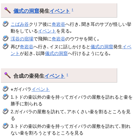
儀式の洞窟
発生
イベント
†
こばみ谷
クリア後に
奇岩谷
へ行き､聞き耳のサブが怪しい挙
動をしている
イベント
を見る｡
渓谷の宿場
で飛脚に
奇岩谷
のウワサを聞く｡
再び
奇岩谷
へ行き､イヌに話しかけると
儀式の洞窟
発生
イベ
ント
が起き､以降
儀式の洞窟
へ行けるようになる｡
合成の壷発生
イベント
†
※ガイバラ
イベント
1.トドの壷以外の壷を持ってガイバラの屋敷を訪れると壷を
勝手に割られる
2.ガイバラの屋敷を訪れて､アホくさい壷を割るところを見
る
3.トドの壷以外の壷を持ってガイバラの屋敷を訪れて､割れ
ない壷を割ろうとするところを見る