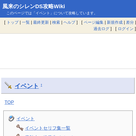
風来のシレンDS攻略Wiki
このページでは「イベント」について攻略しています。
[
トップ
|
一覧
|
最終更新
|
検索
|
ヘルプ
] [
ページ編集
|
新規作成
|
差分
|
過去ログ
] [
ログイン
]
イベント
†
TOP
イベント
イベントセリフ集一覧