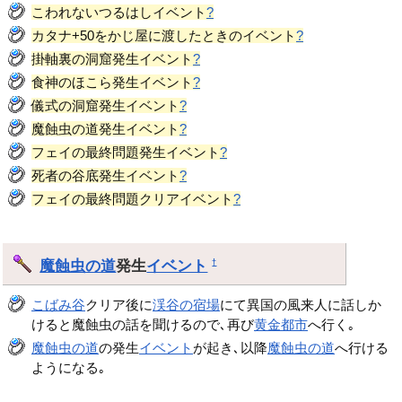
こわれないつるはしイベント
?
カタナ+50をかじ屋に渡したときのイベント
?
掛軸裏の洞窟発生イベント
?
食神のほこら発生イベント
?
儀式の洞窟発生イベント
?
魔蝕虫の道発生イベント
?
フェイの最終問題発生イベント
?
死者の谷底発生イベント
?
フェイの最終問題クリアイベント
?
魔蝕虫の道
発生
イベント
†
こばみ谷
クリア後に
渓谷の宿場
にて異国の風来人に話しか
けると魔蝕虫の話を聞けるので､再び
黄金都市
へ行く｡
魔蝕虫の道
の発生
イベント
が起き､以降
魔蝕虫の道
へ行ける
ようになる｡