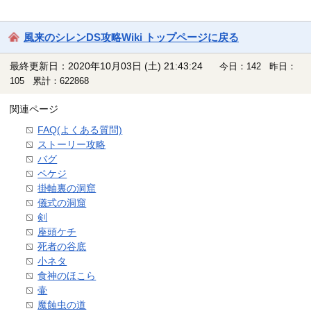
風来のシレンDS攻略Wiki トップページに戻る
最終更新日：2020年10月03日 (土) 21:43:24
今日：142 昨日：
105 累計：622868
関連ページ
FAQ(よくある質問)
ストーリー攻略
バグ
ペケジ
掛軸裏の洞窟
儀式の洞窟
剣
座頭ケチ
死者の谷底
小ネタ
食神のほこら
壷
魔蝕虫の道