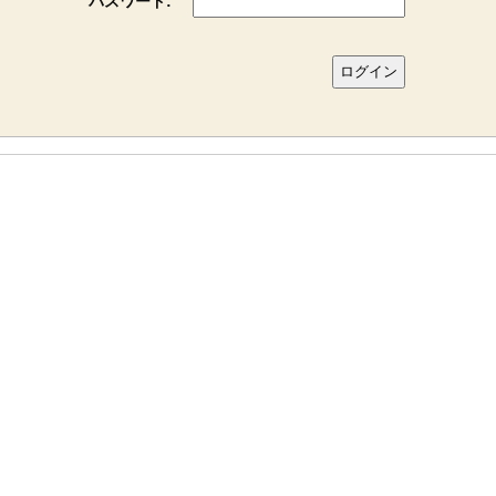
パスワード: