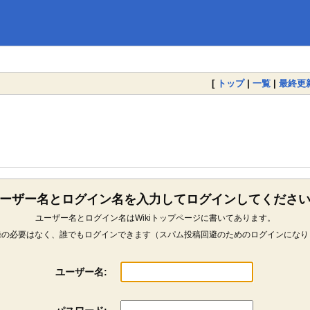
[
トップ
|
一覧
|
最終更
ーザー名とログイン名を入力してログインしてくださ
ユーザー名とログイン名はWikiトップページに書いてあります。
録の必要はなく、誰でもログインできます（スパム投稿回避のためのログインになり
ユーザー名: