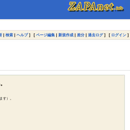
新
|
検索
|
ヘルプ
] [
ページ編集
|
新規作成
|
差分
|
過去ログ
] [
ログイン
]
い。
ます）。