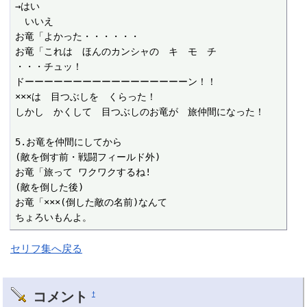
→はい

　いいえ

お竜「よかった・・・・・・

お竜「これは　ほんのカンシャの　キ　モ　チ

・・・チュッ！

ドーーーーーーーーーーーーーーーーーン！！

×××は　目つぶしを　くらった！

しかし　かくして　目つぶしのお竜が　旅仲間になった！

5.お竜を仲間にしてから

(敵を倒す前・戦闘フィールド外)

お竜「旅って ワクワクするね!

(敵を倒した後)

お竜「×××(倒した敵の名前)なんて

ちょろいもんよ。
セリフ集へ戻る
コメント
†