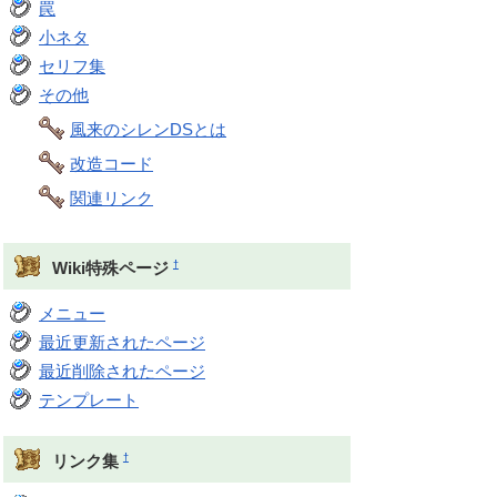
罠
小ネタ
セリフ集
その他
風来のシレンDSとは
改造コード
関連リンク
†
Wiki特殊ページ
メニュー
最近更新されたページ
最近削除されたページ
テンプレート
†
リンク集