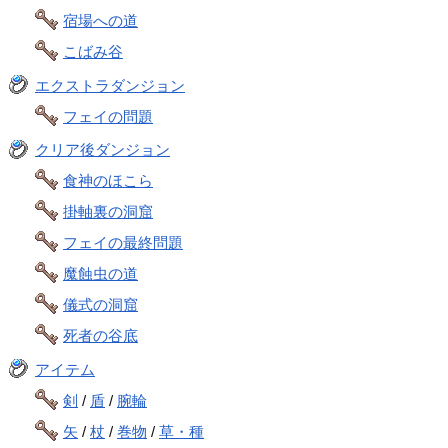
宿場への道
こばみ谷
エクストラダンジョン
フェイの問題
クリア後ダンジョン
食神のほこら
掛軸裏の洞窟
フェイの最終問題
魔蝕虫の道
儀式の洞窟
死者の谷底
アイテム
剣
/
盾
/
腕輪
矢
/
杖
/
巻物
/
草・種