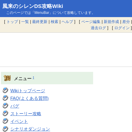
風来のシレンDS攻略Wiki
このページでは「MenuBar」について攻略しています。
[
トップ
|
一覧
|
最終更新
|
検索
|
ヘルプ
] [
ページ編集
|
新規作成
|
差分
|
過去ログ
] [
ログイン
]
†
メニュー
Wikiトップページ
FAQ(よくある質問)
バグ
ストーリー攻略
イベント
シナリオダンジョン