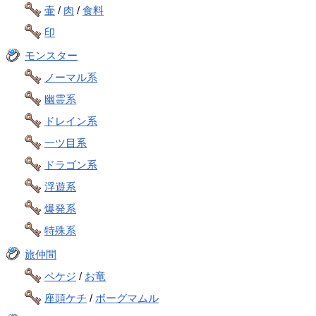
壷
/
肉
/
食料
印
モンスター
ノーマル系
幽霊系
ドレイン系
一ツ目系
ドラゴン系
浮遊系
爆発系
特殊系
旅仲間
ペケジ
/
お竜
座頭ケチ
/
ボーグマムル