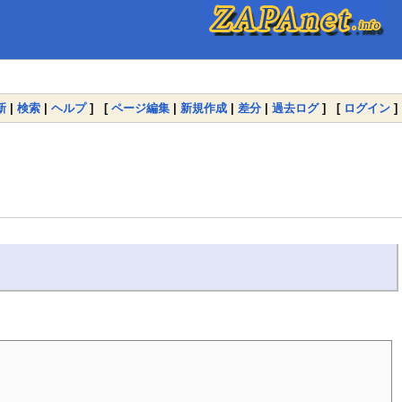
新
|
検索
|
ヘルプ
] [
ページ編集
|
新規作成
|
差分
|
過去ログ
] [
ログイン
]