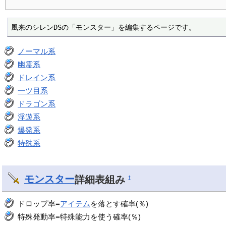
風来のシレンDSの「モンスター」を編集するページです。
ノーマル系
幽霊系
ドレイン系
一ツ目系
ドラゴン系
浮遊系
爆発系
特殊系
モンスター
詳細表組み
†
ドロップ率=
アイテム
を落とす確率(％)
特殊発動率=特殊能力を使う確率(％)