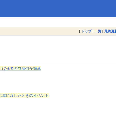
[
トップ
|
一覧
|
最終更
れば死者の谷底何か簡単
じ屋に渡したときのイベント