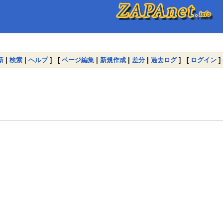
新
|
検索
|
ヘルプ
] [
ページ編集
|
新規作成
|
差分
|
過去ログ
] [
ログイン
]