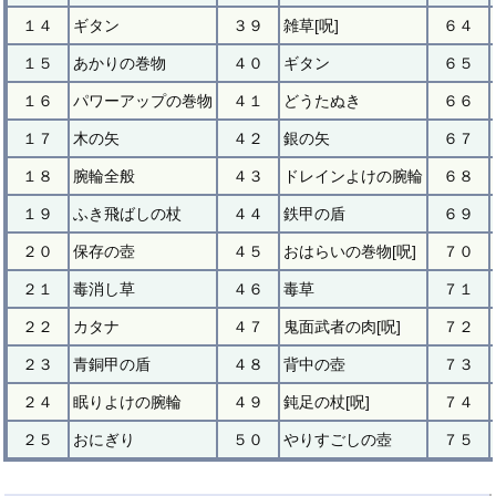
１４
ギタン
３９
雑草[呪]
６４
１５
あかりの巻物
４０
ギタン
６５
１６
パワーアップの巻物
４１
どうたぬき
６６
１７
木の矢
４２
銀の矢
６７
１８
腕輪全般
４３
ドレインよけの腕輪
６８
１９
ふき飛ばしの杖
４４
鉄甲の盾
６９
２０
保存の壺
４５
おはらいの巻物[呪]
７０
２１
毒消し草
４６
毒草
７１
２２
カタナ
４７
鬼面武者の肉[呪]
７２
２３
青銅甲の盾
４８
背中の壺
７３
２４
眠りよけの腕輪
４９
鈍足の杖[呪]
７４
２５
おにぎり
５０
やりすごしの壺
７５