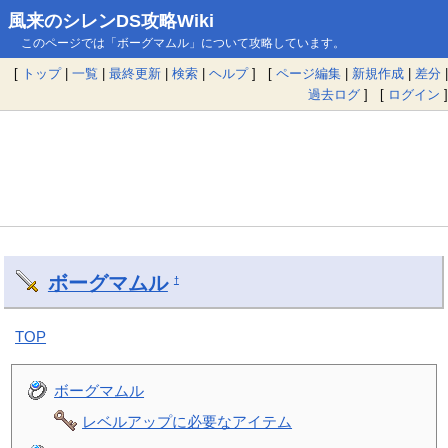
風来のシレンDS攻略Wiki
このページでは「ボーグマムル」について攻略しています。
[
トップ
|
一覧
|
最終更新
|
検索
|
ヘルプ
] [
ページ編集
|
新規作成
|
差分
|
過去ログ
] [
ログイン
]
ボーグマムル
†
TOP
ボーグマムル
レベルアップに必要なアイテム