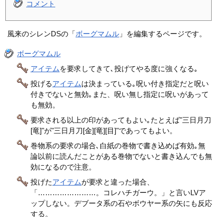
コメント
風来のシレンDSの「
ボーグマムル
」を編集するページです。
ボーグマムル
アイテム
を要求してきて､投げてやる度に強くなる｡
投げる
アイテム
は決まっている｡呪い付き指定だと呪い
付きでないと無効｡また、呪い無し指定に呪いがあって
も無効。
要求される以上の印があってもよい｡たとえば"三日月刀
[竜]"が"三日月刀[金][竜][目]"であってもよい。
巻物系の要求の場合､白紙の巻物で書き込めば有効｡無
論以前に読んだことがある巻物でないと書き込んでも無
効になるので注意。
投げた
アイテム
が要求と違った場合、
「……………………。コレハチガーウ。」と言いLVア
ップしない。デブータ系の石やボウヤー系の矢にも反応
する。