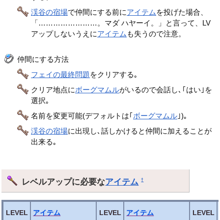
渓谷の宿場
で仲間にする前に
アイテム
を投げた場合、
「……………………。マダ ハヤーイ。」と言って、LV
アップしないうえに
アイテム
も失うので注意。
仲間にする方法
フェイの最終問題
をクリアする｡
クリア地点に
ボーグマムル
がいるので会話し､｢はい｣を
選択｡
名前を変更可能(デフォルトは｢
ボーグマムル
｣)｡
渓谷の宿場
に出現し､話しかけると仲間に加えることが
出来る｡
レベルアップに必要な
アイテム
†
LEVEL
アイテム
LEVEL
アイテム
LEVEL