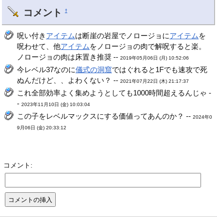
コメント
†
呪い付き
アイテム
は断崖の岩屋でノロージョに
アイテム
を
呪わせて、他
アイテム
をノロージョの肉で解呪すると楽。
ノロージョの肉は床置き推奨 --
2019年05月06日 (月) 10:52:06
今レベル37なのに
儀式の洞窟
ではぐれると1Fでも速攻で死
ぬんだけど、、よわくない？ --
2021年07月22日 (木) 21:17:37
これ全部効率よく集めようとしても1000時間超えるんじゃ -
-
2023年11月10日 (金) 10:03:04
この子をレベルマックスにする価値ってあんのか？ --
2024年0
9月06日 (金) 20:33:12
コメント: