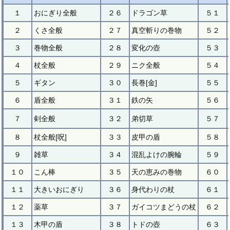
１
おにぎり全般
２６
ドラゴン草
５１
２
くさ全般
２７
真空斬りの巻物
５２
３
巻物全般
２８
変化の壺
５３
４
杖全般
２９
ニク全般
５４
５
ギタン
３０
長巻[金]
５５
６
盾全般
３１
鉄の矢
５６
７
剣全般
３２
弟切草
５７
８
杖全般[呪]
３３
皮甲の盾
５８
９
雑草
３４
混乱よけの腕輪
５９
１０
こん棒
３５
天の恵みの巻物
６０
１１
大きいおにぎり
３６
身代わりの杖
６１
１２
薬草
３７
ガイコツまどうの杖
６２
１３
木甲の盾
３８
トドの壺
６３