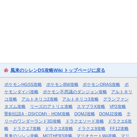
風来のシレンDS攻略Wiki トップページに戻る
ポケモンHGSS攻略
ポケモンBW攻略
ポケモンORAS攻略
ポ
ケモンダイパ攻略
ポケモン不思議のダンジョン攻略
アルトネリ
コ攻略
アルトネリコ2攻略
アルトネリコ3攻略
グランファン
タズム攻略
リーズのアトリエ攻略
スマブラX攻略
VP2攻略
聖剣伝説4・DS(COM)・HOM攻略
DQMJ攻略
DQMJ2攻略
テ
リーのワンダーランド3D攻略
ドラクエソード攻略
ドラクエ6攻
略
ドラクエ7攻略
ドラクエ8攻略
ドラクエ9攻略
FF12攻略
風来のシレン攻略
MOTHER3攻略
マリオカートWii攻略
マリ