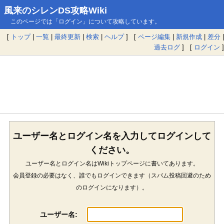
風来のシレンDS攻略Wiki
このページでは「ログイン」について攻略しています。
[
トップ
|
一覧
|
最終更新
|
検索
|
ヘルプ
] [
ページ編集
|
新規作成
|
差分
|
過去ログ
] [
ログイン
]
ユーザー名とログイン名を入力してログインして
ください。
ユーザー名とログイン名はWikiトップページに書いてあります。
会員登録の必要はなく、誰でもログインできます（スパム投稿回避のため
のログインになります）。
ユーザー名: