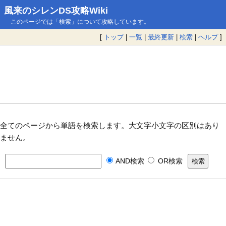
風来のシレンDS攻略Wiki
このページでは「検索」について攻略しています。
[
トップ
|
一覧
|
最終更新
|
検索
|
ヘルプ
]
全てのページから単語を検索します。大文字小文字の区別はあり
ません。
AND検索
OR検索