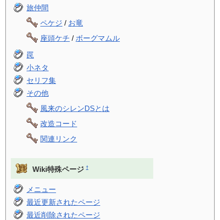
旅仲間
ペケジ
/
お竜
座頭ケチ
/
ボーグマムル
罠
小ネタ
セリフ集
その他
風来のシレンDSとは
改造コード
関連リンク
†
Wiki特殊ページ
メニュー
最近更新されたページ
最近削除されたページ