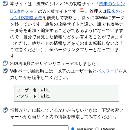
本サイトは、風来のシレンDSの攻略サイト「
風来のシレン
*1
DS攻略メモ
」のWiki版サイトです
。管理人は
風来のシ
レンDS攻略メモ
を優先して攻略し、徐々に本Wikiにデータ
を移しています。通常の攻略サイトと違い、誰でも攻略デ
ータ等を追加・編集することができるようになっています
ので、自分で発見した情報などを共有することができます
（ただし、他サイトの情報などをそのまま転載しないよう
ご注意ください）。全ページリンクフリーとなっていま
す。
2020年6月にデザインリニューアルしました！
Wikiページ編集時には、以下のユーザー名と
パスワード
を入
力してから編集してください。
ユーザー名：wiki

パスワード：wiki
情報がどこに載っているかわからないときは、下記検索フ
ォームから当サイト内の情報を検索してみてください。
AND検索
OR検索