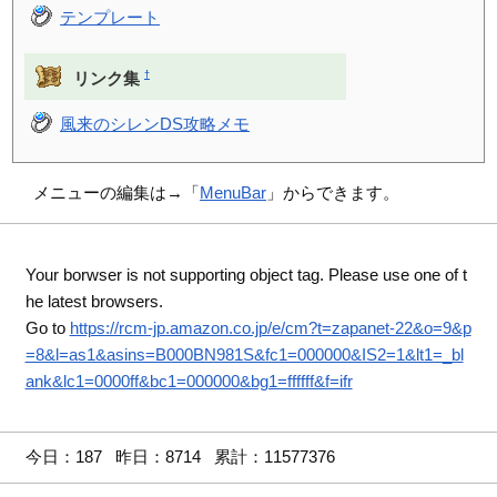
テンプレート
†
リンク集
風来のシレンDS攻略メモ
メニューの編集は→「
MenuBar
」からできます。
Your borwser is not supporting object tag. Please use one of t
he latest browsers.
Go to
https://rcm-jp.amazon.co.jp/e/cm?t=zapanet-22&o=9&p
=8&l=as1&asins=B000BN981S&fc1=000000&IS2=1&lt1=_bl
ank&lc1=0000ff&bc1=000000&bg1=ffffff&f=ifr
今日：187 昨日：8714 累計：11577376