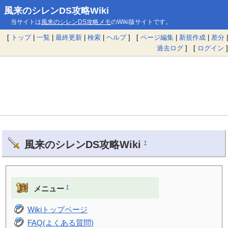
風来のシレンDS攻略Wiki
当サイトは
風来のシレンDS攻略メモ
のWiki版サイトです。
[
トップ
|
一覧
|
最終更新
|
検索
|
ヘルプ
] [
ページ編集
|
新規作成
|
差分
|
過去ログ
] [
ログイン
]
風来のシレンDS攻略Wiki
†
†
メニュー
Wikiトップページ
FAQ(よくある質問)