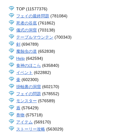
TOP (11577376)
フェイの最終問題
(781084)
死者の谷底
(761862)
儀式の洞窟
(703138)
テーブルマウンテン
(700343)
剣
(694789)
魔蝕虫の道
(652838)
Help
(642594)
食神のほこら
(635840)
イベント
(622882)
壷
(602300)
掛軸裏の洞窟
(602170)
フェイの問題
(578552)
モンスター
(576589)
盾
(576429)
巻物
(575718)
アイテム
(569170)
ストーリー攻略
(563029)