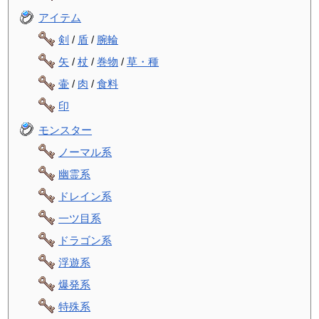
アイテム
剣
/
盾
/
腕輪
矢
/
杖
/
巻物
/
草・種
壷
/
肉
/
食料
印
モンスター
ノーマル系
幽霊系
ドレイン系
一ツ目系
ドラゴン系
浮遊系
爆発系
特殊系