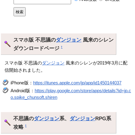
スマホ版 不思議の
ダンジョン
風来のシレン
ダウンロードページ
†
スマホ版 不思議の
ダンジョン
風来のシレンが2019年3月に配
信開始されました。
iPhone版：
https://itunes.apple.com/jp/app/id1450144037
Android版：
https://play.google.com/store/apps/details?id=jp.c
o.spike_chunsoft.shiren
不思議の
ダンジョン
系、
ダンジョン
RPG系
攻略
†