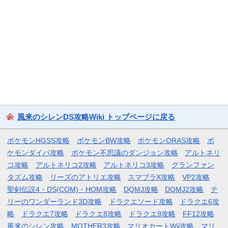
風来のシレンDS攻略Wiki トップページに戻る
ポケモンHGSS攻略
ポケモンBW攻略
ポケモンORAS攻略
ポ
ケモンダイパ攻略
ポケモン不思議のダンジョン攻略
アルトネリ
コ攻略
アルトネリコ2攻略
アルトネリコ3攻略
グランファン
タズム攻略
リーズのアトリエ攻略
スマブラX攻略
VP2攻略
聖剣伝説4・DS(COM)・HOM攻略
DQMJ攻略
DQMJ2攻略
テ
リーのワンダーランド3D攻略
ドラクエソード攻略
ドラクエ6攻
略
ドラクエ7攻略
ドラクエ8攻略
ドラクエ9攻略
FF12攻略
風来のシレン攻略
MOTHER3攻略
マリオカートWii攻略
マリ