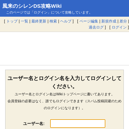
風来のシレンDS攻略Wiki
このページでは「ログイン」について攻略しています。
[
トップ
|
一覧
|
最終更新
|
検索
|
ヘルプ
] [
ページ編集
|
新規作成
|
差分
|
過去ログ
] [
ログイン
]
ユーザー名とログイン名を入力してログインして
ください。
ユーザー名とログイン名はWikiトップページに書いてあります。
会員登録の必要はなく、誰でもログインできます（スパム投稿回避のため
のログインになります）。
ユーザー名: