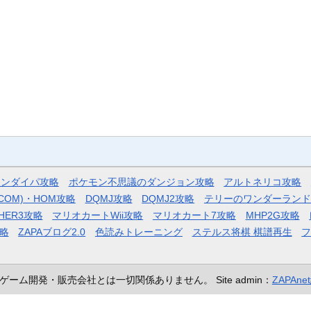
モンダイパ攻略
ポケモン不思議のダンジョン攻略
アルトネリコ攻略
COM)・HOM攻略
DQMJ攻略
DQMJ2攻略
テリーのワンダーランド
HER3攻略
マリオカートWii攻略
マリオカート7攻略
MHP2G攻略
略
ZAPAブログ2.0
色読みトレーニング
ステルス将棋 棋譜再生
ゲーム開発・販売会社とは一切関係ありません。
Site admin：
ZAPAn