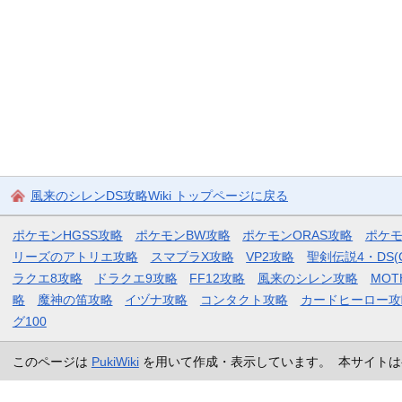
風来のシレンDS攻略Wiki トップページに戻る
ポケモンHGSS攻略
ポケモンBW攻略
ポケモンORAS攻略
ポケ
リーズのアトリエ攻略
スマブラX攻略
VP2攻略
聖剣伝説4・DS(
ラクエ8攻略
ドラクエ9攻略
FF12攻略
風来のシレン攻略
MOT
略
魔神の笛攻略
イヅナ攻略
コンタクト攻略
カードヒーロー攻
グ100
このページは
PukiWiki
を用いて作成・表示しています。 本サイトは