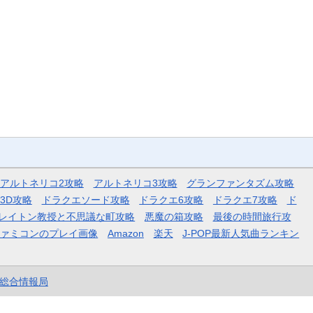
アルトネリコ2攻略
アルトネリコ3攻略
グランファンタズム攻略
3D攻略
ドラクエソード攻略
ドラクエ6攻略
ドラクエ7攻略
ド
レイトン教授と不思議な町攻略
悪魔の箱攻略
最後の時間旅行攻
ファミコンのプレイ画像
Amazon
楽天
J-POP最新人気曲ランキン
et総合情報局