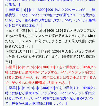
に残る。|
|~無敵草||○|||○|||3000|900|飲むと20ターンの間、［無
敵状態］になる。&br;この状態では物理的ダメージを受けな
いが、ごく一部の特殊攻撃は防げない。&br;（アイテム破壊
やおにぎり化に注意!）|
|~めぐすり草||○||○|○|○||600|180|飲むとそのフロアにい
るあいだ見えないモンスターや罠が見えるようになる。&br;
ただし、モンスターに化けてしまうと［よく見え状態］が解
除されてしまう。|

|~物忘れの草|||||○|||4000|1200|そのダンジョンで識別
した道具の名前を全て忘れてしまう。(最終問題51F以降店限
|~薬草||○|○|○|○|○|○|300|90|HPを25回復する。HP満タン
時にに飲むと最大HPが1アップする。&br;アンデッド系に投
げると25ダメージ。&br;後半になると回復力不足してくるの
で、早いうちに最大HP増加に利用すべき。|
|~薬草||○|○|○|○|○|○|300|90|HPを25回復する。HP満タン
時にに飲むと最大HPが1アップする。&br;アンデッド系に投
げると25ダメージ。&br;終盤では回復力不足が否めないの
で、序盤から最大HP増加に利用しよう。|