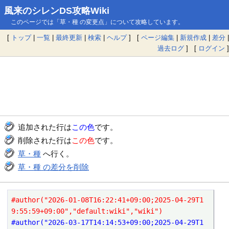
風来のシレンDS攻略Wiki
このページでは「草・種 の変更点」について攻略しています。
[
トップ
|
一覧
|
最終更新
|
検索
|
ヘルプ
] [
ページ編集
|
新規作成
|
差分
|
過去ログ
] [
ログイン
]
追加された行は
この色
です。
削除された行は
この色
です。
草・種
へ行く。
草・種 の差分を削除
#author("2026-01-08T16:22:41+09:00;2025-04-29T1
9:55:59+09:00","default:wiki","wiki")
#author("2026-03-17T14:14:53+09:00;2025-04-29T1