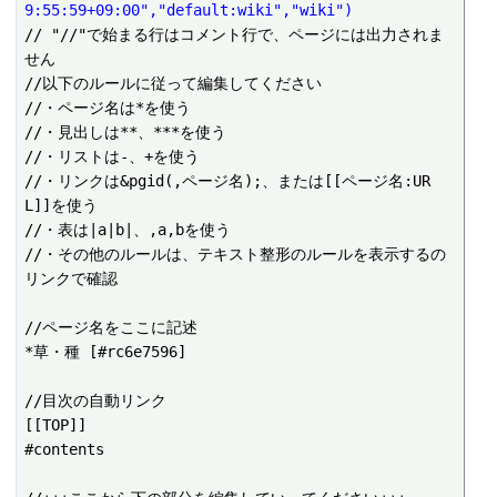
9:55:59+09:00","default:wiki","wiki")
// "//"で始まる行はコメント行で、ページには出力されま
せん

//以下のルールに従って編集してください

//・ページ名は*を使う

//・見出しは**、***を使う

//・リストは-、+を使う

//・リンクは&pgid(,ページ名);、または[[ページ名:UR
L]]を使う

//・表は|a|b|、,a,bを使う

//・その他のルールは、テキスト整形のルールを表示するの
リンクで確認

//ページ名をここに記述

*草・種 [#rc6e7596]

//目次の自動リンク

[[TOP]]

#contents
