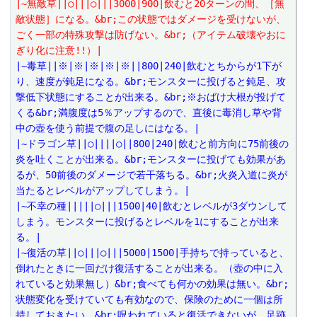
|~無敵草||○|||○|||3000|900|飲むと20ターンの間、［無
敵状態］になる。&br;この状態ではダメージを受けないが、
ごく一部の特殊攻撃は防げない。&br;（アイテム破壊やおに
ぎり化に注意!!）|
|~毒草||※|※|※|※|※||800|240|飲むとちからが1下が
り、速度が鈍足になる。&br;モンスターに投げると鈍足、攻
撃低下状態にすることが出来る。&br;※おばけ大根が投げて
くる&br;満腹度は5％アップするので、直後に毒消し草や背
中の壺を使う前提で腹の足しにはなる。|
|~ドラゴン草||○||||○||800|240|飲むと前方向に75前後の
炎を吐くことが出来る。&br;モンスターに投げても効果があ
るが、50前後のダメージで若干落ちる。&br;火炎入道に炎が
当たるとレベルがアップしてしまう。|
|~不幸の種|||||○|||1500|40|飲むとレベルが3ダウンして
しまう。モンスターに投げるとレベルを1にすることが出来
る。|
|~復活の草||○|||○|||5000|1500|手持ちで持っていると、
倒れたときに一回だけ復活することが出来る。（壺の中に入
れていると効果無し）&br;食べても何かの効果は無い。&br;
状態変化を受けていても有効なので、保険のために一個は所
持しておきたい。&br;呪われていると復活できないが、足跡