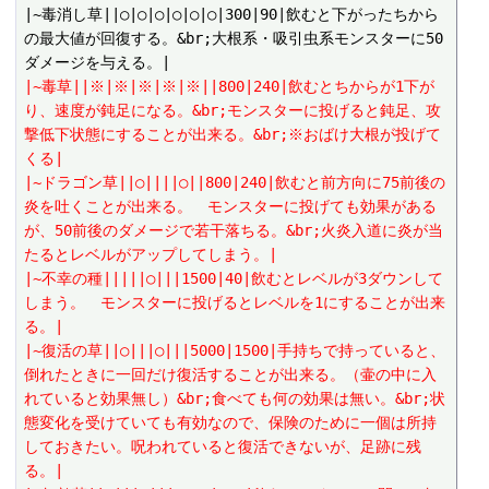
|~毒消し草||○|○|○|○|○|○|300|90|飲むと下がったちから
の最大値が回復する。&br;大根系・吸引虫系モンスターに50
|~毒草||※|※|※|※|※||800|240|飲むとちからが1下が
り、速度が鈍足になる。&br;モンスターに投げると鈍足、攻
撃低下状態にすることが出来る。&br;※おばけ大根が投げて
くる|
|~ドラゴン草||○||||○||800|240|飲むと前方向に75前後の
炎を吐くことが出来る。　モンスターに投げても効果がある
が、50前後のダメージで若干落ちる。&br;火炎入道に炎が当
たるとレベルがアップしてしまう。|
|~不幸の種|||||○|||1500|40|飲むとレベルが3ダウンして
しまう。　モンスターに投げるとレベルを1にすることが出来
る。|
|~復活の草||○|||○|||5000|1500|手持ちで持っていると、
倒れたときに一回だけ復活することが出来る。（壷の中に入
れていると効果無し）&br;食べても何の効果は無い。&br;状
態変化を受けていても有効なので、保険のために一個は所持
しておきたい。呪われていると復活できないが、足跡に残
る。|