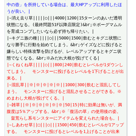
中の壺」を所持している場合は、最大HPアップに利用したほ
うが良い。|
|~消え去り草|||||○|||4000|1200|15ターンのあいだ透明
状態になる。(最終問題51F以降店限定)&br;※ボーグマムル
を育成コンプしたいなら必ず持ち帰りたい。|

|~キグニ族の種|||||○|||5000|1500|飲むとキグニ状態に
なり勝手に行動を始めてしまう。&br;ゲイズなどに投げると
嫌らしい特殊攻撃を防げるが、レベルアップするとキグニ状
|~くねくね草|||||○|||800|240|飲むとレベルが1ダウンし
てしまう。　モンスターに投げるとレベルを1下げることが出
来る。|
|~混乱草||※|※|※|※|※||1000|300|飲むと混乱してし
まう。　モンスターに投げると混乱させることができる。※
めまわし大根が投げてくる。|
|~雑草||※|※|※|※|※|※|50|15|特に効果は無いが、満
腹度は5％アップする。&br;※「復活の草」の使用後の姿。
　畠荒らし系モンスターにアイテムを変えられた場合も。|
|~しあわせ草||□|||○|||1500|450|飲むとレベルが1アップ
する。　モンスターに投げるとレベルを1上げることが出来