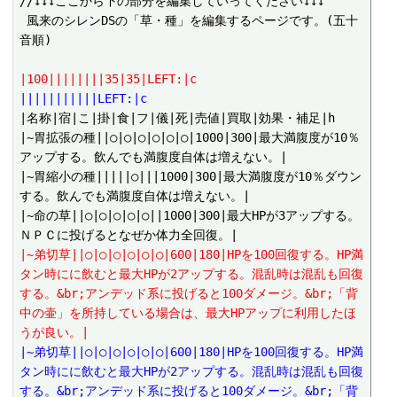
//↓↓↓ここから下の部分を編集していってください↓↓↓

 風来のシレンDSの「草・種」を編集するページです。(五十
音順)

|100||||||||35|35|LEFT:|c
|||||||||||LEFT:|c
|名称|宿|こ|掛|食|フ|儀|死|売値|買取|効果・補足|h

|~胃拡張の種||○|○|○|○|○|○|1000|300|最大満腹度が10％
アップする。飲んでも満腹度自体は増えない。|

|~胃縮小の種|||||○|||1000|300|最大満腹度が10％ダウン
する。飲んでも満腹度自体は増えない。|

|~命の草||○|○|○|○|○||1000|300|最大HPが3アップする。
|~弟切草||○|○|○|○|○|○|600|180|HPを100回復する。HP満
タン時にに飲むと最大HPが2アップする。混乱時は混乱も回復
する。&br;アンデッド系に投げると100ダメージ。&br;「背
中の壷」を所持している場合は、最大HPアップに利用したほ
うが良い。|
|~弟切草||○|○|○|○|○|○|600|180|HPを100回復する。HP満
タン時にに飲むと最大HPが2アップする。混乱時は混乱も回復
する。&br;アンデッド系に投げると100ダメージ。&br;「背