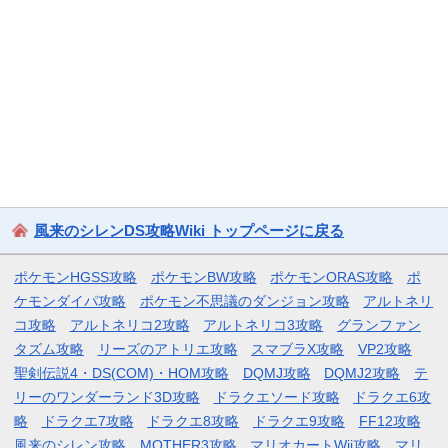
風来のシレンDS攻略Wiki トップページに戻る
ポケモンHGSS攻略
ポケモンBW攻略
ポケモンORAS攻略
ポ
ケモンダイパ攻略
ポケモン不思議のダンジョン攻略
アルトネリ
コ攻略
アルトネリコ2攻略
アルトネリコ3攻略
グランファン
タズム攻略
リーズのアトリエ攻略
スマブラX攻略
VP2攻略
聖剣伝説4・DS(COM)・HOM攻略
DQMJ攻略
DQMJ2攻略
テ
リーのワンダーランド3D攻略
ドラクエソード攻略
ドラクエ6攻
略
ドラクエ7攻略
ドラクエ8攻略
ドラクエ9攻略
FF12攻略
風来のシレン攻略
MOTHER3攻略
マリオカートWii攻略
マリ