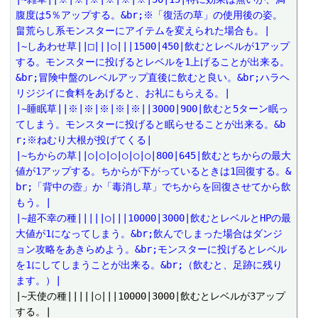
腹度は5％アップする。&br;※「復活の草」の使用後の姿。
畠荒らし系モンスターにアイテムを変えられた場合も。|
|~しあわせ草||□|||○|||1500|450|飲むとレベルが1アップ
する。モンスターに投げるとレベルを1上げることが出来る。
&br;冒険中盤のレベルアップ直後に飲むと良い。&br;ハラヘ
リジジイに食料をあげると、お礼にもらえる。|
|~睡眠草||※|※|※|※|※||3000|900|飲むと5ターン眠っ
てしまう。モンスターに投げると眠らせることが出来る。&b
r;※ねむり大根が投げてくる|
|~ちからの草||○|○|○|○|○|○|800|645|飲むとちからの最大
値が1アップする。ちからが下がっているときは1回復する。&
br;「背中の壺」か「毒消し草」でちからを回復させてから飲
もう。|
|~超不幸の種|||||○|||10000|3000|飲むとレベルとHPの最
大値が1になってしまう。&br;飲んでしまった場合はダンジ
ョン攻略をあきらめよう。&br;モンスターに投げるとレベル
を1にしてしまうことが出来る。&br;（飲むと、足跡に残り
ます。）|
|~天使の種|||||○|||10000|3000|飲むとレベルが3アップ
する。|
