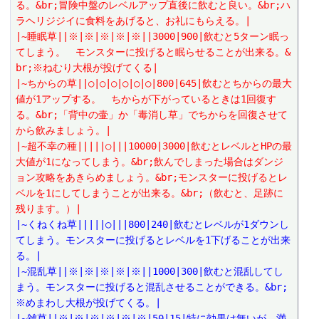
る。&br;冒険中盤のレベルアップ直後に飲むと良い。&br;ハ
ラヘリジジイに食料をあげると、お礼にもらえる。|
|~睡眠草||※|※|※|※|※||3000|900|飲むと5ターン眠っ
てしまう。　モンスターに投げると眠らせることが出来る。&
br;※ねむり大根が投げてくる|
|~ちからの草||○|○|○|○|○|○|800|645|飲むとちからの最大
値が1アップする。　ちからが下がっているときは1回復す
る。&br;「背中の壷」か「毒消し草」でちからを回復させて
から飲みましょう。|
|~超不幸の種|||||○|||10000|3000|飲むとレベルとHPの最
大値が1になってしまう。&br;飲んでしまった場合はダンジ
ョン攻略をあきらめましょう。&br;モンスターに投げるとレ
ベルを1にしてしまうことが出来る。&br;（飲むと、足跡に
残ります。）|
|~くねくね草|||||○|||800|240|飲むとレベルが1ダウンし
てしまう。モンスターに投げるとレベルを1下げることが出来
る。|
|~混乱草||※|※|※|※|※||1000|300|飲むと混乱してし
まう。モンスターに投げると混乱させることができる。&br;
※めまわし大根が投げてくる。|
|~雑草||※|※|※|※|※|※|50|15|特に効果は無いが、満