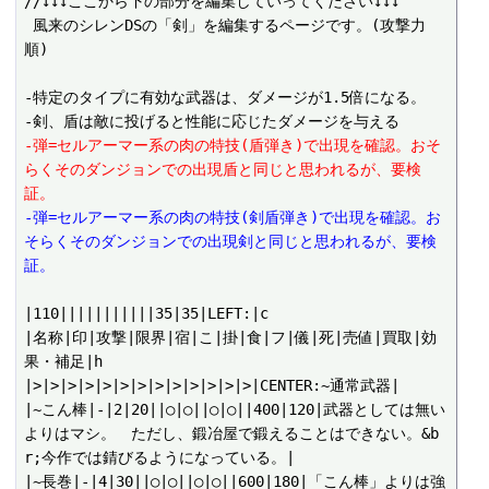
//↓↓↓ここから下の部分を編集していってください↓↓↓

 風来のシレンDSの「剣」を編集するページです。(攻撃力
順)

-特定のタイプに有効な武器は、ダメージが1.5倍になる。

-弾=セルアーマー系の肉の特技(盾弾き)で出現を確認。おそ
らくそのダンジョンでの出現盾と同じと思われるが、要検
証。
-弾=セルアーマー系の肉の特技(剣盾弾き)で出現を確認。お
そらくそのダンジョンでの出現剣と同じと思われるが、要検
証。
|110|||||||||||35|35|LEFT:|c

|名称|印|攻撃|限界|宿|こ|掛|食|フ|儀|死|売値|買取|効
果・補足|h

|>|>|>|>|>|>|>|>|>|>|>|>|>|CENTER:~通常武器|

|~こん棒|-|2|20||○|○||○|○||400|120|武器としては無い
よりはマシ。　ただし、鍛冶屋で鍛えることはできない。&b
r;今作では錆びるようになっている。|

|~長巻|-|4|30||○|○||○|○||600|180|「こん棒」よりは強