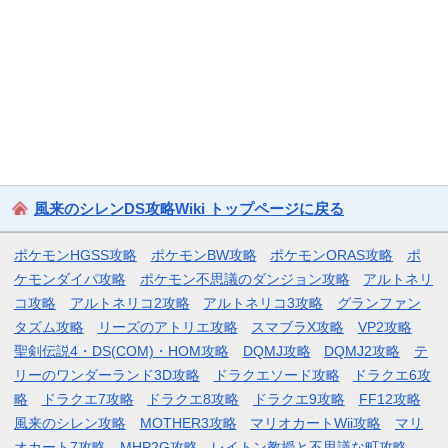
風来のシレンDS攻略Wiki トップページに戻る
ポケモンHGSS攻略
ポケモンBW攻略
ポケモンORAS攻略
ポ
ケモンダイパ攻略
ポケモン不思議のダンジョン攻略
アルトネリ
コ攻略
アルトネリコ2攻略
アルトネリコ3攻略
グランファン
タズム攻略
リーズのアトリエ攻略
スマブラX攻略
VP2攻略
聖剣伝説4・DS(COM)・HOM攻略
DQMJ攻略
DQMJ2攻略
テ
リーのワンダーランド3D攻略
ドラクエソード攻略
ドラクエ6攻
略
ドラクエ7攻略
ドラクエ8攻略
ドラクエ9攻略
FF12攻略
風来のシレン攻略
MOTHER3攻略
マリオカートWii攻略
マリ
オカート7攻略
MHP2G攻略
レイトン教授と不思議な町攻略