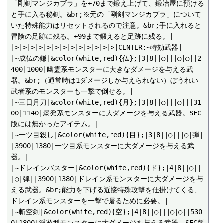
「剛剣マンジカブラ」を+70まで鍛え上げて、鍛冶屋に預ける
と手に入る秘剣。&br;※元の「剛剣マンジカブラ」について
いた特殊能力はリセットされるので注意。&br;手に入れると
冒険の足跡に残る。+99まで鍛えると足跡に残る。|

|>|>|>|>|>|>|>|>|>|>|>|>|>|CENTER:~特効武器|

|~成仏の鎌|&color(white,red){仏};|3|8||○|||○|○||2
400|1000|幽霊系モンスターに大きなダメージを与える武
器。&br;（通常時は1ダメージしか与えられない）ぼうれい
武者系のモンスターも一撃で倒せる。|

|~三日月刀|&color(white,red){月};|3|8||○|||○|||31
00|1140|爆発系モンスターに大ダメージを与える武器。SFC
版には無かったアイテム。|

|~一ツ目殺し|&color(white,red){目};|3|8||○|||○|弾|
|3900|1380|一ツ目系モンスターに大ダメージを与える武
器。|

|~ドレインバスター|&color(white,red){ド};|4|8||○||
|○|弾||3900|1380|ドレイン系モンスターに大ダメージを与
える武器。&br;能力を下げる近接特殊攻撃を仕掛けてくる、
ドレイン系モンスターを一撃で屠るために必要。|

|~斬空剣|&color(white,red){空};|4|8||○|||○|○||530
0|1800|浮遊型モンスターに大ダメージを与える武器。SFC版