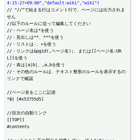
4:15:27+09:00","default:wiki","wiki")
// "//"で始まる行はコメント行で、ページには出力されま
せん

//以下のルールに従って編集してください

//・ページ名は*を使う

//・見出しは**、***を使う

//・リストは-、+を使う

//・リンクは&pgid(,ページ名);、または[[ページ名:UR
L]]を使う

//・表は|a|b|、,a,bを使う

//・その他のルールは、テキスト整形のルールを表示するの
リンクで確認

//ページ名をここに記述

*剣 [#x53755d5]

//目次の自動リンク

[[TOP]]

#contents
