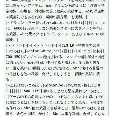
には無かったアイテム。&br;ドラゴン系のように「浮遊＋特
定種族」の場合、対種族武器と効果が累積する。&br;浮遊型
＝罠無効でもあるため、罠師の護身用にも便利。|

|~ドラゴンキラー|&color(white,red){竜};|5|8||○|||○
|○||6000|2500|ドラゴン系モンスターに大ダメージを与え
る武器。&br;元ネタはドラゴンクエストおよびトルネコの大
冒険。|

|>|>|>|>|>|>|>|>|>|>|>|>|>|CENTER:~特殊能力武器|

|~つるはし|&color(white,red){掘};|1|8||○|○||○|○||
700|350|ダンジョンの壁を掘れる。マップの端や屋外の地形
は掘れない。&br;何回か使用すると壊れる。SFC版と異な
り、運が悪いと1回掘っただけで壊れる。&br;壊れる普通の
つるはしを他の武器に合成してしまうと、冒険の足跡に残
る。|

|~こわれないつるはし|&color(yellow,red){掘};|1|8||
※||||||1500|1150|壊れることなく壁を掘れるつるはし。
（ゲーム内での名前はただの「つるはし」のまま）&br;※か
じ屋につるはしを預けるとこわれなくしてくれる。（何度で
も作れる）&br;他の武器に合成すると、通常のつるはしとは
違う「金色の掘印」が付く。&br;大事な武器に合成しても大