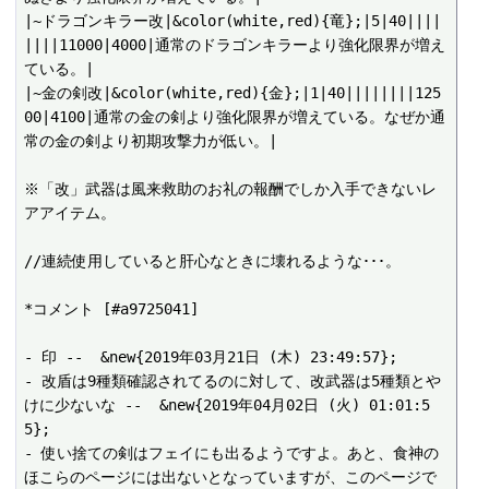
|~ドラゴンキラー改|&color(white,red){竜};|5|40||||
||||11000|4000|通常のドラゴンキラーより強化限界が増え
ている。|

|~金の剣改|&color(white,red){金};|1|40||||||||125
00|4100|通常の金の剣より強化限界が増えている。なぜか通
常の金の剣より初期攻撃力が低い。|

※「改」武器は風来救助のお礼の報酬でしか入手できないレ
アアイテム。

//連続使用していると肝心なときに壊れるような･･･。

*コメント [#a9725041]

- 印 --  &new{2019年03月21日 (木) 23:49:57};

- 改盾は9種類確認されてるのに対して、改武器は5種類とや
けに少ないな --  &new{2019年04月02日 (火) 01:01:5
5};

- 使い捨ての剣はフェイにも出るようですよ。あと、食神の
ほこらのページには出ないとなっていますが、このページで