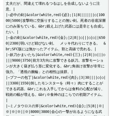
丈夫だが、間違えて壊れるつるはしを合成しないように注
意。|

|~必中の剣|&color(white,red){必};|1|8|||||||○|100
00|5000|攻撃時に空振りすることの無い剣。死者の谷底深層
にのみ落ちている。&br;鍛え上げた武器には是非とも合成し
たい。|

|~金の剣|&color(white,red){金};|2|8||○|||○|○||650
0|2300|弱いけど錆びない剣。　メッキ代わりにできる。　&
br;SFC版には無かったアイテム。割と高値で売れる。|

|~妖刀かまいたち|&color(white,red){三};|2|8||○|||○
|||9000|3750|前方3方向に攻撃できる妖刀。攻撃モーショ
ンが大きく薙ぎ払う形に変化する。&br;角抜け攻撃が非常に
強力。「透視の腕輪」との相性は抜群。|

|~ブフーの包丁|&color(white,red){肉};|3|30||||○|○|
||3300|1550|倒したモンスターを（時々）肉にすることが
できる武器。&br;これを入手してからは食料の心配が減り、
戦術の幅が増える。&br;※食神のほこらでの初期アイテム。
|

|~ミノタウロスの斧|&color(white,red){会};|5|8||※|
※|※|※||※|8000|3800|会心の一撃が出るようになる武