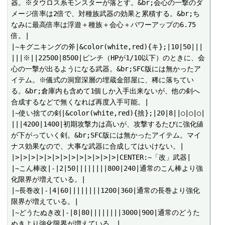
器。※タウロス系モンスターが落とす。&br;会心の一撃のダ
メージ倍率は2倍で、対種族武器の効果と累積する。&br;ち
なみに最高倍率は浮遊＋種族＋会心＋パワーアップの6.75
倍。|

|~キグニキングの斧|&color(white,red){キ};|10|50|||
|||※||22500|8500|ピンチ（HPが1/10以下）のときに、会
心の一撃が出るようになる武器。&br;SFC版には無かったア
イテム。※儀式の洞窟深層の埋蔵金部屋に、稀に落ちてい
る。&br;倉庫内も含めて1個しか入手出来ないが、他の剣へ
合成するなどで無くなれば再度入手可能。|

|~使い捨ての剣|&color(white,red){捨};|20|8||○|○|○|
|||4200|1400|初期攻撃力は高いが、攻撃するたびに強化値
が下がっていく剣。&br;SFC版には無かったアイテム。マイ
ナス効果なので、大事な武器に合成してはいけない。|

|>|>|>|>|>|>|>|>|>|>|>|>|>|CENTER:~「改」武器|

|~こん棒改|-|2|50||||||||800|240|通常のこん棒より強
化限界が増えている。|

|~長巻改|-|4|60||||||||1200|360|通常の長巻より強化
限界が増えている。|

|~どうたぬき改|-|8|80||||||||3000|900|通常のどうた
ぬきより強化限界が増えている。|
