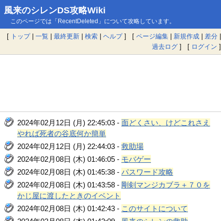
風来のシレンDS攻略Wiki
このページでは「RecentDeleted」について攻略しています。
[
トップ
|
一覧
|
最終更新
|
検索
|
ヘルプ
] [
ページ編集
|
新規作成
|
差分
|
過去ログ
] [
ログイン
]
2024年02月12日 (月) 22:45:03 -
面どくさい、けどこれさえ
やれば死者の谷底何か簡単
2024年02月12日 (月) 22:44:03 -
救助場
2024年02月08日 (木) 01:46:05 -
モバゲー
2024年02月08日 (木) 01:45:38 -
パスワード攻略
2024年02月08日 (木) 01:43:58 -
剛剣マンジカブラ＋７０を
かじ屋に渡したときのイベント
2024年02月08日 (木) 01:42:43 -
このサイトについて