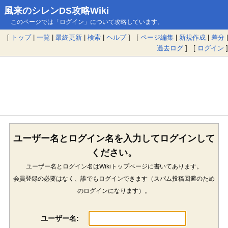
風来のシレンDS攻略Wiki
このページでは「ログイン」について攻略しています。
[
トップ
|
一覧
|
最終更新
|
検索
|
ヘルプ
] [
ページ編集
|
新規作成
|
差分
|
過去ログ
] [
ログイン
]
ユーザー名とログイン名を入力してログインして
ください。
ユーザー名とログイン名はWikiトップページに書いてあります。
会員登録の必要はなく、誰でもログインできます（スパム投稿回避のため
のログインになります）。
ユーザー名: