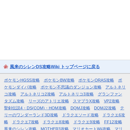
風来のシレンDS攻略Wiki トップページに戻る
ポケモンHGSS攻略
ポケモンBW攻略
ポケモンORAS攻略
ポ
ケモンダイパ攻略
ポケモン不思議のダンジョン攻略
アルトネリ
コ攻略
アルトネリコ2攻略
アルトネリコ3攻略
グランファン
タズム攻略
リーズのアトリエ攻略
スマブラX攻略
VP2攻略
聖剣伝説4・DS(COM)・HOM攻略
DQMJ攻略
DQMJ2攻略
テ
リーのワンダーランド3D攻略
ドラクエソード攻略
ドラクエ6攻
略
ドラクエ7攻略
ドラクエ8攻略
ドラクエ9攻略
FF12攻略
風来のシレン攻略
MOTHER3攻略
マリオカートWii攻略
マリ