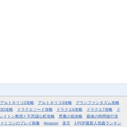
アルトネリコ2攻略
アルトネリコ3攻略
グランファンタズム攻略
3D攻略
ドラクエソード攻略
ドラクエ6攻略
ドラクエ7攻略
ド
レイトン教授と不思議な町攻略
悪魔の箱攻略
最後の時間旅行攻
ファミコンのプレイ画像
Amazon
楽天
J-POP最新人気曲ランキン