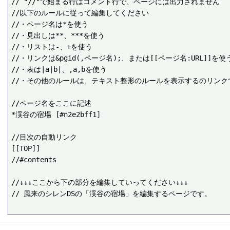
// "//"で始まる行はコメント行で、ページには出力されません

//以下のルールに従って編集してください

//・ページ名は*を使う

//・見出しは**、***を使う

//・リストは-、+を使う

//・リンクは&pgid(,ページ名);、または[[ページ名:URL]]を使う
//・表は|a|b|、,a,bを使う

//・その他のルールは、テキスト整形のルールを表示するのリンクで
//ページ名をここに記述

*渓谷の宿場 [#n2e2bff1]

//目次の自動リンク

[[TOP]]

//#contents

//↓↓↓ここから下の部分を編集していってください↓↓↓
