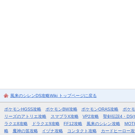
風来のシレンDS攻略Wiki トップページに戻る
ポケモンHGSS攻略
ポケモンBW攻略
ポケモンORAS攻略
ポケ
リーズのアトリエ攻略
スマブラX攻略
VP2攻略
聖剣伝説4・DS(
ラクエ8攻略
ドラクエ9攻略
FF12攻略
風来のシレン攻略
MOT
略
魔神の笛攻略
イヅナ攻略
コンタクト攻略
カードヒーロー攻