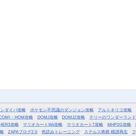
モンダイパ攻略
ポケモン不思議のダンジョン攻略
アルトネリコ攻略
COM)・HOM攻略
DQMJ攻略
DQMJ2攻略
テリーのワンダーランド
HER3攻略
マリオカートWii攻略
マリオカート7攻略
MHP2G攻略
略
ZAPAブログ2.0
色読みトレーニング
ステルス将棋 棋譜再生