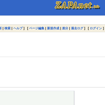
新
|
検索
|
ヘルプ
] [
ページ編集
|
新規作成
|
差分
|
過去ログ
] [
ログイン
]