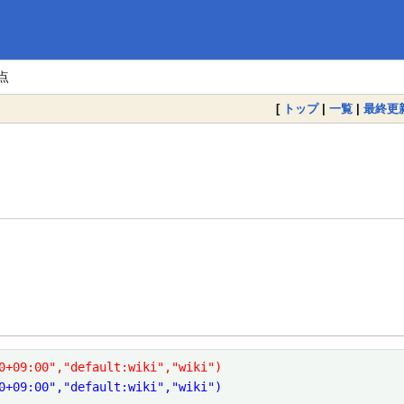
点
[
トップ
|
一覧
|
最終更
0+09:00","default:wiki","wiki")
0+09:00","default:wiki","wiki")