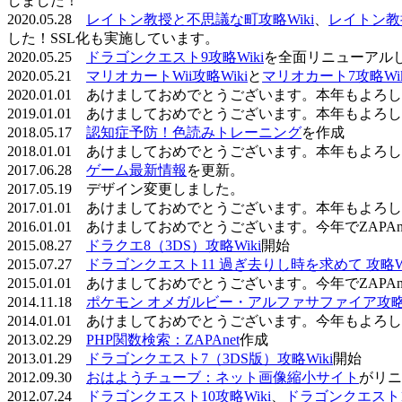
しました！
2020.05.28
レイトン教授と不思議な町攻略Wiki
、
レイトン教
した！SSL化も実施しています。
2020.05.25
ドラゴンクエスト9攻略Wiki
を全面リニューアル
2020.05.21
マリオカートWii攻略Wiki
と
マリオカート7攻略Wik
2020.01.01 あけましておめでとうございます。本年もよ
2019.01.01 あけましておめでとうございます。本年もよ
2018.05.17
認知症予防！色読みトレーニング
を作成
2018.01.01 あけましておめでとうございます。本年もよ
2017.06.28
ゲーム最新情報
を更新。
2017.05.19 デザイン変更しました。
2017.01.01 あけましておめでとうございます。本年もよ
2016.01.01 あけましておめでとうございます。今年でZAP
2015.08.27
ドラクエ8（3DS）攻略Wiki
開始
2015.07.27
ドラゴンクエスト11 過ぎ去りし時を求めて 攻略Wi
2015.01.01 あけましておめでとうございます。今年でZAP
2014.11.18
ポケモン オメガルビー・アルファサファイア攻略W
2014.01.01 あけましておめでとうございます。今年もよ
2013.02.29
PHP関数検索：ZAPAnet
作成
2013.01.29
ドラゴンクエスト7（3DS版）攻略Wiki
開始
2012.09.30
おはようチューブ：ネット画像縮小サイト
がリニ
2012.07.24
ドラゴンクエスト10攻略Wiki
、
ドラゴンクエスト11