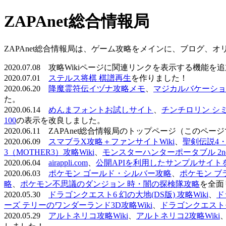
ZAPAnet総合情報局
ZAPAnet総合情報局は、ゲーム攻略をメインに、ブログ、
2020.07.08 攻略Wikiページに関連リンクを表示する機能
2020.07.01
ステルス将棋 棋譜再生
を作りました！
2020.06.20
降魔霊符伝イヅナ攻略メモ
、
マジカルバケーショ
た。
2020.06.14
めんまフォントお試しサイト
、
チンチロリン シ
100
の表示を改良しました。
2020.06.11 ZAPAnet総合情報局のトップページ（こ
2020.06.09
スマブラX攻略＋ファンサイトWiki
、
聖剣伝説4・D
3（MOTHER3）攻略Wiki
、
モンスターハンターポータブル 2nd 
2020.06.04
airappli.com
、
公開APIを利用したサンプルサイト
2020.06.03
ポケモン ゴールド・シルバー攻略
、
ポケモン ブ
略
、
ポケモン不思議のダンジョン 時・闇の探検隊攻略
を全面
2020.05.30
ドラゴンクエスト6 幻の大地(DS版) 攻略Wiki
、
ド
ーズ テリーのワンダーランド3D攻略Wiki
、
ドラゴンクエストモ
2020.05.29
アルトネリコ攻略Wiki
、
アルトネリコ2攻略Wiki