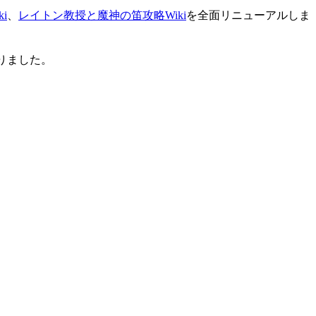
i
、
レイトン教授と魔神の笛攻略Wiki
を全面リニューアルしま
りました。