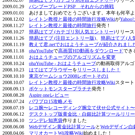
2009.02.07
簡易はてブ (カテゴリ別注目エントリー)
リリース
2009.01.29
バンブーブレードPSP それからの挑戦
2009.01.01 あけましておめでとうございます。本年も何
2008.12.02
レイトン教授と最後の時間旅行攻略Wiki
が
Yaho
2008.11.27
レイトン教授と最後の時間旅行
発売！
2008.10.27
簡易はてブ (カテゴリ別人気エントリー)
リリース
2008.11.26
簡易はてブ (注目エントリー版)
、
簡易はてブ (人
2008.11.19
教えて君.netでおはようチューブが紹介されまし
2008.11.18
ohaYouTube
で
高画質HD動画をダウンロード
でき
2008.11.01
おはようチューブのアルゴリズムを変更
2008.10.24
ohaYouTube - おはようチューブ
の動画取得アルゴ
2008.10.23
はてはてブラウザー
を
リリースしました！
2008.10.10
東京ゲームショウ2008レポートその1
2008.10.07
レイトン教授と最後の時間旅行攻略Wiki
スタート
2008.09.13
ポケットモンスタープラチナ
発売！
2008.08.28
Aspire oneレビュー
2008.07.24
パワプロ15攻略メモ
2008.07.19
レコ腕〜レコーディング腕立て伏せ公式サイト〜
2008.06.12
デスクトップ版黄金比・白銀比計算ツールリリー
2008.06.10
ツンデレ知恵袋
作りました
2008.06.08
Webデザイン黄金比計算ツール
と
Webデザイン
2008.04.06
マリオカートWii攻略Wiki
始めました！