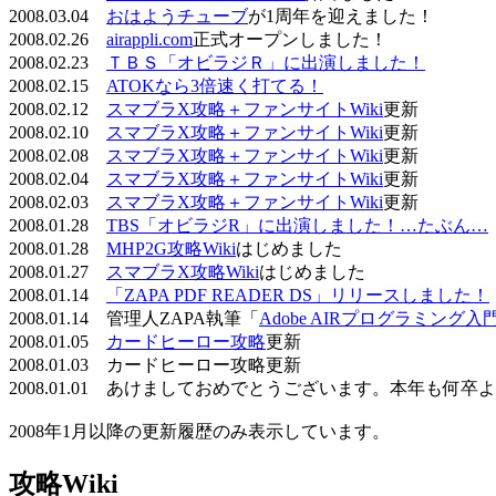
2008.03.04
おはようチューブ
が1周年を迎えました！
2008.02.26
airappli.com
正式オープンしました！
2008.02.23
ＴＢＳ「オビラジＲ」に出演しました！
2008.02.15
ATOKなら3倍速く打てる！
2008.02.12
スマブラX攻略＋ファンサイトWiki
更新
2008.02.10
スマブラX攻略＋ファンサイトWiki
更新
2008.02.08
スマブラX攻略＋ファンサイトWiki
更新
2008.02.04
スマブラX攻略＋ファンサイトWiki
更新
2008.02.03
スマブラX攻略＋ファンサイトWiki
更新
2008.01.28
TBS「オビラジR」に出演しました！…たぶん…
2008.01.28
MHP2G攻略Wiki
はじめました
2008.01.27
スマブラX攻略Wiki
はじめました
2008.01.14
「ZAPA PDF READER DS」リリースしました！
2008.01.14 管理人ZAPA執筆「
Adobe AIRプログラミング入
2008.01.05
カードヒーロー攻略
更新
2008.01.03 カードヒーロー攻略更新
2008.01.01 あけましておめでとうございます。本年も何
2008年1月以降の更新履歴のみ表示しています。
攻略Wiki