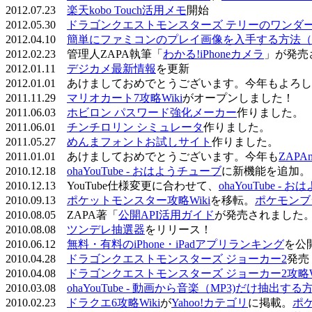
2012.07.23
楽天kobo Touch活用メモ
開始
2012.05.30
ドラゴンクエストモンスターズ テリーのワンダーラ
2012.04.10
簡単にファミコンのプレイ画像を入手する方法（
2012.02.23 管理人ZAPA執筆「
わかる!iPhoneカメラ
」が発売
2012.01.11
デジカメ最新情報
を更新
2012.01.01 あけましておめでとうございます。今年もよ
2011.11.29
マリオカート7攻略Wiki
がオープンしました！
2011.06.03
ホビロン パスワード強化メーカー
作りました。
2011.06.01
チンチロリン シミュレータ
作りました。
2011.05.27
めんまフォントお試しサイト
作りました。
2011.01.01 あけましておめでとうございます。今年も
ZAPA
2010.12.18
ohaYouTube - おはようチューブ
に新機能を追加。
2010.12.13 YouTube仕様変更に合わせて、
ohaYouTube -
2010.09.13
ポケットモンスター攻略Wiki
を移転。
ポケモンブ
2010.08.05 ZAPA著「
公開API活用ガイド
が発売されました
2010.08.08
ツンデレ抽選器
をリリース！
2010.06.12
無料・有料のiPhone・iPadアプリランキング
を公
2010.04.28
ドラゴンクエストモンスターズ ジョーカー2
発売
2010.04.08
ドラゴンクエストモンスターズ ジョーカー2攻略Wi
2010.03.08
ohaYouTube - 動画から音楽（MP3)だけ抽出する
2010.02.23
ドラクエ6攻略Wiki
が
Yahoo!カテゴリ
に掲載。
ポ