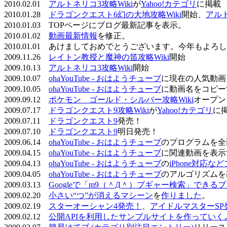
2010.02.01
アルトネリコ3攻略Wiki
が
Yahoo!カテゴリ
に掲載
2010.01.28
ドラゴンクエスト6幻の大地攻略Wiki
開始、
アル
2010.01.03 TOPページにブログ最新記事を表示。
2010.01.02
動画最新情報
を修正。
2010.01.01 あけましておめでとうございます。今年もよ
2009.11.26
レイトン教授と魔神の笛攻略Wiki
開始
2009.10.13
アルトネリコ3攻略Wiki
開始
2009.10.07
ohaYouTube - おはようチューブ
に現在の人気動画
2009.10.05
ohaYouTube - おはようチューブ
に動画名をコピー
2009.09.12
ポケモン ゴールド・シルバー攻略Wiki
オープン
2009.07.17
ドラゴンクエスト9攻略Wiki
が
Yahoo!カテゴリ
に
2009.07.11
ドラゴンクエスト9
発売！
2009.07.10
ドラゴンクエスト9
明日発売！
2009.06.14
ohaYouTube - おはようチューブ
のプログラムを全
2009.04.15
ohaYouTube - おはようチューブ
に関連動画を表示
2009.04.13
ohaYouTube - おはようチューブ
の
iPhone対応
2009.04.05
ohaYouTube - おはようチューブ
のアルゴリズムを
2009.03.13
Googleで「m9（＾Д＾）プギャー検索」できる
2009.02.20
小さい“つ”が消えるマシーン
を
作りました
。
2009.02.19
スターオーシャン4発売！
、
アイドルマスターSP
2009.02.12
公開APIを利用したサンプルサイトを作っていく