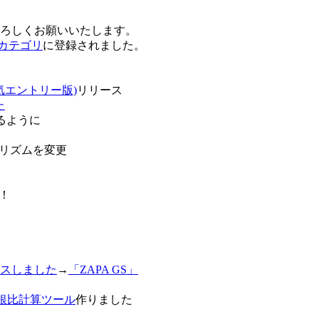
卒よろしくお願いいたします。
o!カテゴリ
に登録されました。
気エントリー版)
リリース
た
るように
リズムを変更
！
スしました
→
「ZAPA GS」
白銀比計算ツール
作りました