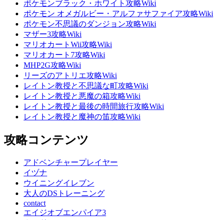
ポケモンブラック・ホワイト攻略Wiki
ポケモン オメガルビー・アルファサファイア攻略Wiki
ポケモン不思議のダンジョン攻略Wiki
マザー3攻略Wiki
マリオカートWii攻略Wiki
マリオカート7攻略Wiki
MHP2G攻略Wiki
リーズのアトリエ攻略Wiki
レイトン教授と不思議な町攻略Wiki
レイトン教授と悪魔の箱攻略Wiki
レイトン教授と最後の時間旅行攻略Wiki
レイトン教授と魔神の笛攻略Wiki
攻略コンテンツ
アドベンチャープレイヤー
イヅナ
ウイニングイレブン
大人のDSトレーニング
contact
エイジオブエンパイア3