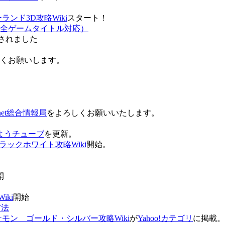
ンド3D攻略Wiki
スタート！
全ゲームタイトル対応）
されました
ろしくお願いします。
net総合情報局
をよろしくお願いいたします。
 おはようチューブ
を更新。
ラックホワイト攻略Wiki
開始。
。
開
ki
開始
方法
ケモン ゴールド・シルバー攻略Wiki
が
Yahoo!カテゴリ
に掲載。