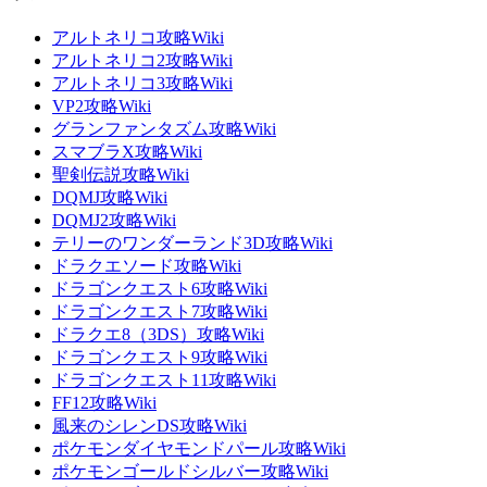
アルトネリコ攻略Wiki
アルトネリコ2攻略Wiki
アルトネリコ3攻略Wiki
VP2攻略Wiki
グランファンタズム攻略Wiki
スマブラX攻略Wiki
聖剣伝説攻略Wiki
DQMJ攻略Wiki
DQMJ2攻略Wiki
テリーのワンダーランド3D攻略Wiki
ドラクエソード攻略Wiki
ドラゴンクエスト6攻略Wiki
ドラゴンクエスト7攻略Wiki
ドラクエ8（3DS）攻略Wiki
ドラゴンクエスト9攻略Wiki
ドラゴンクエスト11攻略Wiki
FF12攻略Wiki
風来のシレンDS攻略Wiki
ポケモンダイヤモンドパール攻略Wiki
ポケモンゴールドシルバー攻略Wiki