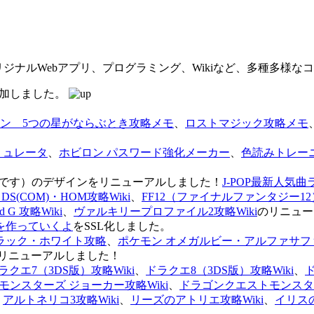
オリジナルWebアプリ、プログラミング、Wikiなど、多種多様
を追加しました。
ン 5つの星がならぶとき攻略メモ
、
ロストマジック攻略メモ
ミュレータ
、
ホビロン パスワード強化メーカー
、
色読みトレー
のページです）のデザインをリニューアルしました！
J-POP最新人気曲
S(COM)・HOM攻略Wiki
、
FF12（ファイナルファンタジー12）
G 攻略Wiki
、
ヴァルキリープロファイル2攻略Wiki
のリニュー
を作っていくよ
をSSL化しました。
ラック・ホワイト攻略
、
ポケモン オメガルビー・アルファサフ
リニューアルしました！
ラクエ7（3DS版）攻略Wiki
、
ドラクエ8（3DS版）攻略Wiki
、
ンスターズ ジョーカー攻略Wiki
、
ドラゴンクエストモンスター
、
アルトネリコ3攻略Wiki
、
リーズのアトリエ攻略Wiki
、
イリス