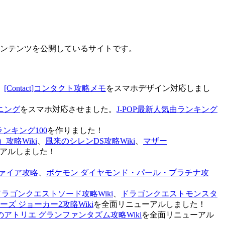
なコンテンツを公開しているサイトです。
、
[Contact]コンタクト攻略メモ
をスマホデザイン対応しまし
ニング
をスマホ対応させました。
J-POP最新人気曲ランキング
ランキング100
を作りました！
攻略Wiki
、
風来のシレンDS攻略Wiki
、
マザー
アルしました！
ァイア攻略
、
ポケモン ダイヤモンド・パール・プラチナ攻
ドラゴンクエストソード攻略Wiki
、
ドラゴンクエストモンスタ
ズ ジョーカー2攻略Wiki
を全面リニューアルしました！
のアトリエ グランファンタズム攻略Wiki
を全面リニューアル