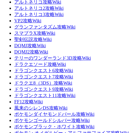
アルトネリコ攻略Wiki
アルトネリコ2攻略Wiki
アルトネリコ3攻略Wiki
VP2攻略Wiki
グランファンタズム攻略Wiki
スマブラX攻略Wiki
聖剣伝説攻略Wiki
DQMJ攻略Wiki
DQMJ2攻略Wiki
テリーのワンダーランド3D攻略Wiki
ドラクエソード攻略Wiki
ドラゴンクエスト6攻略Wiki
ドラゴンクエスト7攻略Wiki
ドラクエ8（3DS）攻略Wiki
ドラゴンクエスト9攻略Wiki
ドラゴンクエスト11攻略Wiki
FF12攻略Wiki
風来のシレンDS攻略Wiki
ポケモンダイヤモンドパール攻略Wiki
ポケモンゴールドシルバー攻略Wiki
ポケモンブラック・ホワイト攻略Wiki
ポケモン オメガルビー・アルファサファイア攻略Wiki