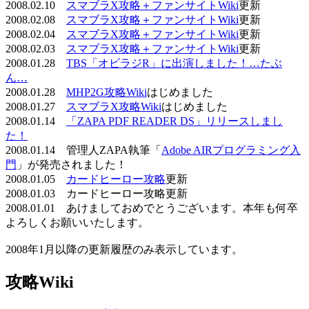
2008.02.10
スマブラX攻略＋ファンサイトWiki
更新
2008.02.08
スマブラX攻略＋ファンサイトWiki
更新
2008.02.04
スマブラX攻略＋ファンサイトWiki
更新
2008.02.03
スマブラX攻略＋ファンサイトWiki
更新
2008.01.28
TBS「オビラジR」に出演しました！…たぶ
ん…
2008.01.28
MHP2G攻略Wiki
はじめました
2008.01.27
スマブラX攻略Wiki
はじめました
2008.01.14
「ZAPA PDF READER DS」リリースしまし
た！
2008.01.14 管理人ZAPA執筆「
Adobe AIRプログラミング入
門
」が発売されました！
2008.01.05
カードヒーロー攻略
更新
2008.01.03 カードヒーロー攻略更新
2008.01.01 あけましておめでとうございます。本年も何卒
よろしくお願いいたします。
2008年1月以降の更新履歴のみ表示しています。
攻略Wiki