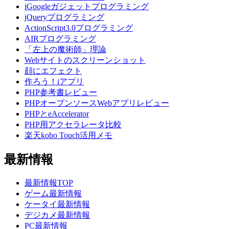
iGoogleガジェットプログラミング
jQueryプログラミング
ActionScript3.0プログラミング
AIRプログラミング
「左上の魔術師」理論
Webサイトのスクリーンショット
顔にエフェクト
作ろう！iアプリ
PHP参考書レビュー
PHPオープンソースWebアプリレビュー
PHPとeAccelerator
PHP用アクセラレータ比較
楽天kobo Touch活用メモ
最新情報
最新情報TOP
ゲーム最新情報
ケータイ最新情報
デジカメ最新情報
PC最新情報