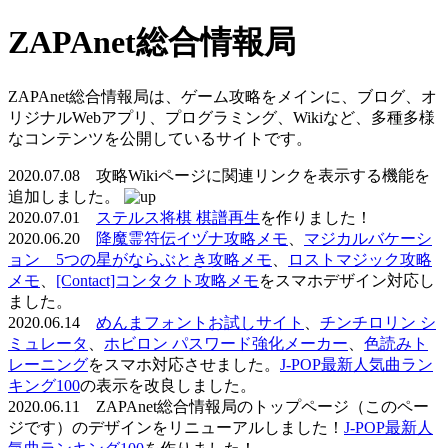
ZAPAnet総合情報局
ZAPAnet総合情報局は、ゲーム攻略をメインに、ブログ、オ
リジナルWebアプリ、プログラミング、Wikiなど、多種多様
なコンテンツを公開しているサイトです。
2020.07.08 攻略Wikiページに関連リンクを表示する機能を
追加しました。
2020.07.01
ステルス将棋 棋譜再生
を作りました！
2020.06.20
降魔霊符伝イヅナ攻略メモ
、
マジカルバケーシ
ョン 5つの星がならぶとき攻略メモ
、
ロストマジック攻略
メモ
、
[Contact]コンタクト攻略メモ
をスマホデザイン対応し
ました。
2020.06.14
めんまフォントお試しサイト
、
チンチロリン シ
ミュレータ
、
ホビロン パスワード強化メーカー
、
色読みト
レーニング
をスマホ対応させました。
J-POP最新人気曲ラン
キング100
の表示を改良しました。
2020.06.11 ZAPAnet総合情報局のトップページ（このペー
ジです）のデザインをリニューアルしました！
J-POP最新人