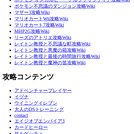
ポケモン不思議のダンジョン攻略Wiki
マザー3攻略Wiki
マリオカートWii攻略Wiki
マリオカート7攻略Wiki
MHP2G攻略Wiki
リーズのアトリエ攻略Wiki
レイトン教授と不思議な町攻略Wiki
レイトン教授と悪魔の箱攻略Wiki
レイトン教授と最後の時間旅行攻略Wiki
レイトン教授と魔神の笛攻略Wiki
攻略コンテンツ
アドベンチャープレイヤー
イヅナ
ウイニングイレブン
大人のDSトレーニング
contact
エイジオブエンパイア3
カードヒーロー
サルゲッチュ