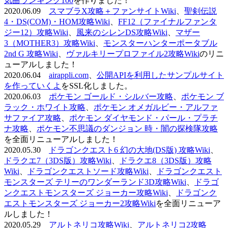
気曲ランキング100
を作りました！
2020.06.09
スマブラX攻略＋ファンサイトWiki
、
聖剣伝説
4・DS(COM)・HOM攻略Wiki
、
FF12（ファイナルファンタ
ジー12）攻略Wiki
、
風来のシレンDS攻略Wiki
、
マザー
3（MOTHER3）攻略Wiki
、
モンスターハンターポータブル
2nd G 攻略Wiki
、
ヴァルキリープロファイル2攻略Wiki
のリニ
ューアルしました！
2020.06.04
airappli.com
、
公開APIを利用したサンプルサイト
を作っていくよ
をSSL化しました。
2020.06.03
ポケモン ゴールド・シルバー攻略
、
ポケモン ブ
ラック・ホワイト攻略
、
ポケモン オメガルビー・アルファ
サファイア攻略
、
ポケモン ダイヤモンド・パール・プラチ
ナ攻略
、
ポケモン不思議のダンジョン 時・闇の探検隊攻略
を全面リニューアルしました！
2020.05.30
ドラゴンクエスト6 幻の大地(DS版) 攻略Wiki
、
ドラクエ7（3DS版）攻略Wiki
、
ドラクエ8（3DS版）攻略
Wiki
、
ドラゴンクエストソード攻略Wiki
、
ドラゴンクエスト
モンスターズ テリーのワンダーランド3D攻略Wiki
、
ドラゴ
ンクエストモンスターズ ジョーカー攻略Wiki
、
ドラゴンク
エストモンスターズ ジョーカー2攻略Wiki
を全面リニューア
ルしました！
2020.05.29
アルトネリコ攻略Wiki
、
アルトネリコ2攻略