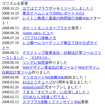
ゴリズムを変更
2008.10.23
はてはてブラウザー
を
リリースしました！
2008.10.10
東京ゲームショウ2008レポートその1
2008.10.07
レイトン教授と最後の時間旅行攻略Wiki
スター
ト！
2008.09.13
ポケットモンスタープラチナ
発売！
2008.08.28
Aspire oneレビュー
2008.07.24
パワプロ15攻略メモ
2008.07.19
レコ腕〜レコーディング腕立て伏せ公式サイ
ト〜
2008.06.12
デスクトップ版黄金比・白銀比計算ツールリリ
ースしました
→
「ZAPA GS」
2008.06.10
ツンデレ知恵袋
作りました
2008.06.08
Webデザイン黄金比計算ツール
と
Webデザイン
白銀比計算ツール
作りました
2008.04.06
マリオカートWii攻略Wiki
始めました！
2008.03.04
おはようチューブ
が1周年を迎えました！
2008.02.26
airappli.com
正式オープンしました！
2008.02.23
ＴＢＳ「オビラジＲ」に出演しました！
2008.02.15
ATOKなら3倍速く打てる！
2008.02.12
スマブラX攻略＋ファンサイトWiki
更新