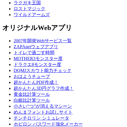
ラクガキ王国
ロストマジック
ワイルドアームズ
オリジナルWebアプリ
2007年開発Webサービス一覧
ZAPAnetウェブアプリ
トイレで過ごす時間
MOTHER3モンスター度
ドラクエ8モンスター度
DQMJスカウト能力チェック
おはようチューブ
超かんたんPDF作成！
超かんたん3D円グラフ作成！
黄金比計算ツール
白銀比計算ツール
小さい“つ”が消えるマシーン
めんまフォントお試しサイト
チンチロリン シミュレータ
ホビロン パスワード強化メーカー