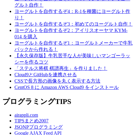
グルト自作！
ヨーグルトを自作するぞ4：R-1を種菌にヨーグルト作
り！
ヨーグルトを自作するぞ3：初めてのヨーグルト自作！
ヨーグルトを自作するぞ2：アイリスオーヤマ KYM-
014 を購入
ヨーグルトを自作するぞ1：ヨーグルトメーカーで牛乳
パックから作れる！
【永久保存版】牛乳苦手な人が美味しいマンゴーラッ
シーを作るコツ
「ステルス将棋 棋譜再生」を作りました！
Cloud9とGitHubを連携させる
CSSで長方形の画像を丸く表示する方法
CentOS 8 に Amazon AWS Cloud9 をインストール
プログラミングTIPS
airappli.com
TIPSまとめ2007
JSONPプログラミング
Google AJAX Feed API