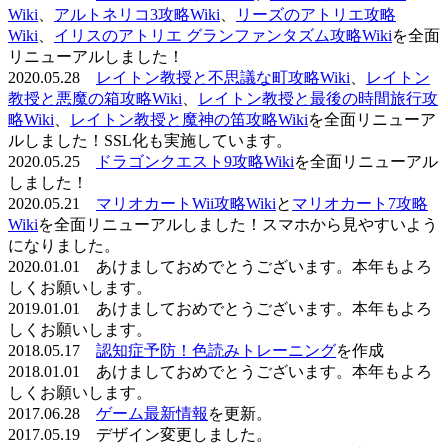
Wiki
、
アルトネリコ3攻略Wiki
、
リーズのアトリエ攻略
Wiki
、
イリスのアトリエ グランファンタズム攻略Wiki
を全面
リニューアルしました！
2020.05.28
レイトン教授と不思議な町攻略Wiki
、
レイトン
教授と悪魔の箱攻略Wiki
、
レイトン教授と最後の時間旅行攻
略Wiki
、
レイトン教授と魔神の笛攻略Wiki
を全面リニューア
ルしました！SSL化も実施しています。
2020.05.25
ドラゴンクエスト9攻略Wiki
を全面リニューアル
しました！
2020.05.21
マリオカートWii攻略Wiki
と
マリオカート7攻略
Wiki
を全面リニューアルしました！スマホから見やすいよう
になりました。
2020.01.01 あけましておめでとうございます。本年もよろ
しくお願いします。
2019.01.01 あけましておめでとうございます。本年もよろ
しくお願いします。
2018.05.17
認知症予防！色読みトレーニング
を作成
2018.01.01 あけましておめでとうございます。本年もよろ
しくお願いします。
2017.06.28
ゲーム最新情報
を更新。
2017.05.19 デザイン変更しました。