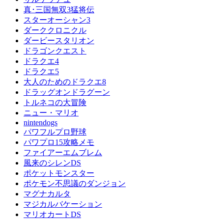
真･三国無双3猛将伝
スターオーシャン3
ダーククロニクル
ダービースタリオン
ドラゴンクエスト
ドラクエ4
ドラクエ5
大人のためのドラクエ8
ドラッグオンドラグーン
トルネコの大冒険
ニュー・マリオ
nintendogs
パワフルプロ野球
パワプロ15攻略メモ
ファイアーエムブレム
風来のシレンDS
ポケットモンスター
ポケモン不思議のダンジョン
マグナカルタ
マジカルバケーション
マリオカートDS