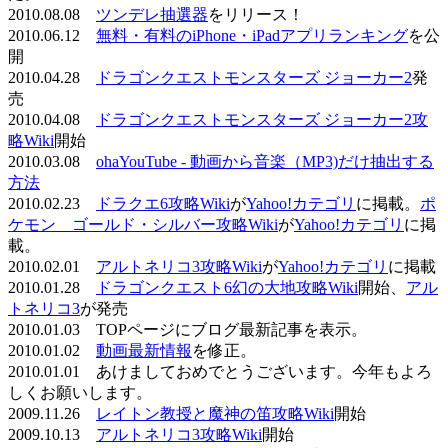
2010.08.08
ツンデレ抽選器
をリリース！
2010.06.12
無料・有料のiPhone・iPadアプリランキング
を公
開
2010.04.28
ドラゴンクエストモンスターズ ジョーカー2
発
売
2010.04.08
ドラゴンクエストモンスターズ ジョーカー2攻
略Wiki
開始
2010.03.08
ohaYouTube - 動画から音楽（MP3)だけ抽出する
方法
2010.02.23
ドラクエ6攻略Wiki
が
Yahoo!カテゴリ
に掲載。
ポ
ケモン ゴールド・シルバー攻略Wiki
が
Yahoo!カテゴリ
に掲
載。
2010.02.01
アルトネリコ3攻略Wiki
が
Yahoo!カテゴリ
に掲載
2010.01.28
ドラゴンクエスト6幻の大地攻略Wiki
開始、
アル
トネリコ3
が発売
2010.01.03 TOPページにブログ最新記事を表示。
2010.01.02
動画最新情報
を修正。
2010.01.01 あけましておめでとうございます。今年もよろ
しくお願いします。
2009.11.26
レイトン教授と魔神の笛攻略Wiki
開始
2009.10.13
アルトネリコ3攻略Wiki
開始