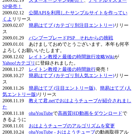
2009.02.19
スターオーシャン4発売！
、
アイドルマスター
SP発売！
2009.02.12
公開APIを利用したサンプルサイトを作ってい
くよ
リリース
2009.02.07
簡易はてブ (カテゴリ別注目エントリー)
リリー
ス
2009.01.29
バンブーブレードPSP それからの挑戦
2009.01.01 あけましておめでとうございます。本年も何卒
よろしくお願いいたします。
2008.12.02
レイトン教授と最後の時間旅行攻略Wiki
が
Yahoo!カテゴリ
に登録されました。
2008.11.27
レイトン教授と最後の時間旅行
発売！
2008.10.27
簡易はてブ (カテゴリ別人気エントリー)
リリー
ス
2008.11.26
簡易はてブ (注目エントリー版)
、
簡易はてブ (人
気エントリー版)
リリース
2008.11.19
教えて君.netでおはようチューブが紹介されまし
た
2008.11.18
ohaYouTube
で
高画質HD動画をダウンロード
で
きるように
2008.11.01
おはようチューブのアルゴリズムを変更
2008.10.24
ohaYouTube - おはようチューブ
の動画取得アル