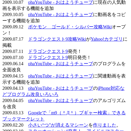
2009.10.07
ohaYouTube - おはようチューブ
に現在の人気動
画を表示する機能を追加
2009.10.05
ohaYouTube - おはようチューブ
に動画名をコピ
ーする機能を追加
2009.09.12
ポケモン ゴールド・シルバー攻略Wiki
オープ
ン！
2009.07.17
ドラゴンクエスト9攻略Wiki
が
Yahoo!カテゴリ
に
掲載
2009.07.11
ドラゴンクエスト9
発売！
2009.07.10
ドラゴンクエスト9
明日発売！
2009.06.14
ohaYouTube - おはようチューブ
のプログラムを
全面改良
2009.04.15
ohaYouTube - おはようチューブ
に関連動画を表
示する機能を追加
2009.04.13
ohaYouTube - おはようチューブ
の
iPhone対応な
どプログラム改良いろいろ
2009.04.05
ohaYouTube - おはようチューブ
のアルゴリズム
を改良
2009.03.13
Googleで「m9（＾Д＾）プギャー検索」できる
ブックマークレット
2009.02.20
小さい“つ”が消えるマシーン
を
作りました
。