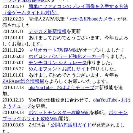
ーランド3D攻略Wiki
スタート！
2012.04.10
簡単にファミコンのプレイ画像を入手する方法
（全ゲームタイトル対応）
2012.02.23 管理人ZAPA執筆「
わかる!iPhoneカメラ
」が発
売されました
2012.01.11
デジカメ最新情報
を更新
2012.01.01 あけましておめでとうございます。今年もよろ
しくお願いします。
2011.11.29
マリオカート7攻略Wiki
がオープンしました！
2011.06.03
ホビロン パスワード強化メーカー
作りました。
2011.06.01
チンチロリン シミュレータ
作りました。
2011.05.27
めんまフォントお試しサイト
作りました。
2011.01.01 あけましておめでとうございます。今年も
ZAPAnet総合情報局
をよろしくお願いいたします。
2010.12.18
ohaYouTube - おはようチューブ
に新機能を追
加。
2010.12.13 YouTube仕様変更に合わせて、
ohaYouTube - おは
ようチューブ
を更新。
2010.09.13
ポケットモンスター攻略Wiki
を移転。
ポケモン
ブラックホワイト攻略Wiki
開始。
2010.08.05 ZAPA著「
公開API活用ガイド
が発売されまし
た。