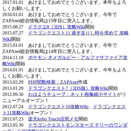
2017.01.01 あけましておめでとうございます。本年もよろ
しくお願いします。
2016.01.01 あけましておめでとうございます。今年で
ZAPAnet総合情報局は15年目に突入します。
2015.08.27
ドラクエ8（3DS）攻略Wiki
開始
2015.07.27
ドラゴンクエスト11 過ぎ去りし時を求めて 攻略
Wiki
開始
2015.01.01 あけましておめでとうございます。今年で
ZAPAnet総合情報局は14年目に突入します。
2014.11.18
ポケモン オメガルビー・アルファサファイア攻
略Wiki
開始
2014.01.01 あけましておめでとうございます。今年もよろ
しくお願いします。
2013.02.29
PHP関数検索：ZAPAnet
作成
2013.01.29
ドラゴンクエスト7（3DS版）攻略Wiki
開始
2012.09.30
おはようチューブ：ネット画像縮小サイト
がリ
ニューアルオープン！
2012.07.24
ドラゴンクエスト10攻略Wiki
、
ドラゴンクエス
ト11攻略Wiki
オープン！
2012.07.23
楽天kobo Touch活用メモ
開始
2012.05.30
ドラゴンクエストモンスターズ テリーのワンダ