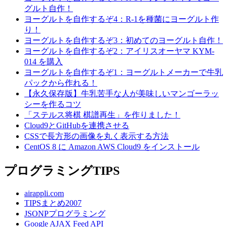
グルト自作！
ヨーグルトを自作するぞ4：R-1を種菌にヨーグルト作
り！
ヨーグルトを自作するぞ3：初めてのヨーグルト自作！
ヨーグルトを自作するぞ2：アイリスオーヤマ KYM-
014 を購入
ヨーグルトを自作するぞ1：ヨーグルトメーカーで牛乳
パックから作れる！
【永久保存版】牛乳苦手な人が美味しいマンゴーラッ
シーを作るコツ
「ステルス将棋 棋譜再生」を作りました！
Cloud9とGitHubを連携させる
CSSで長方形の画像を丸く表示する方法
CentOS 8 に Amazon AWS Cloud9 をインストール
プログラミングTIPS
airappli.com
TIPSまとめ2007
JSONPプログラミング
Google AJAX Feed API