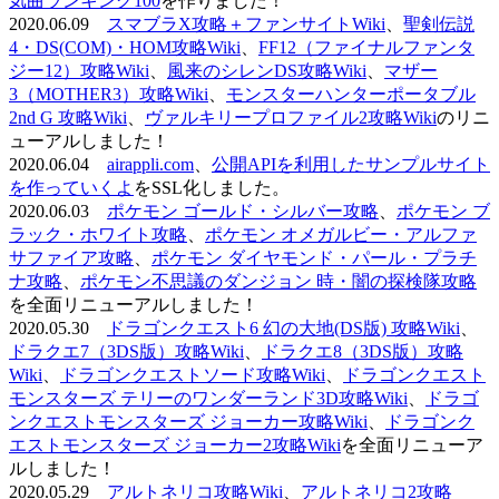
気曲ランキング100
を作りました！
2020.06.09
スマブラX攻略＋ファンサイトWiki
、
聖剣伝説
4・DS(COM)・HOM攻略Wiki
、
FF12（ファイナルファンタ
ジー12）攻略Wiki
、
風来のシレンDS攻略Wiki
、
マザー
3（MOTHER3）攻略Wiki
、
モンスターハンターポータブル
2nd G 攻略Wiki
、
ヴァルキリープロファイル2攻略Wiki
のリニ
ューアルしました！
2020.06.04
airappli.com
、
公開APIを利用したサンプルサイト
を作っていくよ
をSSL化しました。
2020.06.03
ポケモン ゴールド・シルバー攻略
、
ポケモン ブ
ラック・ホワイト攻略
、
ポケモン オメガルビー・アルファ
サファイア攻略
、
ポケモン ダイヤモンド・パール・プラチ
ナ攻略
、
ポケモン不思議のダンジョン 時・闇の探検隊攻略
を全面リニューアルしました！
2020.05.30
ドラゴンクエスト6 幻の大地(DS版) 攻略Wiki
、
ドラクエ7（3DS版）攻略Wiki
、
ドラクエ8（3DS版）攻略
Wiki
、
ドラゴンクエストソード攻略Wiki
、
ドラゴンクエスト
モンスターズ テリーのワンダーランド3D攻略Wiki
、
ドラゴ
ンクエストモンスターズ ジョーカー攻略Wiki
、
ドラゴンク
エストモンスターズ ジョーカー2攻略Wiki
を全面リニューア
ルしました！
2020.05.29
アルトネリコ攻略Wiki
、
アルトネリコ2攻略