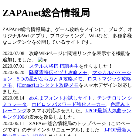
ZAPAnet総合情報局
ZAPAnet総合情報局は、ゲーム攻略をメインに、ブログ、オ
リジナルWebアプリ、プログラミング、Wikiなど、多種多様
なコンテンツを公開しているサイトです。
2020.07.08 攻略Wikiページに関連リンクを表示する機能を
追加しました。
2020.07.01
ステルス将棋 棋譜再生
を作りました！
2020.06.20
降魔霊符伝イヅナ攻略メモ
、
マジカルバケーシ
ョン 5つの星がならぶとき攻略メモ
、
ロストマジック攻略
メモ
、
[Contact]コンタクト攻略メモ
をスマホデザイン対応し
ました。
2020.06.14
めんまフォントお試しサイト
、
チンチロリン シ
ミュレータ
、
ホビロン パスワード強化メーカー
、
色読みト
レーニング
をスマホ対応させました。
J-POP最新人気曲ラン
キング100
の表示を改良しました。
2020.06.11 ZAPAnet総合情報局のトップページ（このペー
ジです）のデザインをリニューアルしました！
J-POP最新人