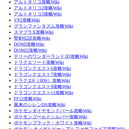
アルトネリコ攻略Wiki
アルトネリコ2攻略Wiki
アルトネリコ3攻略Wiki
VP2攻略Wiki
グランファンタズム攻略Wiki
スマブラX攻略Wiki
聖剣伝説攻略Wiki
DQMJ攻略Wiki
DQMJ2攻略Wiki
テリーのワンダーランド3D攻略Wiki
ドラクエソード攻略Wiki
ドラゴンクエスト6攻略Wiki
ドラゴンクエスト7攻略Wiki
ドラクエ8（3DS）攻略Wiki
ドラゴンクエスト9攻略Wiki
ドラゴンクエスト11攻略Wiki
FF12攻略Wiki
風来のシレンDS攻略Wiki
ポケモンダイヤモンドパール攻略Wiki
ポケモンゴールドシルバー攻略Wiki
ポケモンブラック・ホワイト攻略Wiki
ポケモン オメガルビー・アルファサファイア攻略Wiki