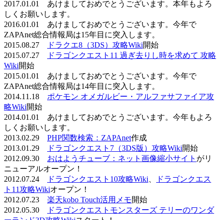
2017.01.01 あけましておめでとうございます。本年もよろ
しくお願いします。
2016.01.01 あけましておめでとうございます。今年で
ZAPAnet総合情報局は15年目に突入します。
2015.08.27
ドラクエ8（3DS）攻略Wiki
開始
2015.07.27
ドラゴンクエスト11 過ぎ去りし時を求めて 攻略
Wiki
開始
2015.01.01 あけましておめでとうございます。今年で
ZAPAnet総合情報局は14年目に突入します。
2014.11.18
ポケモン オメガルビー・アルファサファイア攻
略Wiki
開始
2014.01.01 あけましておめでとうございます。今年もよろ
しくお願いします。
2013.02.29
PHP関数検索：ZAPAnet
作成
2013.01.29
ドラゴンクエスト7（3DS版）攻略Wiki
開始
2012.09.30
おはようチューブ：ネット画像縮小サイト
がリ
ニューアルオープン！
2012.07.24
ドラゴンクエスト10攻略Wiki
、
ドラゴンクエス
ト11攻略Wiki
オープン！
2012.07.23
楽天kobo Touch活用メモ
開始
2012.05.30
ドラゴンクエストモンスターズ テリーのワンダ