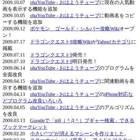
2009.10.07
ohaYouTube - おはようチューブ
に現在の人気動
画を表示する機能を追加
2009.10.05
ohaYouTube - おはようチューブ
に動画名をコピ
ーする機能を追加
2009.09.12
ポケモン ゴールド・シルバー攻略Wiki
オープ
ン！
2009.07.17
ドラゴンクエスト9攻略Wiki
が
Yahoo!カテゴリ
に
掲載
2009.07.11
ドラゴンクエスト9
発売！
2009.07.10
ドラゴンクエスト9
明日発売！
2009.06.14
ohaYouTube - おはようチューブ
のプログラムを
全面改良
2009.04.15
ohaYouTube - おはようチューブ
に関連動画を表
示する機能を追加
2009.04.13
ohaYouTube - おはようチューブ
の
iPhone対応な
どプログラム改良いろいろ
2009.04.05
ohaYouTube - おはようチューブ
のアルゴリズム
を改良
2009.03.13
Googleで「m9（＾Д＾）プギャー検索」できる
ブックマークレット
2009.02.20
小さい“つ”が消えるマシーン
を
作りました
。