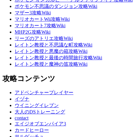
ポケモン不思議のダンジョン攻略Wiki
マザー3攻略Wiki
マリオカートWii攻略Wiki
マリオカート7攻略Wiki
MHP2G攻略Wiki
リーズのアトリエ攻略Wiki
レイトン教授と不思議な町攻略Wiki
レイトン教授と悪魔の箱攻略Wiki
レイトン教授と最後の時間旅行攻略Wiki
レイトン教授と魔神の笛攻略Wiki
攻略コンテンツ
アドベンチャープレイヤー
イヅナ
ウイニングイレブン
大人のDSトレーニング
contact
エイジオブエンパイア3
カードヒーロー
サルゲッチュ