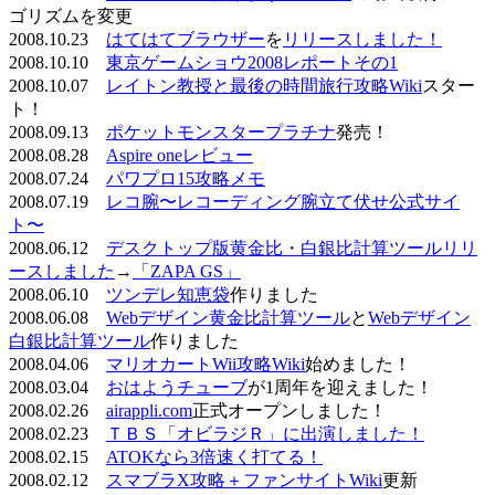
ゴリズムを変更
2008.10.23
はてはてブラウザー
を
リリースしました！
2008.10.10
東京ゲームショウ2008レポートその1
2008.10.07
レイトン教授と最後の時間旅行攻略Wiki
スター
ト！
2008.09.13
ポケットモンスタープラチナ
発売！
2008.08.28
Aspire oneレビュー
2008.07.24
パワプロ15攻略メモ
2008.07.19
レコ腕〜レコーディング腕立て伏せ公式サイ
ト〜
2008.06.12
デスクトップ版黄金比・白銀比計算ツールリリ
ースしました
→
「ZAPA GS」
2008.06.10
ツンデレ知恵袋
作りました
2008.06.08
Webデザイン黄金比計算ツール
と
Webデザイン
白銀比計算ツール
作りました
2008.04.06
マリオカートWii攻略Wiki
始めました！
2008.03.04
おはようチューブ
が1周年を迎えました！
2008.02.26
airappli.com
正式オープンしました！
2008.02.23
ＴＢＳ「オビラジＲ」に出演しました！
2008.02.15
ATOKなら3倍速く打てる！
2008.02.12
スマブラX攻略＋ファンサイトWiki
更新