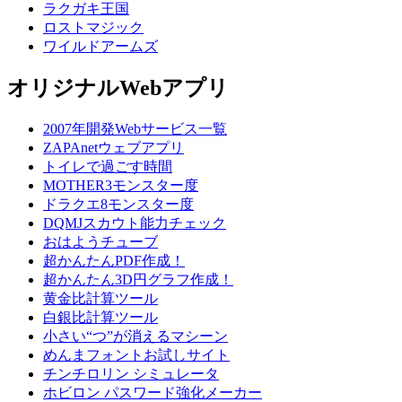
ラクガキ王国
ロストマジック
ワイルドアームズ
オリジナルWebアプリ
2007年開発Webサービス一覧
ZAPAnetウェブアプリ
トイレで過ごす時間
MOTHER3モンスター度
ドラクエ8モンスター度
DQMJスカウト能力チェック
おはようチューブ
超かんたんPDF作成！
超かんたん3D円グラフ作成！
黄金比計算ツール
白銀比計算ツール
小さい“つ”が消えるマシーン
めんまフォントお試しサイト
チンチロリン シミュレータ
ホビロン パスワード強化メーカー