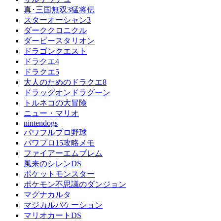
真･三国無双3猛将伝
スターオーシャン3
ダーククロニクル
ダービースタリオン
ドラゴンクエスト
ドラクエ4
ドラクエ5
大人のためのドラクエ8
ドラッグオンドラグーン
トルネコの大冒険
ニュー・マリオ
nintendogs
パワフルプロ野球
パワプロ15攻略メモ
ファイアーエムブレム
風来のシレンDS
ポケットモンスター
ポケモン不思議のダンジョン
マグナカルタ
マジカルバケーション
マリオカートDS