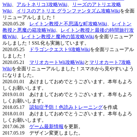
Wiki
、
アルトネリコ3攻略Wiki
、
リーズのアトリエ攻略
Wiki
、
イリスのアトリエ グランファンタズム攻略Wiki
を全面
リニューアルしました！
2020.05.28
レイトン教授と不思議な町攻略Wiki
、
レイトン
教授と悪魔の箱攻略Wiki
、
レイトン教授と最後の時間旅行攻
略Wiki
、
レイトン教授と魔神の笛攻略Wiki
を全面リニューア
ルしました！SSL化も実施しています。
2020.05.25
ドラゴンクエスト9攻略Wiki
を全面リニューアル
しました！
2020.05.21
マリオカートWii攻略Wiki
と
マリオカート7攻略
Wiki
を全面リニューアルしました！スマホから見やすいよう
になりました。
2020.01.01 あけましておめでとうございます。本年もよろ
しくお願いします。
2019.01.01 あけましておめでとうございます。本年もよろ
しくお願いします。
2018.05.17
認知症予防！色読みトレーニング
を作成
2018.01.01 あけましておめでとうございます。本年もよろ
しくお願いします。
2017.06.28
ゲーム最新情報
を更新。
2017.05.19 デザイン変更しました。