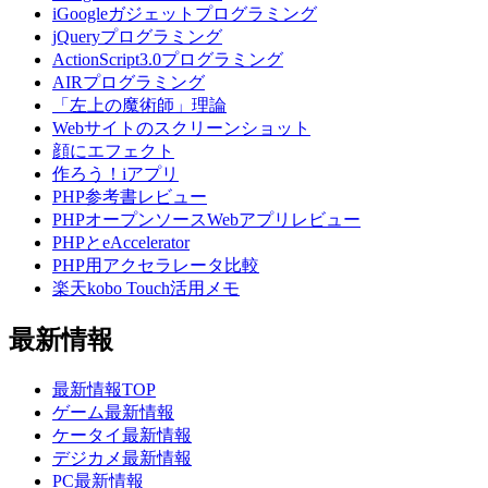
iGoogleガジェットプログラミング
jQueryプログラミング
ActionScript3.0プログラミング
AIRプログラミング
「左上の魔術師」理論
Webサイトのスクリーンショット
顔にエフェクト
作ろう！iアプリ
PHP参考書レビュー
PHPオープンソースWebアプリレビュー
PHPとeAccelerator
PHP用アクセラレータ比較
楽天kobo Touch活用メモ
最新情報
最新情報TOP
ゲーム最新情報
ケータイ最新情報
デジカメ最新情報
PC最新情報