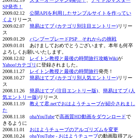
2009.02.19
スターオーシャン4発売！
、
アイドルマスター
SP発売！
2009.02.12
公開APIを利用したサンプルサイトを作ってい
くよ
リリース
2009.02.07
簡易はてブ (カテゴリ別注目エントリー)
リリー
ス
2009.01.29
バンブーブレードPSP それからの挑戦
2009.01.01 あけましておめでとうございます。本年も何卒
よろしくお願いいたします。
2008.12.02
レイトン教授と最後の時間旅行攻略Wiki
が
Yahoo!カテゴリ
に登録されました。
2008.11.27
レイトン教授と最後の時間旅行
発売！
2008.10.27
簡易はてブ (カテゴリ別人気エントリー)
リリー
ス
2008.11.26
簡易はてブ (注目エントリー版)
、
簡易はてブ (人
気エントリー版)
リリース
2008.11.19
教えて君.netでおはようチューブが紹介されまし
た
2008.11.18
ohaYouTube
で
高画質HD動画をダウンロード
で
きるように
2008.11.01
おはようチューブのアルゴリズムを変更
2008.10.24
ohaYouTube - おはようチューブ
の動画取得アル