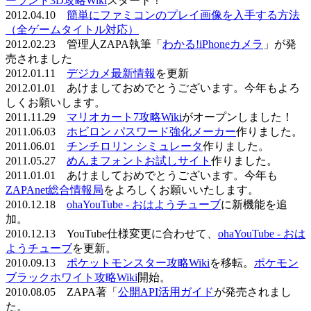
ーランド3D攻略Wiki
スタート！
2012.04.10
簡単にファミコンのプレイ画像を入手する方法
（全ゲームタイトル対応）
2012.02.23 管理人ZAPA執筆「
わかる!iPhoneカメラ
」が発
売されました
2012.01.11
デジカメ最新情報
を更新
2012.01.01 あけましておめでとうございます。今年もよろ
しくお願いします。
2011.11.29
マリオカート7攻略Wiki
がオープンしました！
2011.06.03
ホビロン パスワード強化メーカー
作りました。
2011.06.01
チンチロリン シミュレータ
作りました。
2011.05.27
めんまフォントお試しサイト
作りました。
2011.01.01 あけましておめでとうございます。今年も
ZAPAnet総合情報局
をよろしくお願いいたします。
2010.12.18
ohaYouTube - おはようチューブ
に新機能を追
加。
2010.12.13 YouTube仕様変更に合わせて、
ohaYouTube - おは
ようチューブ
を更新。
2010.09.13
ポケットモンスター攻略Wiki
を移転。
ポケモン
ブラックホワイト攻略Wiki
開始。
2010.08.05 ZAPA著「
公開API活用ガイド
が発売されまし
た。