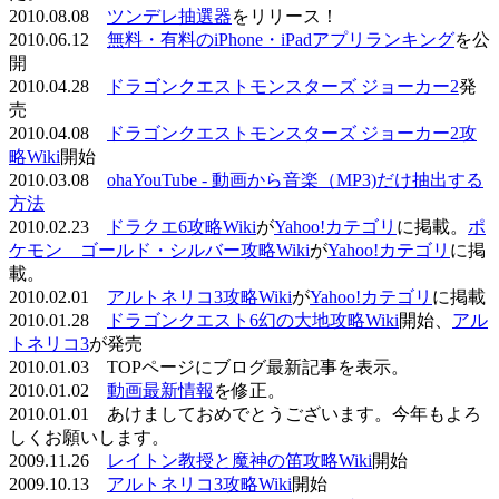
2010.08.08
ツンデレ抽選器
をリリース！
2010.06.12
無料・有料のiPhone・iPadアプリランキング
を公
開
2010.04.28
ドラゴンクエストモンスターズ ジョーカー2
発
売
2010.04.08
ドラゴンクエストモンスターズ ジョーカー2攻
略Wiki
開始
2010.03.08
ohaYouTube - 動画から音楽（MP3)だけ抽出する
方法
2010.02.23
ドラクエ6攻略Wiki
が
Yahoo!カテゴリ
に掲載。
ポ
ケモン ゴールド・シルバー攻略Wiki
が
Yahoo!カテゴリ
に掲
載。
2010.02.01
アルトネリコ3攻略Wiki
が
Yahoo!カテゴリ
に掲載
2010.01.28
ドラゴンクエスト6幻の大地攻略Wiki
開始、
アル
トネリコ3
が発売
2010.01.03 TOPページにブログ最新記事を表示。
2010.01.02
動画最新情報
を修正。
2010.01.01 あけましておめでとうございます。今年もよろ
しくお願いします。
2009.11.26
レイトン教授と魔神の笛攻略Wiki
開始
2009.10.13
アルトネリコ3攻略Wiki
開始