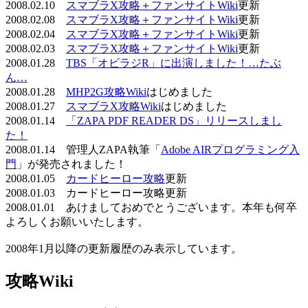
2008.02.10
スマブラX攻略＋ファンサイトWiki
更新
2008.02.08
スマブラX攻略＋ファンサイトWiki
更新
2008.02.04
スマブラX攻略＋ファンサイトWiki
更新
2008.02.03
スマブラX攻略＋ファンサイトWiki
更新
2008.01.28
TBS「オビラジR」に出演しました！…たぶ
ん…
2008.01.28
MHP2G攻略Wiki
はじめました
2008.01.27
スマブラX攻略Wiki
はじめました
2008.01.14
「ZAPA PDF READER DS」リリースしまし
た！
2008.01.14 管理人ZAPA執筆「
Adobe AIRプログラミング入
門
」が発売されました！
2008.01.05
カードヒーロー攻略
更新
2008.01.03 カードヒーロー攻略更新
2008.01.01 あけましておめでとうございます。本年も何卒
よろしくお願いいたします。
2008年1月以降の更新履歴のみ表示しています。
攻略Wiki