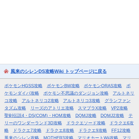
風来のシレンDS攻略Wiki トップページに戻る
ポケモンHGSS攻略
ポケモンBW攻略
ポケモンORAS攻略
ポ
ケモンダイパ攻略
ポケモン不思議のダンジョン攻略
アルトネリ
コ攻略
アルトネリコ2攻略
アルトネリコ3攻略
グランファン
タズム攻略
リーズのアトリエ攻略
スマブラX攻略
VP2攻略
聖剣伝説4・DS(COM)・HOM攻略
DQMJ攻略
DQMJ2攻略
テ
リーのワンダーランド3D攻略
ドラクエソード攻略
ドラクエ6攻
略
ドラクエ7攻略
ドラクエ8攻略
ドラクエ9攻略
FF12攻略
風来のシレン攻略
MOTHER3攻略
マリオカートWii攻略
マリ