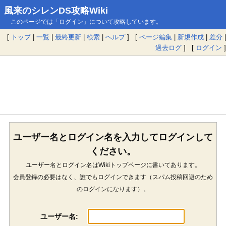
風来のシレンDS攻略Wiki
このページでは「ログイン」について攻略しています。
[
トップ
|
一覧
|
最終更新
|
検索
|
ヘルプ
] [
ページ編集
|
新規作成
|
差分
|
過去ログ
] [
ログイン
]
ユーザー名とログイン名を入力してログインして
ください。
ユーザー名とログイン名はWikiトップページに書いてあります。
会員登録の必要はなく、誰でもログインできます（スパム投稿回避のため
のログインになります）。
ユーザー名: