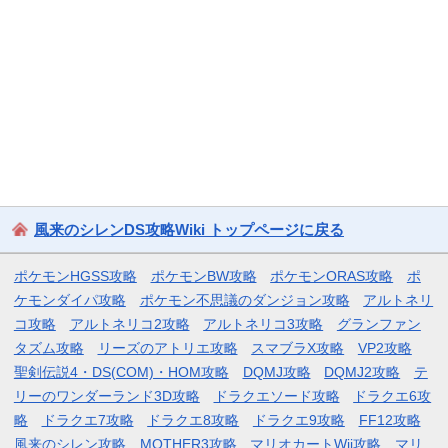
風来のシレンDS攻略Wiki トップページに戻る
ポケモンHGSS攻略
ポケモンBW攻略
ポケモンORAS攻略
ポ
ケモンダイパ攻略
ポケモン不思議のダンジョン攻略
アルトネリ
コ攻略
アルトネリコ2攻略
アルトネリコ3攻略
グランファン
タズム攻略
リーズのアトリエ攻略
スマブラX攻略
VP2攻略
聖剣伝説4・DS(COM)・HOM攻略
DQMJ攻略
DQMJ2攻略
テ
リーのワンダーランド3D攻略
ドラクエソード攻略
ドラクエ6攻
略
ドラクエ7攻略
ドラクエ8攻略
ドラクエ9攻略
FF12攻略
風来のシレン攻略
MOTHER3攻略
マリオカートWii攻略
マリ