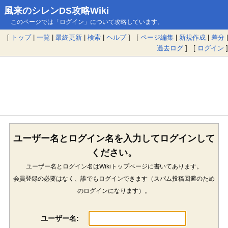
風来のシレンDS攻略Wiki
このページでは「ログイン」について攻略しています。
[
トップ
|
一覧
|
最終更新
|
検索
|
ヘルプ
] [
ページ編集
|
新規作成
|
差分
|
過去ログ
] [
ログイン
]
ユーザー名とログイン名を入力してログインして
ください。
ユーザー名とログイン名はWikiトップページに書いてあります。
会員登録の必要はなく、誰でもログインできます（スパム投稿回避のため
のログインになります）。
ユーザー名: