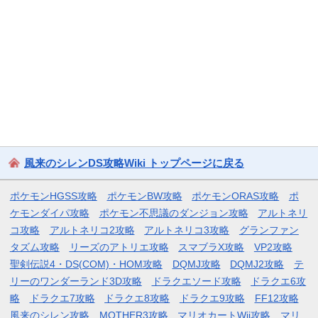
風来のシレンDS攻略Wiki トップページに戻る
ポケモンHGSS攻略
ポケモンBW攻略
ポケモンORAS攻略
ポ
ケモンダイパ攻略
ポケモン不思議のダンジョン攻略
アルトネリ
コ攻略
アルトネリコ2攻略
アルトネリコ3攻略
グランファン
タズム攻略
リーズのアトリエ攻略
スマブラX攻略
VP2攻略
聖剣伝説4・DS(COM)・HOM攻略
DQMJ攻略
DQMJ2攻略
テ
リーのワンダーランド3D攻略
ドラクエソード攻略
ドラクエ6攻
略
ドラクエ7攻略
ドラクエ8攻略
ドラクエ9攻略
FF12攻略
風来のシレン攻略
MOTHER3攻略
マリオカートWii攻略
マリ