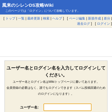
風来のシレンDS攻略Wiki
このページでは「ログイン」について攻略しています。
[
トップ
|
一覧
|
最終更新
|
検索
|
ヘルプ
] [
ページ編集
|
新規作成
|
差分
|
過去ログ
] [
ログイン
]
ユーザー名とログイン名を入力してログインして
ください。
ユーザー名とログイン名はWikiトップページに書いてあります。
会員登録の必要はなく、誰でもログインできます（スパム投稿回避のため
のログインになります）。
ユーザー名: