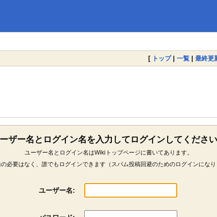
[
トップ
|
一覧
|
最終更
ーザー名とログイン名を入力してログインしてくださ
ユーザー名とログイン名はWikiトップページに書いてあります。
録の必要はなく、誰でもログインできます（スパム投稿回避のためのログインになり
ユーザー名: