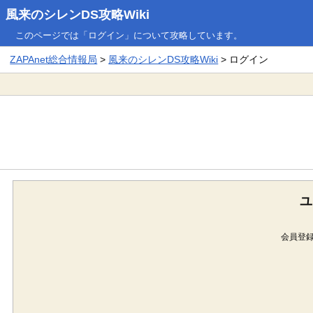
風来のシレンDS攻略Wiki
このページでは「ログイン」について攻略しています。
ZAPAnet総合情報局
>
風来のシレンDS攻略Wiki
> ログイン
ユ
会員登