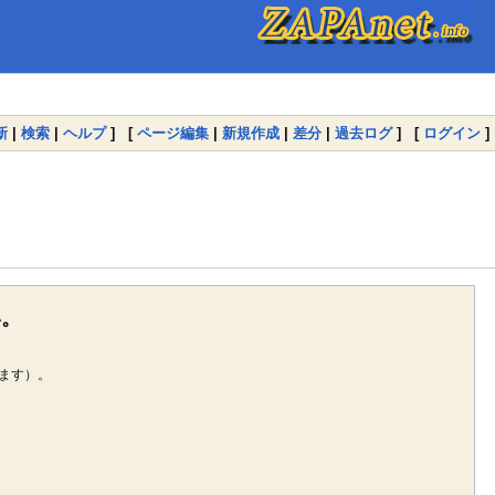
新
|
検索
|
ヘルプ
] [
ページ編集
|
新規作成
|
差分
|
過去ログ
] [
ログイン
]
い。
ます）。