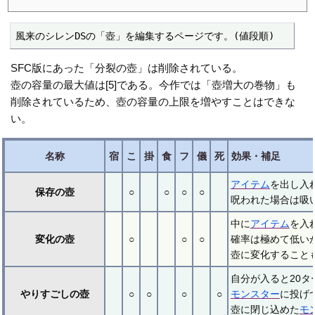
風来のシレンDSの「壺」を編集するページです。(値段順)
SFC版にあった「分裂の壺」は削除されている。
壺の容量の最大値は[5]である。今作では「壺増大の巻物」も
削除されているため、壺の容量の上限を増やすことはできな
い。
名称
宿
こ
掛
食
フ
儀
死
効果・補足
アイテム
を出し入
保存の壺
○
○
○
○
呪われた場合は吸
中に
アイテム
を入
変化の壺
○
○
○
確率は極めて低い
壺に変化することも
自分が入ると20
やりすごしの壺
○
○
○
○
モンスター
に投げ
壺に閉じ込めた
モ