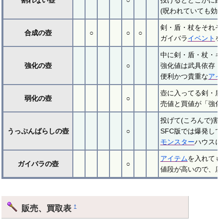
(呪われていても
剣・盾・杖をそれ
合成の壺
○
○
○
ガイバラ
イベント
中に剣・盾・杖・
強化の壺
○
強化値は武具依存（
便利かつ貴重な
ア
壺に入ってる剣・
弱化の壺
○
売値と買値が「強
投げて(ころんで
うっぷんばらしの壺
○
SFC版では爆発し
モンスター
ハウス
アイテム
を入れて
ガイバラの壺
○
値段が高いので、
販売、買取表
†