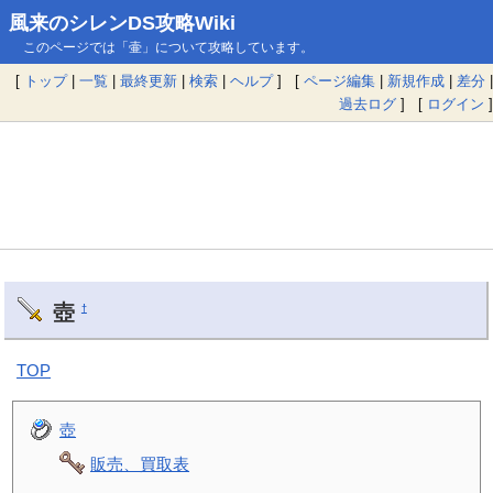
風来のシレンDS攻略Wiki
このページでは「壷」について攻略しています。
[
トップ
|
一覧
|
最終更新
|
検索
|
ヘルプ
] [
ページ編集
|
新規作成
|
差分
|
過去ログ
] [
ログイン
]
壺
†
TOP
壺
販売、買取表