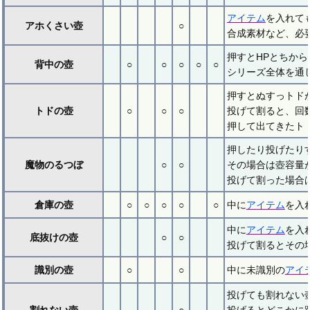
アイテム
を入れて
アホくさい壺
○
合成素材など、必
押すとHPとちから
背中の壺
○
○
○
○
○
シリーズ全体を通
押すとぬすっトド
トドの壺
○
○
○
投げて割ると、回
押して出てきたト
押したり投げたり
魔物のるつぼ
○
○
その場合は壺容量が
投げて割った場合は
倉庫の壺
○
○
○
○
○
中に
アイテム
を入
中に
アイテム
を入
底抜けの壺
○
○
投げて割るとその
識別の壺
○
○
中に未識別の
アイ
投げても割れない
割れない壺
○
投げるとどこかに