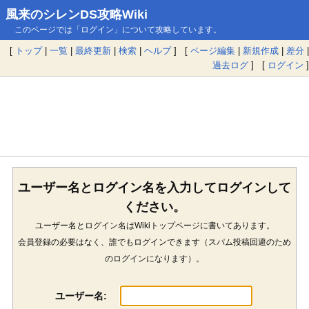
風来のシレンDS攻略Wiki
このページでは「ログイン」について攻略しています。
[
トップ
|
一覧
|
最終更新
|
検索
|
ヘルプ
] [
ページ編集
|
新規作成
|
差分
|
過去ログ
] [
ログイン
]
ユーザー名とログイン名を入力してログインして
ください。
ユーザー名とログイン名はWikiトップページに書いてあります。
会員登録の必要はなく、誰でもログインできます（スパム投稿回避のため
のログインになります）。
ユーザー名: