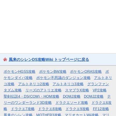
風来のシレンDS攻略Wiki トップページに戻る
ポケモンHGSS攻略
ポケモンBW攻略
ポケモンORAS攻略
ポ
ケモンダイパ攻略
ポケモン不思議のダンジョン攻略
アルトネリ
コ攻略
アルトネリコ2攻略
アルトネリコ3攻略
グランファン
タズム攻略
リーズのアトリエ攻略
スマブラX攻略
VP2攻略
聖剣伝説4・DS(COM)・HOM攻略
DQMJ攻略
DQMJ2攻略
テ
リーのワンダーランド3D攻略
ドラクエソード攻略
ドラクエ6攻
略
ドラクエ7攻略
ドラクエ8攻略
ドラクエ9攻略
FF12攻略
風来のシレン攻略
MOTHER3攻略
マリオカートWii攻略
マリ