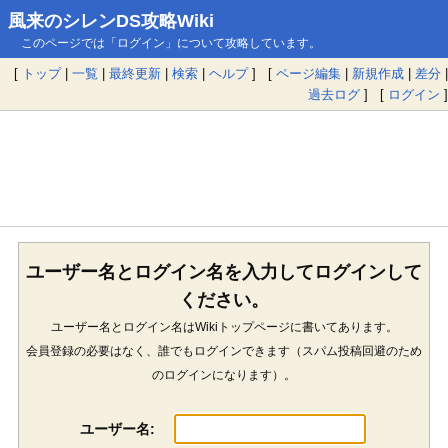
風来のシレンDS攻略Wiki
このページでは「ログイン」について攻略しています。
[
トップ
|
一覧
|
最終更新
|
検索
|
ヘルプ
] [
ページ編集
|
新規作成
|
差分
|
過去ログ
] [
ログイン
]
ユーザー名とログイン名を入力してログインして
ください。
ユーザー名とログイン名はWikiトップページに書いてあります。
会員登録の必要はなく、誰でもログインできます（スパム投稿回避のため
のログインになります）。
ユーザー名: