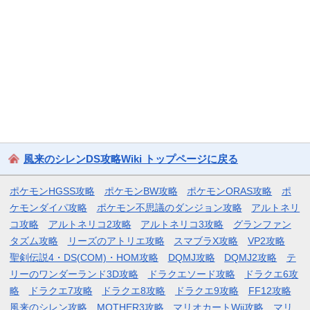
風来のシレンDS攻略Wiki トップページに戻る
ポケモンHGSS攻略
ポケモンBW攻略
ポケモンORAS攻略
ポ
ケモンダイパ攻略
ポケモン不思議のダンジョン攻略
アルトネリ
コ攻略
アルトネリコ2攻略
アルトネリコ3攻略
グランファン
タズム攻略
リーズのアトリエ攻略
スマブラX攻略
VP2攻略
聖剣伝説4・DS(COM)・HOM攻略
DQMJ攻略
DQMJ2攻略
テ
リーのワンダーランド3D攻略
ドラクエソード攻略
ドラクエ6攻
略
ドラクエ7攻略
ドラクエ8攻略
ドラクエ9攻略
FF12攻略
風来のシレン攻略
MOTHER3攻略
マリオカートWii攻略
マリ