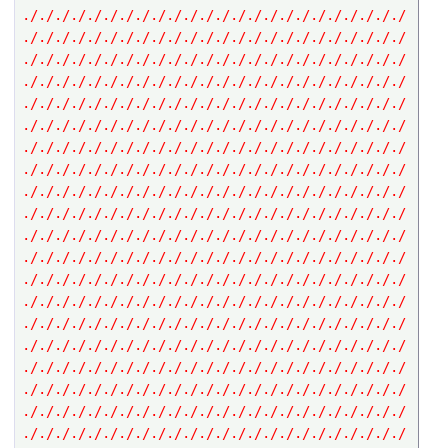
././././././././././././././././././././././././
././././././././././././././././././././././././
././././././././././././././././././././././././
././././././././././././././././././././././././
././././././././././././././././././././././././
././././././././././././././././././././././././
././././././././././././././././././././././././
././././././././././././././././././././././././
././././././././././././././././././././././././
././././././././././././././././././././././././
././././././././././././././././././././././././
././././././././././././././././././././././././
././././././././././././././././././././././././
././././././././././././././././././././././././
././././././././././././././././././././././././
././././././././././././././././././././././././
././././././././././././././././././././././././
././././././././././././././././././././././././
././././././././././././././././././././././././
././././././././././././././././././././././././