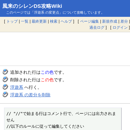
風来のシレンDS攻略Wiki
このページでは「浮遊系 の変更点」について攻略しています。
[
トップ
|
一覧
|
最終更新
|
検索
|
ヘルプ
] [
ページ編集
|
新規作成
|
差分
|
過去ログ
] [
ログイン
]
追加された行は
この色
です。
削除された行は
この色
です。
浮遊系
へ行く。
浮遊系 の差分を削除
// "//"で始まる行はコメント行で、ページには出力されま
せん

//以下のルールに従って編集してください
