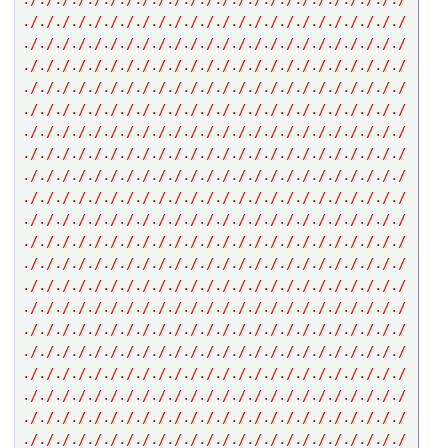
././././././././././././././././././././././././
././././././././././././././././././././././././
././././././././././././././././././././././././
././././././././././././././././././././././././
././././././././././././././././././././././././
././././././././././././././././././././././././
././././././././././././././././././././././././
././././././././././././././././././././././././
././././././././././././././././././././././././
././././././././././././././././././././././././
././././././././././././././././././././././././
././././././././././././././././././././././././
././././././././././././././././././././././././
././././././././././././././././././././././././
././././././././././././././././././././././././
././././././././././././././././././././././././
././././././././././././././././././././././././
././././././././././././././././././././././././
././././././././././././././././././././././././
././././././././././././././././././././././././