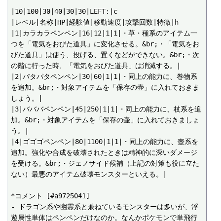
|10|100|30|40|30|30|LEFT:|c

|レベル|名称|HP|経験値|移動速度|攻撃回数|特徴|h

|1|カラカラペンペン|16|12|1|1|・草・種系のアイテム一
つを「電気をおびた道具」に変化させる。&br;・「電気をお
びた道具」は使う、投げる、置くなどができない。&br;・次
の階に行った時、「電気をおびた道具」は消滅する。|

|2|パタパタペンペン|30|60|1|1|・同上の能力に、巻物系
を追加。&br;・対象アイテムを「保存の壷」に入れておきま
しょう。|

|3|バババペンペン|45|250|1|1|・同上の能力に、杖系を追
加。&br;・対象アイテムを「保存の壷」に入れておきましょ
う。|

|4|ゴゴゴペンペン|80|1100|1|1|・同上の能力に、壺系を
追加。強化や合成を破壊されたときは精神的に深いダメージ
を受ける。&br;・ジェノサイド候補（上記の対策も役に立た
ない）最悪のアイテム破壊モンスターといえる。|

*コメント [#a9725041]

- ドラゴン系や幽霊系と兼ねているモンスターは多いが、浮
遊属性単体はペンペンだけなのか。なんかポケモンで単飛行