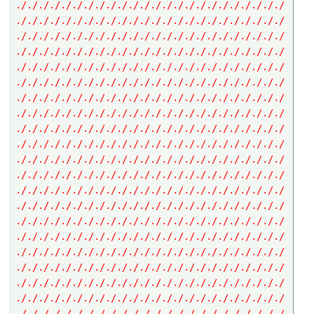
././././././././././././././././././././././././
././././././././././././././././././././././././
././././././././././././././././././././././././
././././././././././././././././././././././././
././././././././././././././././././././././././
././././././././././././././././././././././././
././././././././././././././././././././././././
././././././././././././././././././././././././
././././././././././././././././././././././././
././././././././././././././././././././././././
././././././././././././././././././././././././
././././././././././././././././././././././././
././././././././././././././././././././././././
././././././././././././././././././././././././
././././././././././././././././././././././././
././././././././././././././././././././././././
././././././././././././././././././././././././
././././././././././././././././././././././././
././././././././././././././././././././././././
././././././././././././././././././././././././
././././././././././././././././././././././././