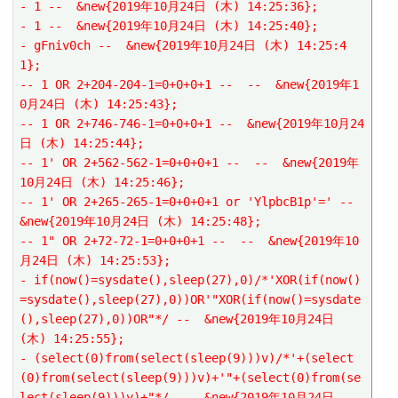
- 1 --  &new{2019年10月24日 (木) 14:25:36};
- 1 --  &new{2019年10月24日 (木) 14:25:40};
- gFniv0ch --  &new{2019年10月24日 (木) 14:25:4
1};
-- 1 OR 2+204-204-1=0+0+0+1 --  --  &new{2019年1
0月24日 (木) 14:25:43};
-- 1 OR 2+746-746-1=0+0+0+1 --  &new{2019年10月24
日 (木) 14:25:44};
-- 1' OR 2+562-562-1=0+0+0+1 --  --  &new{2019年
10月24日 (木) 14:25:46};
-- 1' OR 2+265-265-1=0+0+0+1 or 'YlpbcB1p'=' --  
&new{2019年10月24日 (木) 14:25:48};
-- 1" OR 2+72-72-1=0+0+0+1 --  --  &new{2019年10
月24日 (木) 14:25:53};
- if(now()=sysdate(),sleep(27),0)/*'XOR(if(now()
=sysdate(),sleep(27),0))OR'"XOR(if(now()=sysdate
(),sleep(27),0))OR"*/ --  &new{2019年10月24日 
(木) 14:25:55};
- (select(0)from(select(sleep(9)))v)/*'+(select
(0)from(select(sleep(9)))v)+'"+(select(0)from(se
lect(sleep(9)))v)+"*/ --  &new{2019年10月24日 