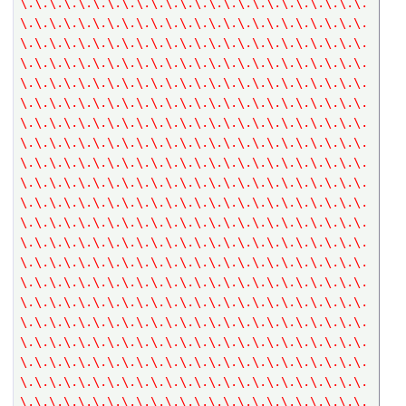
\.\.\.\.\.\.\.\.\.\.\.\.\.\.\.\.\.\.\.\.\.\.\.\.
\.\.\.\.\.\.\.\.\.\.\.\.\.\.\.\.\.\.\.\.\.\.\.\.
\.\.\.\.\.\.\.\.\.\.\.\.\.\.\.\.\.\.\.\.\.\.\.\.
\.\.\.\.\.\.\.\.\.\.\.\.\.\.\.\.\.\.\.\.\.\.\.\.
\.\.\.\.\.\.\.\.\.\.\.\.\.\.\.\.\.\.\.\.\.\.\.\.
\.\.\.\.\.\.\.\.\.\.\.\.\.\.\.\.\.\.\.\.\.\.\.\.
\.\.\.\.\.\.\.\.\.\.\.\.\.\.\.\.\.\.\.\.\.\.\.\.
\.\.\.\.\.\.\.\.\.\.\.\.\.\.\.\.\.\.\.\.\.\.\.\.
\.\.\.\.\.\.\.\.\.\.\.\.\.\.\.\.\.\.\.\.\.\.\.\.
\.\.\.\.\.\.\.\.\.\.\.\.\.\.\.\.\.\.\.\.\.\.\.\.
\.\.\.\.\.\.\.\.\.\.\.\.\.\.\.\.\.\.\.\.\.\.\.\.
\.\.\.\.\.\.\.\.\.\.\.\.\.\.\.\.\.\.\.\.\.\.\.\.
\.\.\.\.\.\.\.\.\.\.\.\.\.\.\.\.\.\.\.\.\.\.\.\.
\.\.\.\.\.\.\.\.\.\.\.\.\.\.\.\.\.\.\.\.\.\.\.\.
\.\.\.\.\.\.\.\.\.\.\.\.\.\.\.\.\.\.\.\.\.\.\.\.
\.\.\.\.\.\.\.\.\.\.\.\.\.\.\.\.\.\.\.\.\.\.\.\.
\.\.\.\.\.\.\.\.\.\.\.\.\.\.\.\.\.\.\.\.\.\.\.\.
\.\.\.\.\.\.\.\.\.\.\.\.\.\.\.\.\.\.\.\.\.\.\.\.
\.\.\.\.\.\.\.\.\.\.\.\.\.\.\.\.\.\.\.\.\.\.\.\.
\.\.\.\.\.\.\.\.\.\.\.\.\.\.\.\.\.\.\.\.\.\.\.\.
\.\.\.\.\.\.\.\.\.\.\.\.\.\.\.\.\.\.\.\.\.\.\.\.