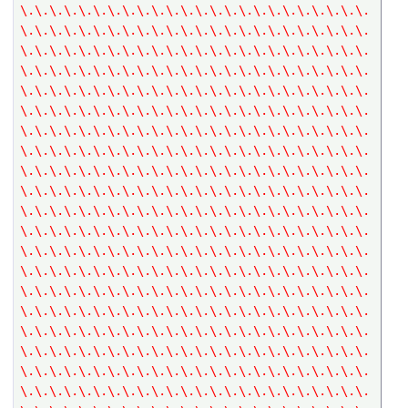
\.\.\.\.\.\.\.\.\.\.\.\.\.\.\.\.\.\.\.\.\.\.\.\.
\.\.\.\.\.\.\.\.\.\.\.\.\.\.\.\.\.\.\.\.\.\.\.\.
\.\.\.\.\.\.\.\.\.\.\.\.\.\.\.\.\.\.\.\.\.\.\.\.
\.\.\.\.\.\.\.\.\.\.\.\.\.\.\.\.\.\.\.\.\.\.\.\.
\.\.\.\.\.\.\.\.\.\.\.\.\.\.\.\.\.\.\.\.\.\.\.\.
\.\.\.\.\.\.\.\.\.\.\.\.\.\.\.\.\.\.\.\.\.\.\.\.
\.\.\.\.\.\.\.\.\.\.\.\.\.\.\.\.\.\.\.\.\.\.\.\.
\.\.\.\.\.\.\.\.\.\.\.\.\.\.\.\.\.\.\.\.\.\.\.\.
\.\.\.\.\.\.\.\.\.\.\.\.\.\.\.\.\.\.\.\.\.\.\.\.
\.\.\.\.\.\.\.\.\.\.\.\.\.\.\.\.\.\.\.\.\.\.\.\.
\.\.\.\.\.\.\.\.\.\.\.\.\.\.\.\.\.\.\.\.\.\.\.\.
\.\.\.\.\.\.\.\.\.\.\.\.\.\.\.\.\.\.\.\.\.\.\.\.
\.\.\.\.\.\.\.\.\.\.\.\.\.\.\.\.\.\.\.\.\.\.\.\.
\.\.\.\.\.\.\.\.\.\.\.\.\.\.\.\.\.\.\.\.\.\.\.\.
\.\.\.\.\.\.\.\.\.\.\.\.\.\.\.\.\.\.\.\.\.\.\.\.
\.\.\.\.\.\.\.\.\.\.\.\.\.\.\.\.\.\.\.\.\.\.\.\.
\.\.\.\.\.\.\.\.\.\.\.\.\.\.\.\.\.\.\.\.\.\.\.\.
\.\.\.\.\.\.\.\.\.\.\.\.\.\.\.\.\.\.\.\.\.\.\.\.
\.\.\.\.\.\.\.\.\.\.\.\.\.\.\.\.\.\.\.\.\.\.\.\.
\.\.\.\.\.\.\.\.\.\.\.\.\.\.\.\.\.\.\.\.\.\.\.\.