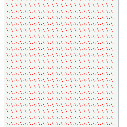
\.\.\.\.\.\.\.\.\.\.\.\.\.\.\.\.\.\.\.\.\.\.\.\.
\.\.\.\.\.\.\.\.\.\.\.\.\.\.\.\.\.\.\.\.\.\.\.\.
\.\.\.\.\.\.\.\.\.\.\.\.\.\.\.\.\.\.\.\.\.\.\.\.
\.\.\.\.\.\.\.\.\.\.\.\.\.\.\.\.\.\.\.\.\.\.\.\.
\.\.\.\.\.\.\.\.\.\.\.\.\.\.\.\.\.\.\.\.\.\.\.\.
\.\.\.\.\.\.\.\.\.\.\.\.\.\.\.\.\.\.\.\.\.\.\.\.
\.\.\.\.\.\.\.\.\.\.\.\.\.\.\.\.\.\.\.\.\.\.\.\.
\.\.\.\.\.\.\.\.\.\.\.\.\.\.\.\.\.\.\.\.\.\.\.\.
\.\.\.\.\.\.\.\.\.\.\.\.\.\.\.\.\.\.\.\.\.\.\.\.
\.\.\.\.\.\.\.\.\.\.\.\.\.\.\.\.\.\.\.\.\.\.\.\.
\.\.\.\.\.\.\.\.\.\.\.\.\.\.\.\.\.\.\.\.\.\.\.\.
\.\.\.\.\.\.\.\.\.\.\.\.\.\.\.\.\.\.\.\.\.\.\.\.
\.\.\.\.\.\.\.\.\.\.\.\.\.\.\.\.\.\.\.\.\.\.\.\.
\.\.\.\.\.\.\.\.\.\.\.\.\.\.\.\.\.\.\.\.\.\.\.\.
\.\.\.\.\.\.\.\.\.\.\.\.\.\.\.\.\.\.\.\.\.\.\.\.
\.\.\.\.\.\.\.\.\.\.\.\.\.\.\.\.\.\.\.\.\.\.\.\.
\.\.\.\.\.\.\.\.\.\.\.\.\.\.\.\.\.\.\.\.\.\.\.\.
\.\.\.\.\.\.\.\.\.\.\.\.\.\.\.\.\.\.\.\.\.\.\.\.
\.\.\.\.\.\.\.\.\.\.\.\.\.\.\.\.\.\.\.\.\.\.\.\.
\.\.\.\.\.\.\.\.\.\.\.\.\.\.\.\.\.\.\.\.\.\.\.\.