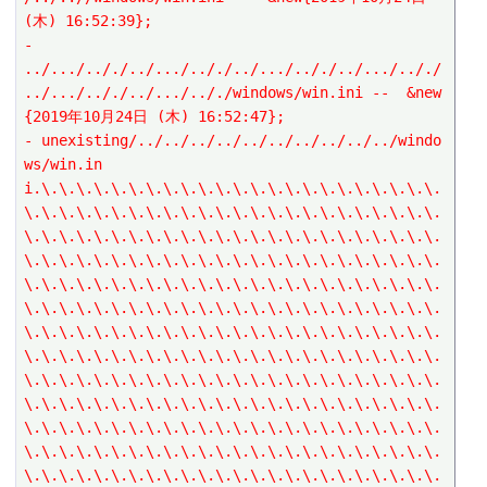
(木) 16:52:39};
- 
../.../.././../.../.././../.../.././../.../.././
../.../.././../.../.././windows/win.ini --  &new
{2019年10月24日 (木) 16:52:47};
- unexisting/../../../../../../../../../../windo
ws/win.in
i.\.\.\.\.\.\.\.\.\.\.\.\.\.\.\.\.\.\.\.\.\.\.\.
\.\.\.\.\.\.\.\.\.\.\.\.\.\.\.\.\.\.\.\.\.\.\.\.
\.\.\.\.\.\.\.\.\.\.\.\.\.\.\.\.\.\.\.\.\.\.\.\.
\.\.\.\.\.\.\.\.\.\.\.\.\.\.\.\.\.\.\.\.\.\.\.\.
\.\.\.\.\.\.\.\.\.\.\.\.\.\.\.\.\.\.\.\.\.\.\.\.
\.\.\.\.\.\.\.\.\.\.\.\.\.\.\.\.\.\.\.\.\.\.\.\.
\.\.\.\.\.\.\.\.\.\.\.\.\.\.\.\.\.\.\.\.\.\.\.\.
\.\.\.\.\.\.\.\.\.\.\.\.\.\.\.\.\.\.\.\.\.\.\.\.
\.\.\.\.\.\.\.\.\.\.\.\.\.\.\.\.\.\.\.\.\.\.\.\.
\.\.\.\.\.\.\.\.\.\.\.\.\.\.\.\.\.\.\.\.\.\.\.\.
\.\.\.\.\.\.\.\.\.\.\.\.\.\.\.\.\.\.\.\.\.\.\.\.
\.\.\.\.\.\.\.\.\.\.\.\.\.\.\.\.\.\.\.\.\.\.\.\.
\.\.\.\.\.\.\.\.\.\.\.\.\.\.\.\.\.\.\.\.\.\.\.\.