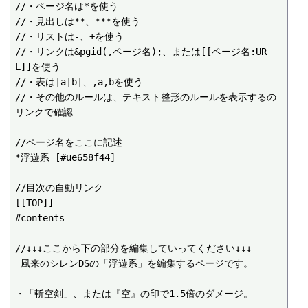
//・ページ名は*を使う

//・見出しは**、***を使う

//・リストは-、+を使う

//・リンクは&pgid(,ページ名);、または[[ページ名:UR
L]]を使う

//・表は|a|b|、,a,bを使う

//・その他のルールは、テキスト整形のルールを表示するの
リンクで確認

//ページ名をここに記述

*浮遊系 [#ue658f44]

//目次の自動リンク

[[TOP]]

#contents

//↓↓↓ここから下の部分を編集していってください↓↓↓

 風来のシレンDSの「浮遊系」を編集するページです。

・「斬空剣」、または『空』の印で1.5倍のダメージ。
