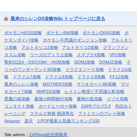
風来のシレンDS攻略Wiki トップページに戻る
ポケモンHGSS攻略
ポケモンBW攻略
ポケモンORAS攻略
ポ
ケモンダイパ攻略
ポケモン不思議のダンジョン攻略
アルトネリ
コ攻略
アルトネリコ2攻略
アルトネリコ3攻略
グランファン
タズム攻略
リーズのアトリエ攻略
スマブラX攻略
VP2攻略
聖剣伝説4・DS(COM)・HOM攻略
DQMJ攻略
DQMJ2攻略
テ
リーのワンダーランド3D攻略
ドラクエソード攻略
ドラクエ6攻
略
ドラクエ7攻略
ドラクエ8攻略
ドラクエ9攻略
FF12攻略
風来のシレン攻略
MOTHER3攻略
マリオカートWii攻略
マリ
オカート7攻略
MHP2G攻略
レイトン教授と不思議な町攻略
悪魔の箱攻略
最後の時間旅行攻略
魔神の笛攻略
イヅナ攻略
コンタクト攻略
カードヒーロー攻略
ZAPAブログ2.0
色読みト
レーニング
ステルス将棋 棋譜再生
ファミコンのプレイ画像
Amazon
楽天
J-POP最新人気曲ランキング100
Site admin：
ZAPAnet総合情報局