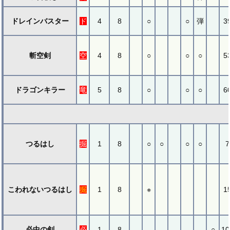
ドレインバスター
ド
4
8
○
○
弾
3
斬空剣
空
4
8
○
○
○
5
ドラゴンキラー
竜
5
8
○
○
○
6
つるはし
掘
1
8
○
○
○
○
7
こわれないつるはし
掘
1
8
※
1
必中の剣
必
1
8
○
10