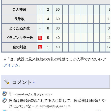
こん棒改
-
2
50
8
長巻改
-
4
60
1
どうたぬき改
-
8
80
3
ドラゴンキラー改
竜
5
40
11
金の剣改
金
1
40
12
※「改」武器は風来救助のお礼の報酬でしか入手できないレア
アイテム
。
コメント
†
印 --
2019年03月21日 (木) 23:49:57
改盾は9種類確認されてるのに対して、改武器は5種類とや
けに少ないな --
2019年04月02日 (火) 01:01:55