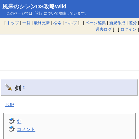
風来のシレンDS攻略Wiki
このページでは「剣」について攻略しています。
[
トップ
|
一覧
|
最終更新
|
検索
|
ヘルプ
] [
ページ編集
|
新規作成
|
差分
|
過去ログ
] [
ログイン
]
剣
†
TOP
剣
コメント