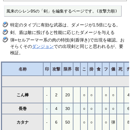
風来のシレンDSの「剣」を編集するページです。(攻撃力順)
特定のタイプに有効な武器は、ダメージが1.5倍になる。
剣、盾は敵に投げると性能に応じたダメージを与える
弾=セルアーマー系の肉の特技(剣盾弾き)で出現を確認。お
そらくその
ダンジョン
での出現剣と同じと思われるが、要
検証。
名称
印
攻撃
限界
宿
こ
掛
食
フ
儀
死
こん棒
-
2
20
○
○
○
○
4
長巻
-
4
30
○
○
○
○
6
カタナ
-
6
50
○
○
○
弾
8