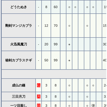
どうたぬき
-
8
60
○
○
○
○
1
剛剣マンジカブラ
-
12
70
○
○
15
火迅風魔刀
-
20
99
※
30
秘剣カブラステギ
-
50
99
※
40
成仏の鎌
仏
3
8
○
○
○
2
三日月刀
月
3
8
○
○
3
一ツ目殺し
目
3
8
○
○
弾
3