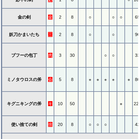
金の剣
金
2
8
○
○
○
6
妖刀かまいたち
三
2
8
○
○
9
ブフーの包丁
肉
3
30
○
○
3
ミノタウロスの斧
会
5
8
※
※
※
※
※
8
キグニキングの斧
キ
10
50
※
22
使い捨ての剣
捨
20
8
○
○
○
4