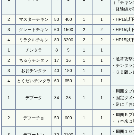
（「チキン
・経験値が
2
マスターチキン
50
400
1
1
・HP15以
3
グレートチキン
60
1500
2
2
・HP15以
4
ミラクルチキン
80
3200
2
2
・HP15以
1
チンタラ
8
5
1
1
・通常攻撃
2
ちゅうチンタラ
17
16
1
1
・チンタラ
3
おおチンタラ
40
180
1
1
・ＧＢ版シ
4
とくだいチンタラ
60
650
1
1
・周囲２ブ
1
デブータ
34
25
1
1
・固定ダメ
・逆に「お
・周囲５ブ
2
デブーチョ
50
600
1
1
・（本来は
・周囲１０
3
デブートン
70
2100
1
1