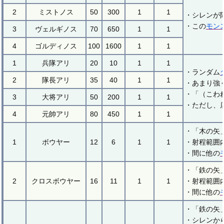
2
ミストノス
50
300
1
1
・シレンが
・この
モン
3
ヴェルギノス
70
650
1
1
4
ゴルディノス
100
1600
1
1
1
兵隊アリ
20
10
1
1
・ランダム
2
隊長アリ
35
40
1
1
・あまり強
・「（こわ
3
大将アリ
50
200
1
1
・ただし、
4
元帥アリ
80
450
1
1
・「木の矢
1
ボウヤー
12
6
1
1
・射程範囲
・間に他の
・「鉄の矢
2
クロスボウヤー
16
11
1
1
・射程範囲
・間に他の
・「鉄の矢
・シレンか