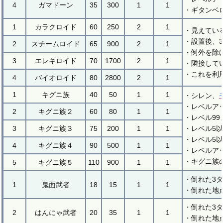
4
ガマドーン
35
300
1
1
・ギタンベ
1
カラクロイド
60
250
2
1
・見えてい
・設置後、
2
スチームロイド
65
900
2
1
・例外を除
3
エレキロイド
70
1700
2
1
・隣接して
・これを利
4
バイオロイド
80
2800
2
1
1
キグニ族
40
50
1
1
・シレン、
・レベルア
2
キグニ族２
60
80
1
1
・レベル99
3
キグニ族３
75
200
1
1
・レベル5
・レベル5
4
キグニ族４
90
500
1
1
・レベルア
・キグニ族
5
キグニ族５
110
900
1
1
・倒れた3
1
鬼面武者
18
15
1
1
・倒れた地
・倒れた3
2
はんにゃ武者
20
35
1
1
・倒れた地