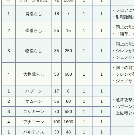
4
ノロージョの婆
72
1500
1
1
・フロアに
1
畠荒らし
18
7
1
1
・射程距離
・同上の能
2
壷荒らし
25
15
1
1
・「雑草」
・同上の能
3
物荒らし
35
250
1
1
・シレンが
・ジェノサ
・同上の能
4
大物荒らし
50
600
1
1
・シレンが
・ジェノサ
1
ハブーン
17
8
1
1
・通常攻撃
2
マムーン
35
60
1
1
・ハブーン
3
ニシキーン
70
580
1
1
・上位種と
4
アナコーン
100
1600
1
1
1
パルテノス
30
48
1
1