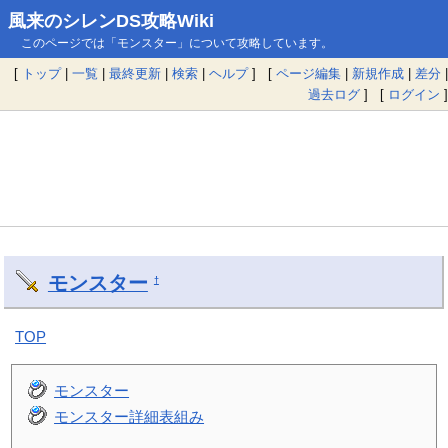
風来のシレンDS攻略Wiki
このページでは「モンスター」について攻略しています。
[
トップ
|
一覧
|
最終更新
|
検索
|
ヘルプ
] [
ページ編集
|
新規作成
|
差分
|
過去ログ
] [
ログイン
]
モンスター
†
TOP
モンスター
モンスター詳細表組み