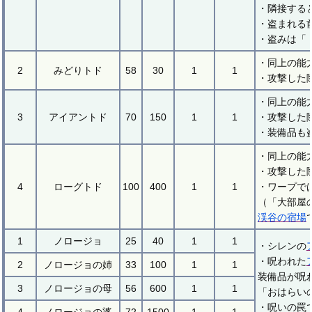
・隣接する
・盗まれる
・盗みは「
・同上の能
2
みどりトド
58
30
1
1
・攻撃した
・同上の能
3
アイアントド
70
150
1
1
・攻撃した
・装備品も
・同上の能
・攻撃した
4
ローグトド
100
400
1
1
・ワープで
（「大部屋
渓谷の宿場
1
ノロージョ
25
40
1
1
・シレンの
・呪われた
2
ノロージョの姉
33
100
1
1
装備品が呪
3
ノロージョの母
56
600
1
1
「おはらい
・呪いの罠