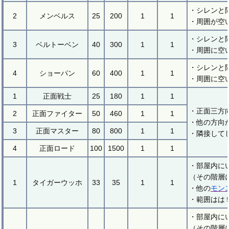
・シレンと
2
メンベルス
25
200
1
1
・周囲が空
・シレンと
3
ベルトーベン
40
300
1
1
・周囲に空
・シレンと
4
ショーパン
60
400
1
1
・周囲に空
1
正面戦士
25
180
1
1
・正面三方
2
正面ファイター
50
460
1
1
・他の方向
3
正面マスター
80
800
1
1
・隣接して
4
正面ロード
100
1500
1
1
・部屋内に
（その階層
1
タイガーウッホ
33
35
1
1
・他の
モン
・範囲はは
・部屋内に
（その階層