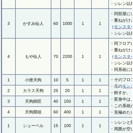
・シレン以
・同部屋に
・重ねがけ
3
かすみ仙人
60
1000
1
1
（
モンスタ
・シレン以
・同フロア
・重ねがけ
4
もや仙人
70
2200
1
1
（
モンスタ
・シレン以
・同系統に
・そのフロ
1
小僧天狗
10
5
1
1
・元の
モン
2
カラス天狗
25
20
1
1
・倒すか、
・変身中は
3
天狗師匠
40
150
1
1
・この系統
4
天狗開祖
60
400
1
1
・見極めた
・シレンと
1
シューベル
15
100
1
1
・周囲が空