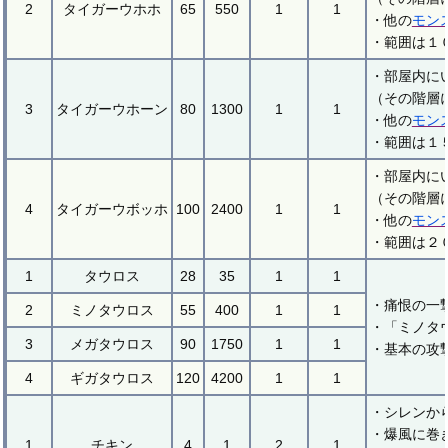
2
タイガーウホホ
65
550
1
1
・他の
モン
・範囲は１
・部屋内に
（その階層
3
タイガーウホーン
80
1300
1
1
・他の
モン
・範囲は１
・部屋内に
（その階層
4
タイガーウボッホ
100
2400
1
1
・他の
モン
・範囲は２
1
タウロス
28
35
1
1
・痛恨の一
2
ミノタウロス
55
400
1
1
・「ミノタ
3
メガタウロス
90
1750
1
1
・基本の攻
4
ギガタウロス
120
4200
1
1
・シレンか
・爆風に巻
1
チキン
4
1
2
1