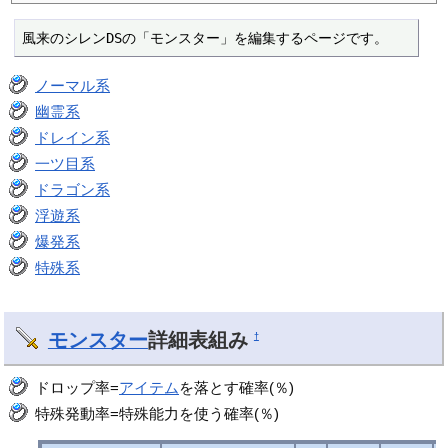
風来のシレンDSの「モンスター」を編集するページです。
ノーマル系
幽霊系
ドレイン系
一ツ目系
ドラゴン系
浮遊系
爆発系
特殊系
モンスター
詳細表組み
†
ドロップ率=
アイテム
を落とす確率(％)
特殊発動率=特殊能力を使う確率(％)