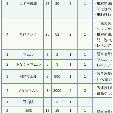
3
コドモ戦車
25
30
2
1
・射程範囲
・間に他の
・単独行動
・「銀の矢
・シレンか
4
ちびタンク
28
52
2
1
・射程範囲
・間に他の
・レベルア
・通常攻撃
1
マムル
5
2
1
1
・マムル、
2
あなぐらマムル
5
3
1
1
・レベルア
・通常攻撃
3
洞窟マムル
5
800
1
1
・HPが低
・倍速行動
4
ギタンマムル
6
2000
2
2
・最高クラ
1
豆山賊
5
3
1
1
2
山賊
12
15
1
1
・通常攻撃