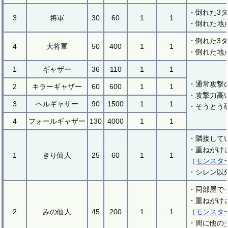
・倒れた3
3
将軍
30
60
1
1
・倒れた地
・倒れた3
4
大将軍
50
400
1
1
・倒れた地
1
ギャザー
36
110
1
1
・通常攻撃
2
キラーギャザー
60
600
1
1
・攻撃力高
3
ヘルギャザー
90
1500
1
1
・そうとう
4
フォールギャザー
130
4000
1
1
・隣接して
・重ねがけ
1
きり仙人
25
60
1
1
（
モンスタ
・シレン以
・同部屋で
・重ねがけ
2
みの仙人
45
200
1
1
（
モンスタ
・間に他の