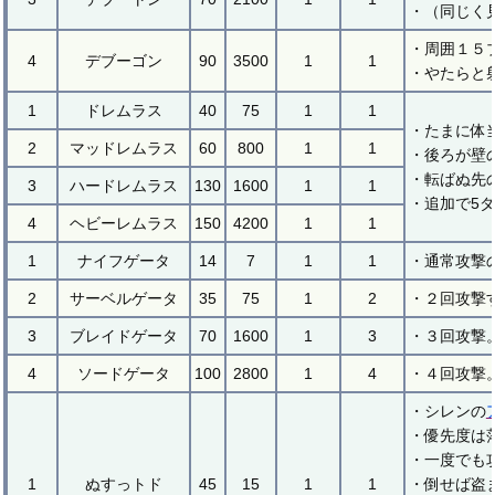
・（同じく
・周囲１５
4
デブーゴン
90
3500
1
1
・やたらと
1
ドレムラス
40
75
1
1
・たまに体
2
マッドレムラス
60
800
1
1
・後ろが壁
・転ばぬ先
3
ハードレムラス
130
1600
1
1
・追加で5
4
ヘビーレムラス
150
4200
1
1
1
ナイフゲータ
14
7
1
1
・通常攻撃
2
サーベルゲータ
35
75
1
2
・２回攻撃
3
ブレイドゲータ
70
1600
1
3
・３回攻撃
4
ソードゲータ
100
2800
1
4
・４回攻撃
・シレンの
・優先度は
・一度でも
1
ぬすっトド
45
15
1
1
・倒せば盗