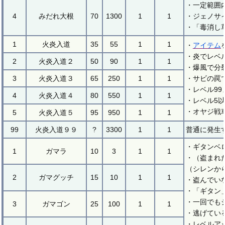
・一定範囲
4
みだれ大根
70
1300
1
1
・ジェノサ
・「毒消し
1
火炎入道
35
55
1
1
・
アイテム
・炎でレベ
2
火炎入道２
50
90
1
1
・爆風で分
3
火炎入道３
65
250
1
1
・サビの罠
・レベル99
4
火炎入道４
80
550
1
1
・レベル5
・オヤジ戦
5
火炎入道５
95
950
1
1
99
火炎入道９９
?
3300
1
1
普通に発生
・ギタンベ
1
ガマラ
10
3
1
1
・（盗まれ
（シレンか
2
ガマグッチ
15
10
1
1
・盗んでい
・「ギタン
・一回でも
3
ガマゴン
25
100
1
1
・逃げてい
・レベルア