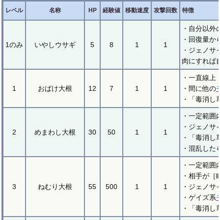
レベル
名称
HP
経験値
移動速度
攻撃回数
特徴
・自分以外
・回復量か
1のみ
いやしウサギ
5
8
1
1
・ジェノサ
肉にすれば
・一直線上
1
おばけ大根
12
7
1
1
・間に他の
・「毒消し
・一定範囲
・ジェノサ
2
めまわし大根
30
50
1
1
・「毒消し
・混乱した
・一定範囲
・相手が［
3
ねむり大根
55
500
1
1
・ジェノサ
・ゲイズ系
・「毒消し