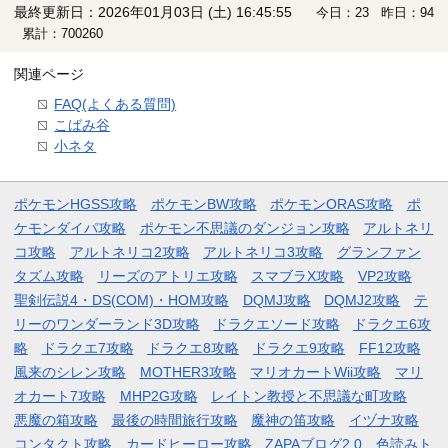
最終更新日：2026年01月03日 (土) 16:45:55
今日：23 昨日：94
累計：700260
関連ページ
FAQ(よくある質問)
こばみ谷
小ネタ
ポケモンHGSS攻略
ポケモンBW攻略
ポケモンORAS攻略
ポ
ケモンダイパ攻略
ポケモン不思議のダンジョン攻略
アルトネリ
コ攻略
アルトネリコ2攻略
アルトネリコ3攻略
グランファン
タズム攻略
リーズのアトリエ攻略
スマブラX攻略
VP2攻略
聖剣伝説4・DS(COM)・HOM攻略
DQMJ攻略
DQMJ2攻略
テ
リーのワンダーランド3D攻略
ドラクエソード攻略
ドラクエ6攻
略
ドラクエ7攻略
ドラクエ8攻略
ドラクエ9攻略
FF12攻略
風来のシレン攻略
MOTHER3攻略
マリオカートWii攻略
マリ
オカート7攻略
MHP2G攻略
レイトン教授と不思議な町攻略
悪魔の箱攻略
最後の時間旅行攻略
魔神の笛攻略
イヅナ攻略
コンタクト攻略
カードヒーロー攻略
ZAPAブログ2.0
色読みト