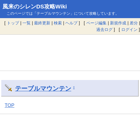
風来のシレンDS攻略Wiki
このページでは「テーブルマウンテン」について攻略しています。
[
トップ
|
一覧
|
最終更新
|
検索
|
ヘルプ
] [
ページ編集
|
新規作成
|
差分
|
過去ログ
] [
ログイン
]
テーブルマウンテン
†
TOP