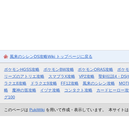
風来のシレンDS攻略Wiki トップページに戻る
ポケモンHGSS攻略
ポケモンBW攻略
ポケモンORAS攻略
ポケ
リーズのアトリエ攻略
スマブラX攻略
VP2攻略
聖剣伝説4・DS(
ラクエ8攻略
ドラクエ9攻略
FF12攻略
風来のシレン攻略
MOT
略
魔神の笛攻略
イヅナ攻略
コンタクト攻略
カードヒーロー攻
グ100
このページは
PukiWiki
を用いて作成・表示しています。 本サイトは