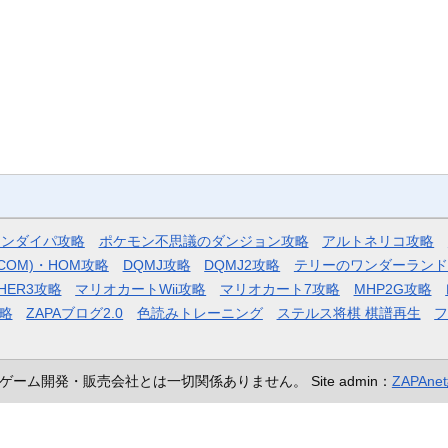
モンダイパ攻略
ポケモン不思議のダンジョン攻略
アルトネリコ攻略
COM)・HOM攻略
DQMJ攻略
DQMJ2攻略
テリーのワンダーランド
HER3攻略
マリオカートWii攻略
マリオカート7攻略
MHP2G攻略
略
ZAPAブログ2.0
色読みトレーニング
ステルス将棋 棋譜再生
ゲーム開発・販売会社とは一切関係ありません。
Site admin：
ZAPAn