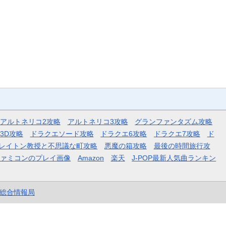
アルトネリコ2攻略
アルトネリコ3攻略
グランファンタズム攻略
3D攻略
ドラクエソード攻略
ドラクエ6攻略
ドラクエ7攻略
ド
レイトン教授と不思議な町攻略
悪魔の箱攻略
最後の時間旅行攻
ファミコンのプレイ画像
Amazon
楽天
J-POP最新人気曲ランキン
et総合情報局