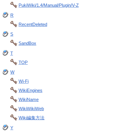
PukiWiki/1.4/Manual/Plugin/V-Z
R
RecentDeleted
S
SandBox
T
TOP
W
Wi-Fi
WikiEngines
WikiName
WikiWikiWeb
Wiki編集方法
Y