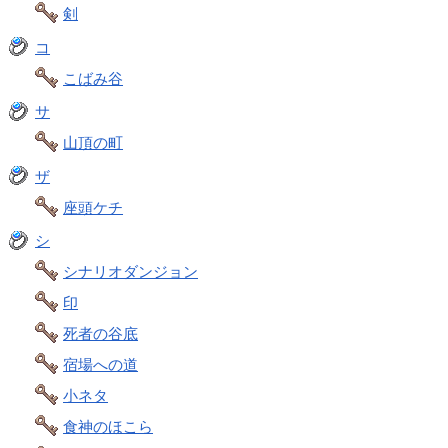
剣
コ
こばみ谷
サ
山頂の町
ザ
座頭ケチ
シ
シナリオダンジョン
印
死者の谷底
宿場への道
小ネタ
食神のほこら