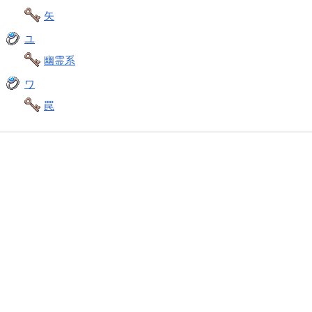
矢
ユ
幽霊系
ワ
罠