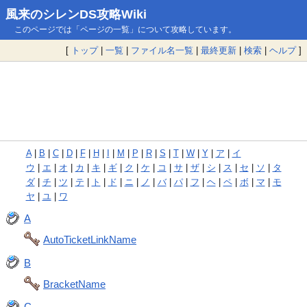
風来のシレンDS攻略Wiki
このページでは「ページの一覧」について攻略しています。
[
トップ
|
一覧
|
ファイル名一覧
|
最終更新
|
検索
|
ヘルプ
]
A
|
B
|
C
|
D
|
F
|
H
|
I
|
M
|
P
|
R
|
S
|
T
|
W
|
Y
|
ア
|
イ
ウ
|
エ
|
オ
|
カ
|
キ
|
ギ
|
ク
|
ケ
|
コ
|
サ
|
ザ
|
シ
|
ス
|
セ
|
ソ
|
タ
ダ
|
チ
|
ツ
|
テ
|
ト
|
ド
|
ニ
|
ノ
|
バ
|
パ
|
フ
|
ヘ
|
ペ
|
ボ
|
マ
|
モ
ヤ
|
ユ
|
ワ
A
AutoTicketLinkName
B
BracketName
C