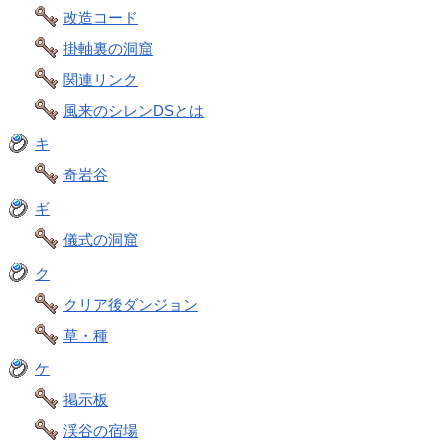
改造コード
掛軸裏の洞窟
関連リンク
風来のシレンDSとは
キ
奇岩谷
ギ
儀式の洞窟
ク
クリア後ダンジョン
草・種
ケ
掲示板
渓谷の宿場