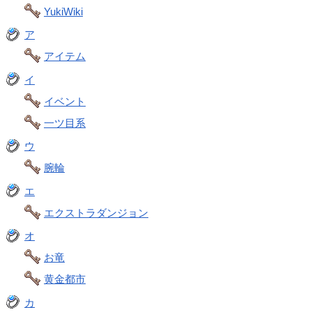
YukiWiki
ア
アイテム
イ
イベント
一ツ目系
ウ
腕輪
エ
エクストラダンジョン
オ
お竜
黄金都市
カ