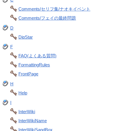
Comments/セリフ集/ナオキイベント
Comments/フェイの最終問題
D
DipStar
F
FAQ(よくある質問)
FormattingRules
FrontPage
H
Help
I
InterWiki
InterWikiName
InterWikiSandBox