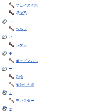
フェイの問題
浮遊系
ヘ
ヘルプ
ペ
ペケジ
ボ
ボーグマムル
マ
巻物
魔蝕虫の道
モ
モンスター
ヤ