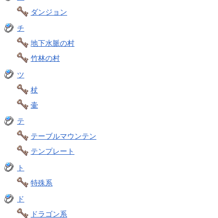
ダンジョン
チ
地下水脈の村
竹林の村
ツ
杖
壷
テ
テーブルマウンテン
テンプレート
ト
特殊系
ド
ドラゴン系