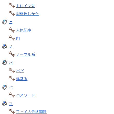
ドレイン系
泥棒攻しかた
ニ
人気記事
肉
ノ
ノーマル系
バ
バグ
爆発系
パ
パスワード
フ
フェイの最終問題