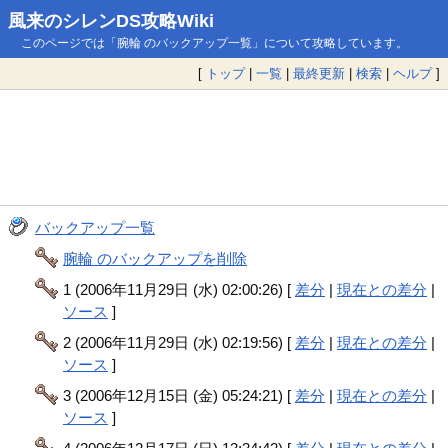
風来のシレンDS攻略Wiki
このページでは「腕輪 のバックアップ一覧」について攻略しています。
[
トップ
|
一覧
|
最終更新
|
検索
|
ヘルプ
]
バックアップ一覧
腕輪 のバックアップを削除
1 (2006年11月29日 (水) 02:00:26) [
差分
|
現在との差分
|
ソース
]
2 (2006年11月29日 (水) 02:19:56) [
差分
|
現在との差分
|
ソース
]
3 (2006年12月15日 (金) 05:24:21) [
差分
|
現在との差分
|
ソース
]