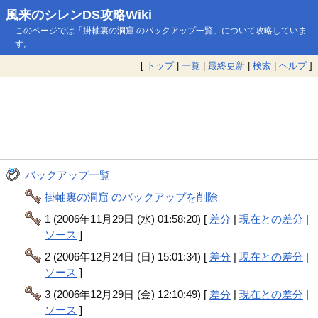
風来のシレンDS攻略Wiki
このページでは「掛軸裏の洞窟 のバックアップ一覧」について攻略していま
す。
[
トップ
|
一覧
|
最終更新
|
検索
|
ヘルプ
]
バックアップ一覧
掛軸裏の洞窟 のバックアップを削除
1 (2006年11月29日 (水) 01:58:20) [
差分
|
現在との差分
|
ソース
]
2 (2006年12月24日 (日) 15:01:34) [
差分
|
現在との差分
|
ソース
]
3 (2006年12月29日 (金) 12:10:49) [
差分
|
現在との差分
|
ソース
]