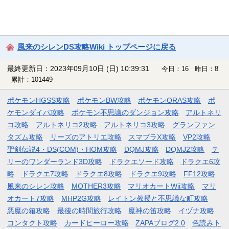
風来のシレンDS攻略Wiki トップページに戻る
最終更新日：2023年09月10日 (日) 10:39:31
今日：16 昨日：8
累計：101449
ポケモンHGSS攻略
ポケモンBW攻略
ポケモンORAS攻略
ポ
ケモンダイパ攻略
ポケモン不思議のダンジョン攻略
アルトネリ
コ攻略
アルトネリコ2攻略
アルトネリコ3攻略
グランファン
タズム攻略
リーズのアトリエ攻略
スマブラX攻略
VP2攻略
聖剣伝説4・DS(COM)・HOM攻略
DQMJ攻略
DQMJ2攻略
テ
リーのワンダーランド3D攻略
ドラクエソード攻略
ドラクエ6攻
略
ドラクエ7攻略
ドラクエ8攻略
ドラクエ9攻略
FF12攻略
風来のシレン攻略
MOTHER3攻略
マリオカートWii攻略
マリ
オカート7攻略
MHP2G攻略
レイトン教授と不思議な町攻略
悪魔の箱攻略
最後の時間旅行攻略
魔神の笛攻略
イヅナ攻略
コンタクト攻略
カードヒーロー攻略
ZAPAブログ2.0
色読みト