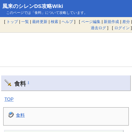
風来のシレンDS攻略Wiki
このページでは「食料」について攻略しています。
[
トップ
|
一覧
|
最終更新
|
検索
|
ヘルプ
] [
ページ編集
|
新規作成
|
差分
|
過去ログ
] [
ログイン
]
食料
†
TOP
食料