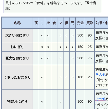
風来のシレンDSの「食料」を編集するページです。(五十音
順)
名称
宿
こ
掛
食
フ
儀
死
売値
買取
効果･補
満腹度が
大きいおにぎり
○
○
○
○
○
300
90
妖怪にぎ
おにぎり
○
○
○
○
○
150
25
満腹度が
満腹度が
巨大なおにぎり
○
○
○
○
300
75
妖怪にぎ
満腹度が
その他
色
くさったおにぎり
○
○
○
○
100
25
(例:ち
デロデロ
満腹度が
その他
色
特製おにぎり
○
○
300
90
(例:そ