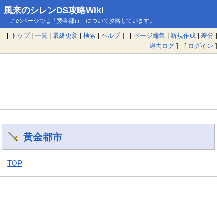
風来のシレンDS攻略Wiki
このページでは「黄金都市」について攻略しています。
[
トップ
|
一覧
|
最終更新
|
検索
|
ヘルプ
] [
ページ編集
|
新規作成
|
差分
|
過去ログ
] [
ログイン
]
黄金都市
†
TOP