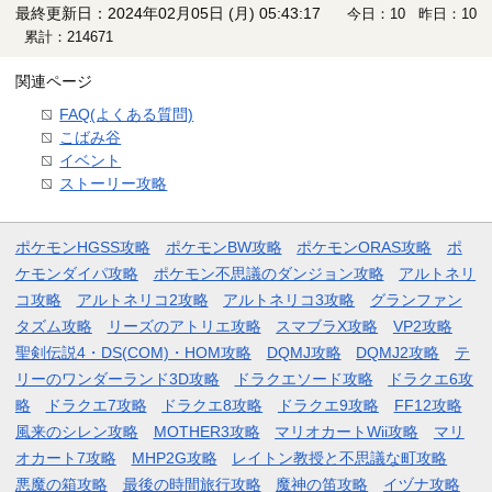
最終更新日：2024年02月05日 (月) 05:43:17
今日：10 昨日：10
累計：214671
関連ページ
FAQ(よくある質問)
こばみ谷
イベント
ストーリー攻略
ポケモンHGSS攻略
ポケモンBW攻略
ポケモンORAS攻略
ポ
ケモンダイパ攻略
ポケモン不思議のダンジョン攻略
アルトネリ
コ攻略
アルトネリコ2攻略
アルトネリコ3攻略
グランファン
タズム攻略
リーズのアトリエ攻略
スマブラX攻略
VP2攻略
聖剣伝説4・DS(COM)・HOM攻略
DQMJ攻略
DQMJ2攻略
テ
リーのワンダーランド3D攻略
ドラクエソード攻略
ドラクエ6攻
略
ドラクエ7攻略
ドラクエ8攻略
ドラクエ9攻略
FF12攻略
風来のシレン攻略
MOTHER3攻略
マリオカートWii攻略
マリ
オカート7攻略
MHP2G攻略
レイトン教授と不思議な町攻略
悪魔の箱攻略
最後の時間旅行攻略
魔神の笛攻略
イヅナ攻略